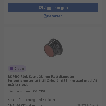
Lägg i korgen
Datablad
I lager
RS PRO Röd, Svart 28 mm Rattdiameter
Potentiometerratt till Cirkulär 6.35 mm axel med Vit
märkstreck
RS-artikelnummer
259-6991
Antal (1 förpackning med 5 enheter)
167,89 kr
(exkl. moms)
33,578 kr/enhet