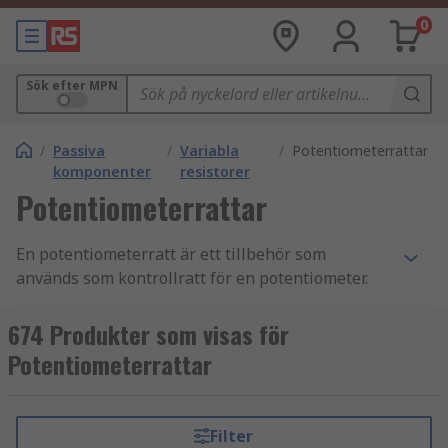
0
Sök efter MPN
/
Passiva
/
Variabla
/
Potentiometerrattar
komponenter
resistorer
Potentiometerrattar
En potentiometerratt är ett tillbehör som
används som kontrollratt för en potentiometer.
De sitter ovanpå potentiometern för att
möjliggöra enkel kontroll av elektriska enheter,
674 Produkter som visas för
såsom ljudutrustning.
Potentiometerrattar
Rattarna finns tillgängliga i olika material för att
passa olika tillämpningar. Potentiometerrattar
Filter
tillverkas vanligtvis av plast (ofta med en