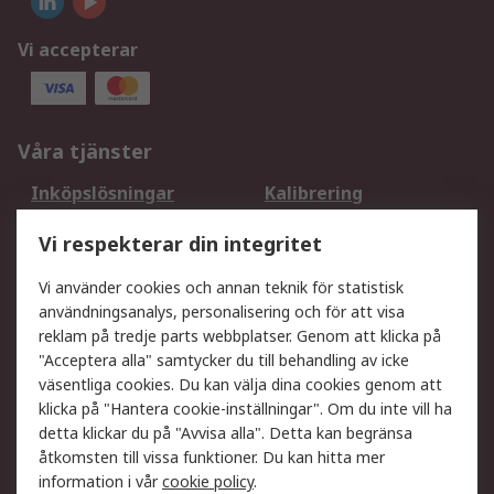
Vi accepterar
Våra tjänster
Inköpslösningar
Kalibrering
Utökat sortiment
Oljetestning och analys
Vi respekterar din integritet
DesignSpark
Teknisk Support
Ditt lokala säljteam
Exportlösningar
Vi använder cookies och annan teknik för statistisk
användningsanalys, personalisering och för att visa
reklam på tredje parts webbplatser. Genom att klicka på
Support
"Acceptera alla" samtycker du till behandling av icke
Få hjälp
Retur av varor
väsentliga cookies. Du kan välja dina cookies genom att
klicka på "Hantera cookie-inställningar". Om du inte vill ha
Leverans
Spåra din order
detta klickar du på "Avvisa alla". Detta kan begränsa
Begär en fakturakopi
Fördelar med RS-konto
åtkomsten till vissa funktioner. Du kan hitta mer
Betalningsalternativ
Okdo
information i vår
cookie policy
.