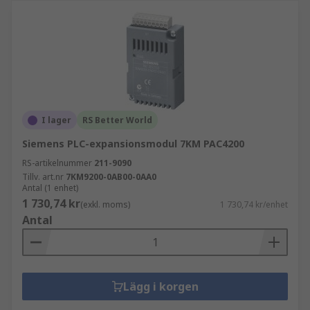
I lager
RS Better World
Siemens PLC-expansionsmodul 7KM PAC4200
RS-artikelnummer
211-9090
Tillv. art.nr
7KM9200-0AB00-0AA0
Antal (1 enhet)
1 730,74 kr
(exkl. moms)
1 730,74 kr/enhet
Antal
Lägg i korgen