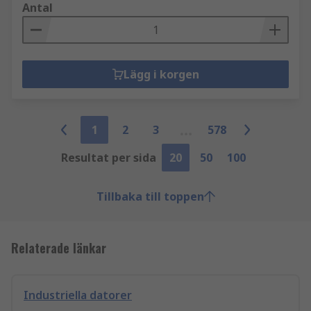
Antal
Lägg i korgen
1
2
3
578
Resultat per sida
20
50
100
Tillbaka till toppen
Relaterade länkar
Industriella datorer