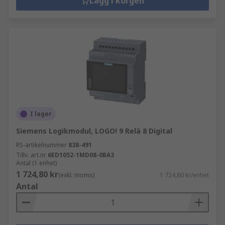
Lägg i korgen
I lager
Siemens Logikmodul, LOGO! 9 Relä 8 Digital
RS-artikelnummer
838-491
Tillv. art.nr
6ED1052-1MD08-0BA3
Antal (1 enhet)
1 724,80 kr
(exkl. moms)
1 724,80 kr/enhet
Antal