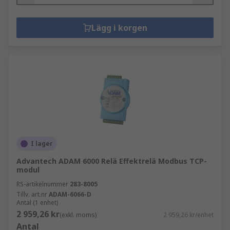
Lägg i korgen
I lager
Advantech ADAM 6000 Relä Effektrelä Modbus TCP-
modul
RS-artikelnummer
283-8005
Tillv. art.nr
ADAM-6066-D
Antal (1 enhet)
2 959,26 kr
(exkl. moms)
2 959,26 kr/enhet
Antal