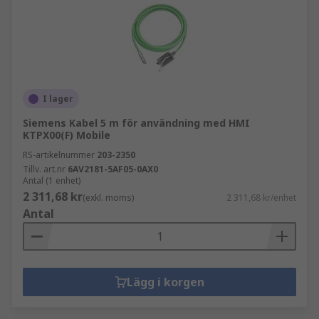
I lager
Siemens Kabel 5 m för användning med HMI
KTPX00(F) Mobile
RS-artikelnummer
203-2350
Tillv. art.nr
6AV2181-5AF05-0AX0
Antal (1 enhet)
2 311,68 kr
(exkl. moms)
2 311,68 kr/enhet
Antal
Lägg i korgen