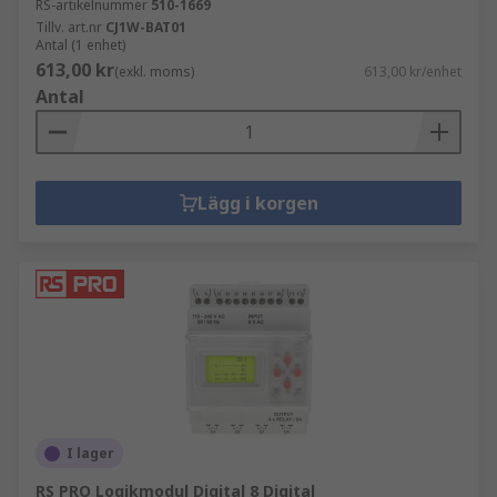
RS-artikelnummer
510-1669
Tillv. art.nr
CJ1W-BAT01
Antal (1 enhet)
613,00 kr
(exkl. moms)
613,00 kr/enhet
Antal
Lägg i korgen
I lager
RS PRO Logikmodul Digital 8 Digital