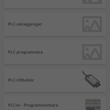
ansluta sensorer
PLC – för att tillämpa logik på enheter i
processen
PLC-nätaggregat
Kommunikationsinfrastruktur – för att
tillhandahålla anslutning
Inom vilka branscher används både HMI
och PLC?
PLC-programvara
Alla automatiserade system kan förlita sig på och
dra nytta av processtyrningsenheter. Några
viktiga branscher där de används är:
PLC-tillbehör
Livsmedel och dryck
Fordon
Tillverkning
PLC:er - Programmerbara
Buteljeringsindustrin