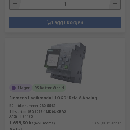
Lägg i korgen
I lager
RS Better World
Siemens Logikmodul, LOGO! Relä 8 Analog
RS-artikelnummer
282-5512
Tillv. art.nr
6ED1052-1MD08-0BA2
Antal (1 enhet)
1 696,80 kr
(exkl. moms)
1 696,80 kr/enhet
Antal