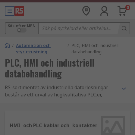
0
Sök efter MPN
/
Automation och
/
PLC, HMI och industriell
styrutrustning
databehandling
PLC, HMI och industriell
databehandling
RS-sortimentet av industriella datorlösningar
består av ett urval av högkvalitativa PLC:er,
HMI:er och logikmoduler. Vi erbjuder de
komponenter du behöver för att revolutionera
och förbättra dina processtyrnings- och
automationssystem, med lösningar anpassade
HMI- och PLC-kablar och -kontakter
för användning inom en rad olika branscher för