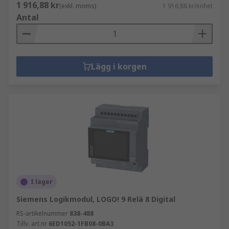
1 916,88 kr
(exkl. moms)
1 916,88 kr/enhet
Antal
Lägg i korgen
I lager
Siemens Logikmodul, LOGO! 9 Relä 8 Digital
RS-artikelnummer
838-488
Tillv. art.nr
6ED1052-1FB08-0BA3