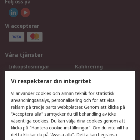
Följ oss på
Vi accepterar
Våra tjänster
Inköpslösningar
Kalibrering
Utökat sortiment
Oljetestning och analys
Vi respekterar din integritet
DesignSpark
Teknisk Support
Ditt lokala säljteam
Exportlösningar
Vi använder cookies och annan teknik för statistisk
användningsanalys, personalisering och för att visa
reklam på tredje parts webbplatser. Genom att klicka på
Support
"Acceptera alla" samtycker du till behandling av icke
Få hjälp
Retur av varor
väsentliga cookies. Du kan välja dina cookies genom att
klicka på "Hantera cookie-inställningar". Om du inte vill ha
Leverans
Spåra din order
detta klickar du på "Avvisa alla". Detta kan begränsa
Begär en fakturakopi
Fördelar med RS-konto