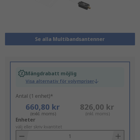
Se alla Multibandsantenner
Mängdrabatt möjlig
Visa alternativ för volympriser
Antal (1 enhet)*
660,80 kr
826,00 kr
(exkl. moms)
(inkl. moms)
Add
Enheter
to
välj eller skriv kvantitet
Basket