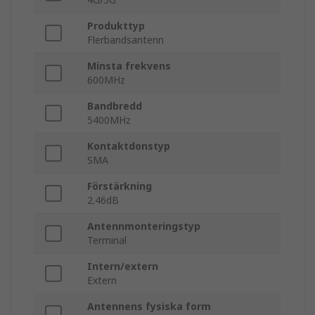
Produkttyp
Flerbandsantenn
Minsta frekvens
600MHz
Bandbredd
5400MHz
Kontaktdonstyp
SMA
Förstärkning
2.46dB
Antennmonteringstyp
Terminal
Intern/extern
Extern
Antennens fysiska form