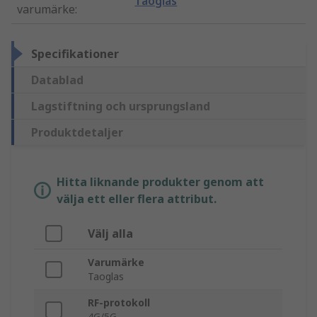
Taoglas
varumärke
:
Specifikationer
Datablad
Lagstiftning och ursprungsland
Produktdetaljer
Hitta liknande produkter genom att
välja ett eller flera attribut.
Välj alla
Varumärke
Taoglas
RF-protokoll
4G/5G