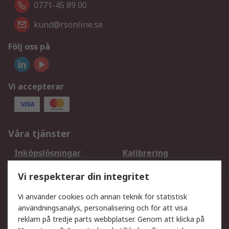
0771-45 89 00
kund@rsonline.se
Följ oss på
Vi accepterar
Våra tjänster
Inköpslösningar
Kalibrering
Utökat sortiment
Oljetestning och analys
Vi respekterar din integritet
DesignSpark
Teknisk Support
Ditt lokala säljteam
Exportlösningar
Vi använder cookies och annan teknik för statistisk
användningsanalys, personalisering och för att visa
reklam på tredje parts webbplatser. Genom att klicka på
Support