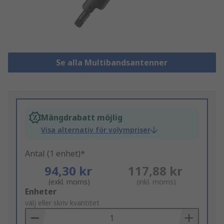
Se alla Multibandsantenner
Mängdrabatt möjlig
Visa alternativ för volympriser
Antal (1 enhet)*
94,30 kr
117,88 kr
(exkl. moms)
(inkl. moms)
Add
Enheter
to
välj eller skriv kvantitet
Basket