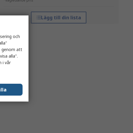
*vägledande pris
Lägg till din lista
isering och
lla"
es genom att
isa alla".
 i vår
lla