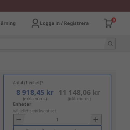
0
årning
Logga in / Registrera
Antal (1 enhet)*
8 918,45 kr
11 148,06 kr
(exkl. moms)
(inkl. moms)
Add
Enheter
to
välj eller skriv kvantitet
Basket