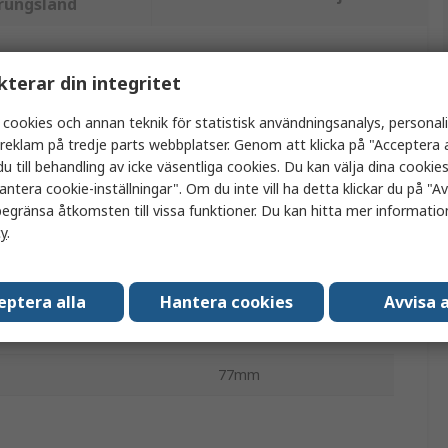
rungsland
tt eller flera attribut.
kterar din integritet
 cookies och annan teknik för statistisk användningsanalys, personal
Värde
a reklam på tredje parts webbplatser. Genom att klicka på "Acceptera a
u till behandling av icke väsentliga cookies. Du kan välja dina cooki
Hager
antera cookie-inställningar". Om du inte vill ha detta klickar du på "Avv
egränsa åtkomsten till vissa funktioner. Du kan hitta mer information
GPS-modem
cy
.
peratur
80°C
96mm
eptera alla
Hantera cookies
Avvisa a
nnanden
RoHS
77mm