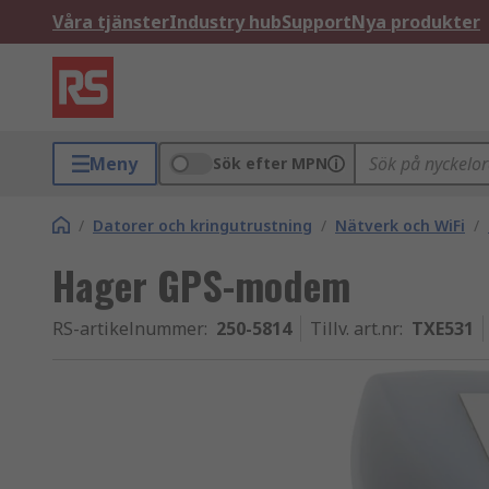
Våra tjänster
Industry hub
Support
Nya produkter
Meny
Sök efter MPN
/
Datorer och kringutrustning
/
Nätverk och WiFi
/
Hager GPS-modem
RS-artikelnummer
:
250-5814
Tillv. art.nr
:
TXE531