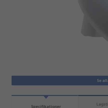
Se al
Lagst
Specifikationer