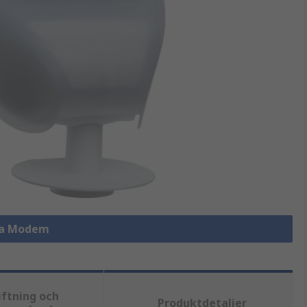
la Modem
iftning och
Produktdetaljer