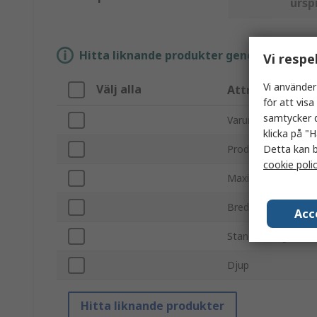
ursp
Hitta liknande produkter genom att välja e
Vi respe
Vi använder
Välj alla
Attribut
för att vis
samtycker d
Varumärke
klicka på "H
Detta kan b
Produkttyp
cookie poli
Maximal arbetstem
Bredd
Acc
Standarder/godkä
Djup
Hitta liknande produkter