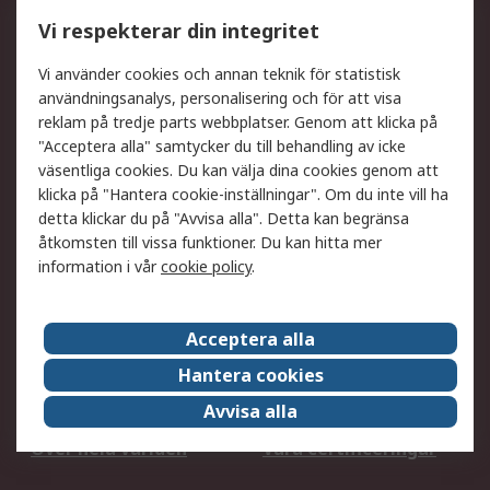
Utökat sortiment
Oljetestning och analys
Vi respekterar din integritet
DesignSpark
Teknisk Support
Ditt lokala säljteam
Exportlösningar
Vi använder cookies och annan teknik för statistisk
användningsanalys, personalisering och för att visa
reklam på tredje parts webbplatser. Genom att klicka på
Support
"Acceptera alla" samtycker du till behandling av icke
Få hjälp
Retur av varor
väsentliga cookies. Du kan välja dina cookies genom att
klicka på "Hantera cookie-inställningar". Om du inte vill ha
Leverans
Spåra din order
detta klickar du på "Avvisa alla". Detta kan begränsa
Begär en fakturakopi
Fördelar med RS-konto
åtkomsten till vissa funktioner. Du kan hitta mer
Betalningsalternativ
Okdo
information i vår
cookie policy
.
Om RS
Acceptera alla
Om RS
Försäljningsvillkor
Hantera cookies
Det juridiska
Press Centre
Avvisa alla
Jobba hos RS
ESG
Över hela världen
Våra certificeringar