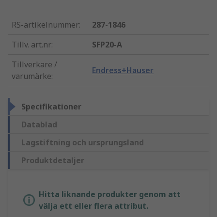
RS-artikelnummer
:
287-1846
Tillv. art.nr
:
SFP20-A
Tillverkare /
Endress+Hauser
varumärke
:
Specifikationer
Datablad
Lagstiftning och ursprungsland
Produktdetaljer
Hitta liknande produkter genom att
välja ett eller flera attribut.