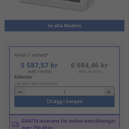
Se alla Modem
Antal (1 enhet)*
5 587,57 kr
6 984,46 kr
(exkl. moms)
(inkl. moms)
Add
Enheter
to
välj eller skriv kvantitet
Basket
Lägg i korgen
GRATIS leverans för online beställningar
över 750,00 kr