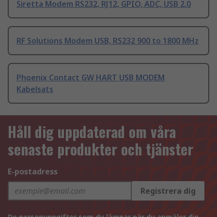
Siretta Modem RS232, RJ12, GPIO, ADC, USB 2.0
RF Solutions Modem USB, RS232 900 to 1800 MHz
Phoenix Contact GW HART USB MODEM
Kabelsats
Håll dig uppdaterad om våra
senaste produkter och tjänster
E-postadress
Registrera dig
De personuppgifter som du lämnar när du anmäler dig