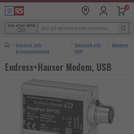
0
Sök efter MPN
/
Datorer och
/
Nätverk och
/
Modem
kringutrustning
WiFi
Endress+Hauser Modem, USB