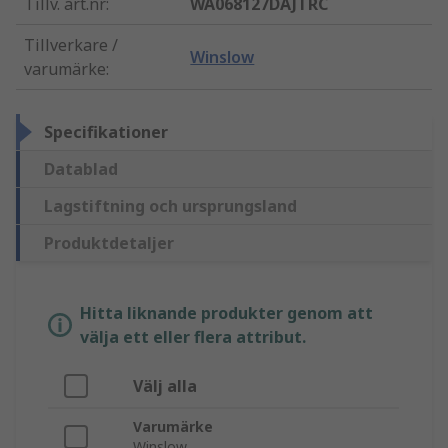
Tillv. art.nr
:
WA068127DAJTRC
Tillverkare /
Winslow
varumärke
:
Specifikationer
Datablad
Lagstiftning och ursprungsland
Produktdetaljer
Hitta liknande produkter genom att
välja ett eller flera attribut.
Välj alla
Varumärke
Winslow