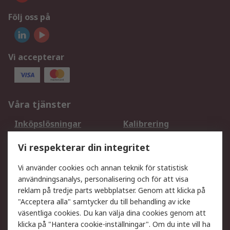
Följ oss på
Vi accepterar
Våra tjänster
Inköpslösningar
Kalibrering
Utökat sortiment
Oljetestning och analys
Vi respekterar din integritet
DesignSpark
Teknisk Support
Ditt lokala säljteam
Exportlösningar
Vi använder cookies och annan teknik för statistisk
användningsanalys, personalisering och för att visa
reklam på tredje parts webbplatser. Genom att klicka på
Support
"Acceptera alla" samtycker du till behandling av icke
Få hjälp
Retur av varor
väsentliga cookies. Du kan välja dina cookies genom att
klicka på "Hantera cookie-inställningar". Om du inte vill ha
Leverans
Spåra din order