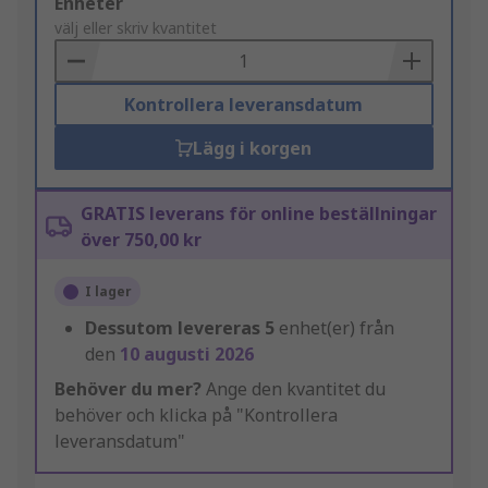
Add
Enheter
to
välj eller skriv kvantitet
Basket
Kontrollera leveransdatum
Lägg i korgen
GRATIS leverans för online beställningar
över 750,00 kr
I lager
Dessutom levereras
5
enhet(er) från
den
10 augusti 2026
Behöver du mer?
Ange den kvantitet du
behöver och klicka på "Kontrollera
leveransdatum"