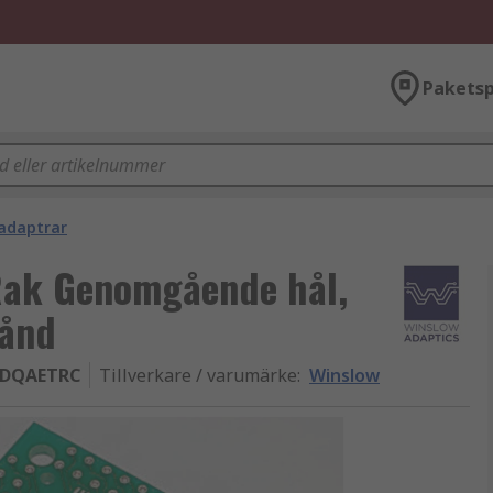
Paketsp
ladaptrar
Rak Genomgående hål,
tånd
0DQAETRC
Tillverkare / varumärke
:
Winslow