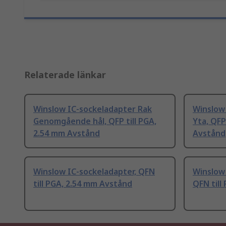
Relaterade länkar
Winslow IC-sockeladapter Rak
Winslow
Genomgående hål, QFP till PGA,
Yta, QFP
2.54 mm Avstånd
Avstånd
Winslow IC-sockeladapter, QFN
Winslow 
till PGA, 2.54 mm Avstånd
QFN till