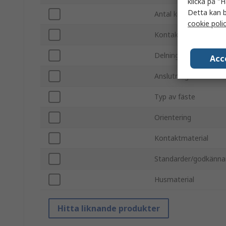
klicka på "H
Detta kan b
Antal kontakter B
cookie poli
Kontaktplätering
Delning
Acc
Anslutning B
Typ av fäste
Orientering
Kontaktmaterial
Standarder/godkänn
Husmaterial
Hitta liknande produkter