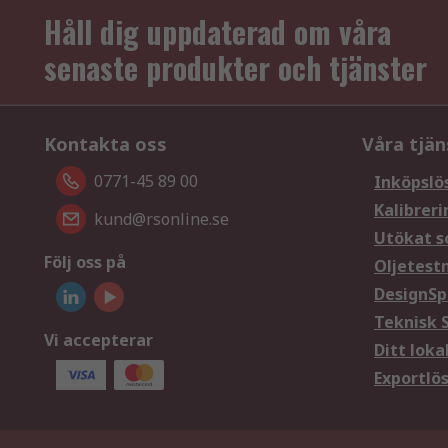
Håll dig uppdaterad om våra
senaste produkter och tjänster
Kontakta oss
Våra tjän
0771-45 89 00
Inköpslö
Kalibreri
kund@rsonline.se
Utökat s
Följ oss på
Oljetest
DesignSp
Teknisk 
Vi accepterar
Ditt loka
Exportlö