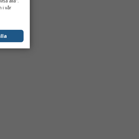
isa alla".
 i vår
lla