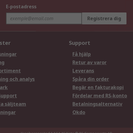
E-postadress
Registrera dig
ster
Support
sningar
Få hjälp
ng
Retur av varor
ortiment
Leverans
ning och analys
Spåra din order
ark
Begär en fakturakopi
Support
Fördelar med RS-konto
la säljteam
Betalningsalternativ
sningar
Okdo