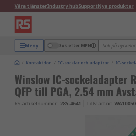
Våra tjänster
Industry hub
Support
Nya produkter
Meny
Sök efter MPN
/
Kontaktdon
/
IC-socklar och adaptrar
/
IC-socke
Winslow IC-sockeladapter 
QFP till PGA, 2.54 mm Avs
RS-artikelnummer
:
285-4641
Tillv. art.nr
:
WA1005