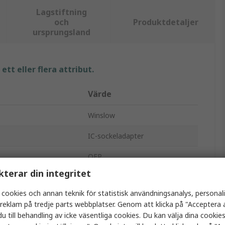
Lagstiftning
och
Produktdetaljer
ursprungsland
tt eller flera attribut.
Värde
Winslow
IC-sockeladapter
QFP
kterar din integritet
 A
Hona
 cookies och annan teknik för statistisk användningsanalys, personal
100
a reklam på tredje parts webbplatser. Genom att klicka på "Acceptera a
u till behandling av icke väsentliga cookies. Du kan välja dina cooki
 B
Hane