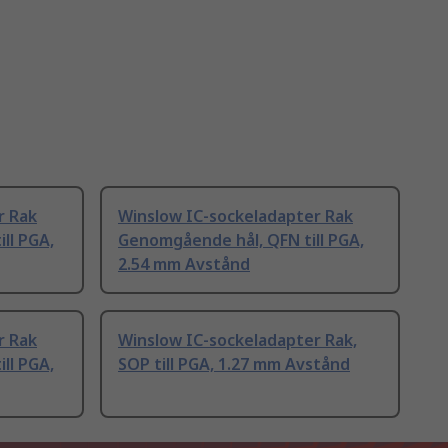
r Rak
Winslow IC-sockeladapter Rak
ll PGA,
Genomgående hål, QFN till PGA,
2.54 mm Avstånd
r Rak
Winslow IC-sockeladapter Rak,
ll PGA,
SOP till PGA, 1.27 mm Avstånd