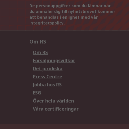
De personuppgifter som du lämnar när
du anmäler dig till nyhetsbrevet kommer
att behandlas i enlighet med vår
integritetspolicy
.
Om RS
Om RS
Försäljningsvillkor
Det juridiska
Press Centre
Jobba hos RS
ESG
Över hela världen
Våra certificeringar