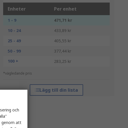
Enheter
Per enhet
1 - 9
471,71 kr
10 - 24
433,89 kr
25 - 49
405,55 kr
50 - 99
377,44 kr
100 +
283,25 kr
*vägledande pris
Lägg till din lista
isering och
lla"
es genom att