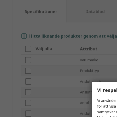
Specifikationer
Datablad
Hitta liknande produkter genom att välja e
Välj alla
Attribut
Varumärke
Produkttyp
Anslutning A
Vi respe
Anslutning hane/hona
Vi använder
Antal kontakter A
för att vis
samtycker d
Anslutning hane/hona