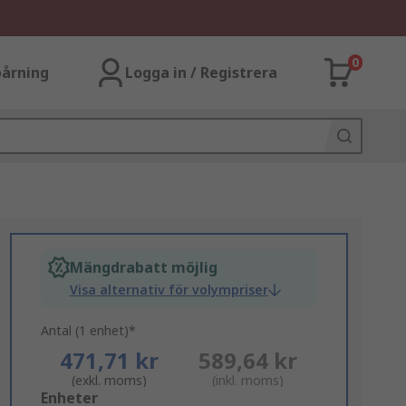
0
årning
Logga in / Registrera
Mängdrabatt möjlig
Visa alternativ för volympriser
Antal (1 enhet)*
471,71 kr
589,64 kr
(exkl. moms)
(inkl. moms)
Add
Enheter