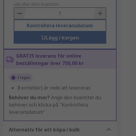
to
välj eller skriv kvantitet
Basket
Kontrollera leveransdatum
Lägg i korgen
GRATIS leverans för online
beställningar över 750,00 kr
I lager
3
enhet(er) är redo att levereras
Behöver du mer?
Ange den kvantitet du
behöver och klicka på "Kontrollera
leveransdatum"
Alternativ för att köpa i bulk