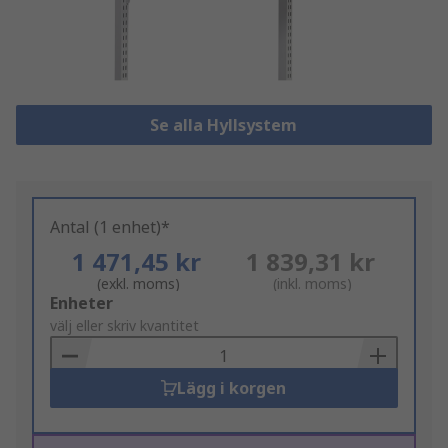
Se alla Hyllsystem
Antal (1 enhet)*
1 471,45 kr
1 839,31 kr
(exkl. moms)
(inkl. moms)
Add
Enheter
to
välj eller skriv kvantitet
Basket
Lägg i korgen