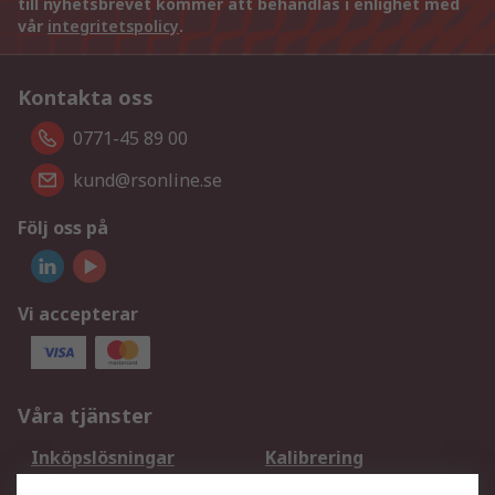
till nyhetsbrevet kommer att behandlas i enlighet med
vår
integritetspolicy
.
Kontakta oss
0771-45 89 00
kund@rsonline.se
Följ oss på
Vi accepterar
Våra tjänster
Inköpslösningar
Kalibrering
Utökat sortiment
Oljetestning och analys