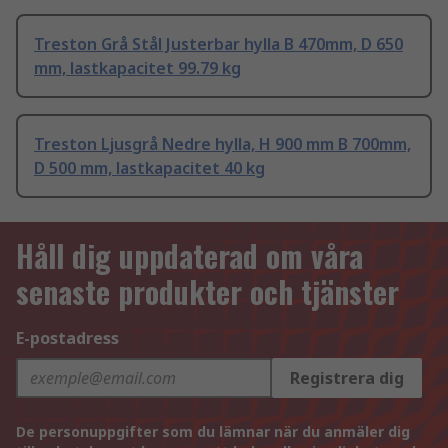
Treston Grå Stål Justerbar hylla B 470mm, D 650
mm, lastkapacitet 99.79 kg
Treston Ljusgrå Nedre hylla, H 900 mm B 700mm,
D 500 mm, lastkapacitet 40 kg
Håll dig uppdaterad om våra
senaste produkter och tjänster
E-postadress
Registrera dig
De personuppgifter som du lämnar när du anmäler dig