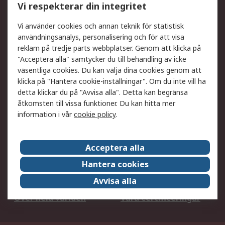
Vi respekterar din integritet
DesignSpark
Teknisk Support
Ditt lokala säljteam
Exportlösningar
Vi använder cookies och annan teknik för statistisk
användningsanalys, personalisering och för att visa
reklam på tredje parts webbplatser. Genom att klicka på
Support
"Acceptera alla" samtycker du till behandling av icke
Få hjälp
Retur av varor
väsentliga cookies. Du kan välja dina cookies genom att
klicka på "Hantera cookie-inställningar". Om du inte vill ha
Leverans
Spåra din order
detta klickar du på "Avvisa alla". Detta kan begränsa
Begär en fakturakopi
Fördelar med RS-konto
åtkomsten till vissa funktioner. Du kan hitta mer
Betalningsalternativ
Okdo
information i vår
cookie policy
.
Om RS
Acceptera alla
Om RS
Försäljningsvillkor
Hantera cookies
Det juridiska
Press Centre
Avvisa alla
Jobba hos RS
ESG
Över hela världen
Våra certificeringar