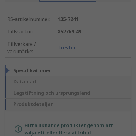
RS-artikelnummer
:
135-7241
Tillv. art.nr
:
852769-49
Tillverkare /
Treston
varumärke
:
Specifikationer
Datablad
Lagstiftning och ursprungsland
Produktdetaljer
Hitta liknande produkter genom att
välja ett eller flera attribut.