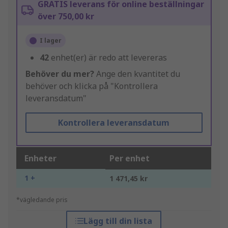
GRATIS leverans för online beställningar
över 750,00 kr
I lager
42
enhet(er) är redo att levereras
Behöver du mer?
Ange den kvantitet du
behöver och klicka på "Kontrollera
leveransdatum"
Kontrollera leveransdatum
Enheter
Per enhet
1 +
1 471,45 kr
*vägledande pris
Lägg till din lista