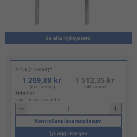
Se alla Hyllsystem
Antal (1 enhet)*
1 209,88 kr
1 512,35 kr
(exkl. moms)
(inkl. moms)
Add
Enheter
to
välj eller skriv kvantitet
Basket
Kontrollera leveransdatum
Lägg i korgen