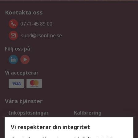
Kontakta oss
0771-45 89 00
kund@rsonline.se
Följ oss på
Vi accepterar
Våra tjänster
Inköpslösningar
Kalibrering
Utökat sortiment
Oljetestning och analys
Vi respekterar din integritet
DesignSpark
Teknisk Support