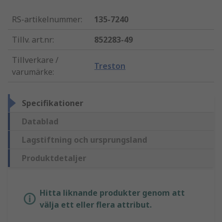
RS-artikelnummer
:
135-7240
Tillv. art.nr
:
852283-49
Tillverkare /
Treston
varumärke
:
Specifikationer
Datablad
Lagstiftning och ursprungsland
Produktdetaljer
Hitta liknande produkter genom att
välja ett eller flera attribut.