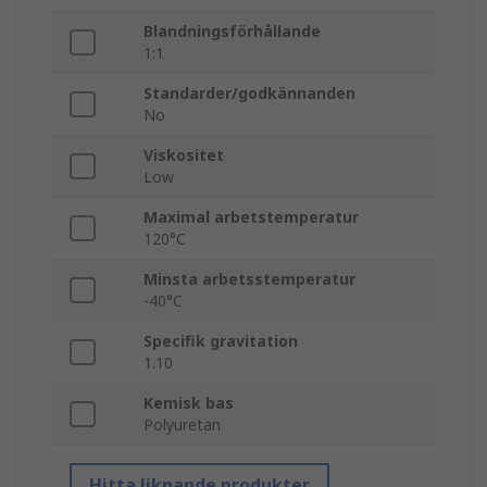
Blandningsförhållande
1:1
Standarder/godkännanden
No
Viskositet
Low
Maximal arbetstemperatur
120°C
Minsta arbetsstemperatur
-40°C
Specifik gravitation
1.10
Kemisk bas
Polyuretan
Hitta liknande produkter