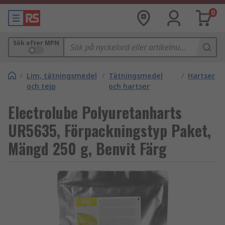
0
Sök efter MPN
/
Lim, tätningsmedel
/
Tätningsmedel
/
Hartser
och tejp
och hartser
Electrolube Polyuretanharts
UR5635, Förpackningstyp Paket,
Mängd 250 g, Benvit Färg