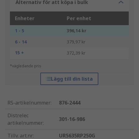
Alternativ för att köpa i bulk
Enheter
Per enhet
1 - 5
396,14 kr
6 - 14
379,97 kr
15 +
372,39 kr
*vägledande pris
Lägg till din lista
RS-artikelnummer
:
876-2444
Distrelec
301-16-986
artikelnummer
:
Tillv. art.nr
:
UR5635RP250G