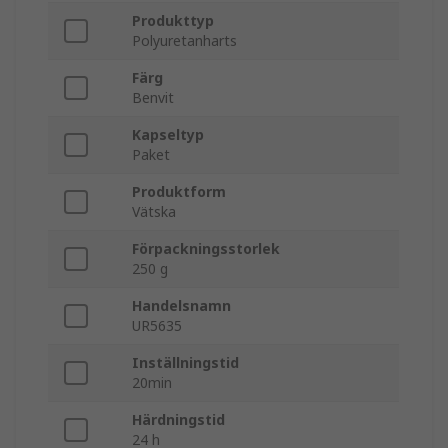
Produkttyp
Polyuretanharts
Färg
Benvit
Kapseltyp
Paket
Produktform
Vätska
Förpackningsstorlek
250 g
Handelsnamn
UR5635
Inställningstid
20min
Härdningstid
24 h