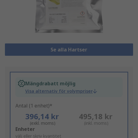
Se alla Hartser
Mängdrabatt möjlig
Visa alternativ för volympriser
Antal (1 enhet)*
396,14 kr
495,18 kr
(exkl. moms)
(inkl. moms)
Add
Enheter
to
välj eller skriv kvantitet