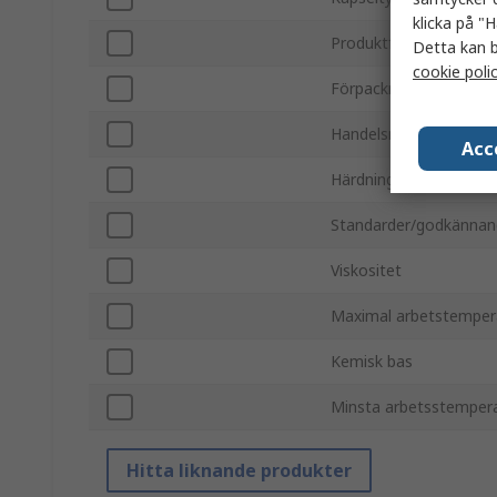
klicka på "H
Produktform
Detta kan b
cookie poli
Förpackningsstorlek
Handelsnamn
Acc
Härdningstid
Standarder/godkänna
Viskositet
Maximal arbetstemper
Kemisk bas
Minsta arbetsstemper
Hitta liknande produkter