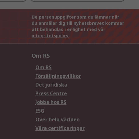
De personuppgifter som du lämnar när
du anmäler dig till nyhetsbrevet kommer
att behandlas i enlighet med vår
integritetspolicy
.
Om RS
Om RS
Försäljningsvillkor
Det juridiska
Press Centre
Jobba hos RS
ESG
Över hela världen
Våra certificeringar