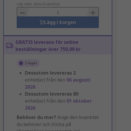
to
välj eller skriv kvantitet
Basket
Lägg i korgen
GRATIS leverans för online
beställningar över 750,00 kr
I lager
Dessutom levereras
2
enhet(er) från den
06 augusti
2026
Dessutom levereras
80
enhet(er) från den
01 oktober
2026
Behöver du mer?
Ange den kvantitet
du behöver och klicka på