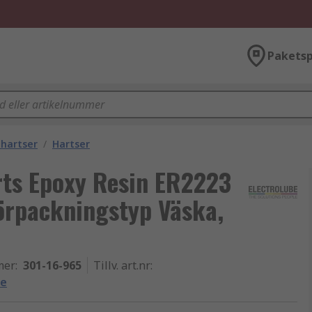
Paketsp
hartser
/
Hartser
rts Epoxy Resin ER2223
Förpackningstyp Väska,
mer
:
301-16-965
Tillv. art.nr
:
be