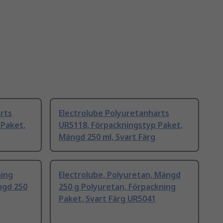
rts
Electrolube Polyuretanharts
 Paket,
UR5118, Förpackningstyp Paket,
Mängd 250 ml, Svart Färg
ning
Electrolube, Polyuretan, Mängd
ngd 250
250 g Polyuretan, Förpackning
Paket, Svart Färg UR5041