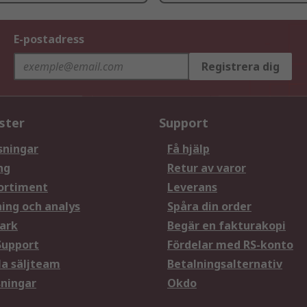
E-postadress
Registrera dig
ster
Support
sningar
Få hjälp
ng
Retur av varor
ortiment
Leverans
ning och analys
Spåra din order
ark
Begär en fakturakopi
Support
Fördelar med RS-konto
la säljteam
Betalningsalternativ
sningar
Okdo