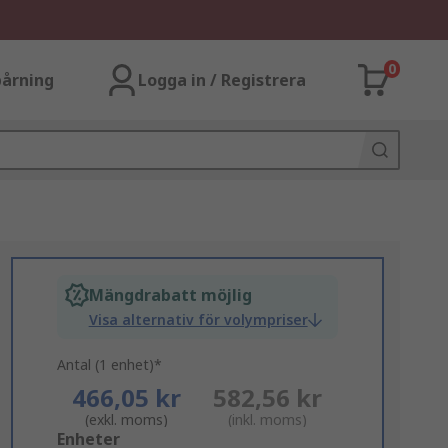
0
årning
Logga in / Registrera
Mängdrabatt möjlig
Visa alternativ för volympriser
Antal (1 enhet)*
466,05 kr
582,56 kr
(exkl. moms)
(inkl. moms)
Add
Enheter