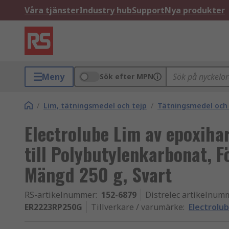
Våra tjänster
Industry hub
Support
Nya produkter
Meny
Sök efter MPN
/
Lim, tätningsmedel och tejp
/
Tätningsmedel och 
Electrolube Lim av epoxiha
till Polybutylenkarbonat, 
Mängd 250 g, Svart
RS-artikelnummer
:
152-6879
Distrelec artikelnum
ER2223RP250G
Tillverkare / varumärke
:
Electrolu