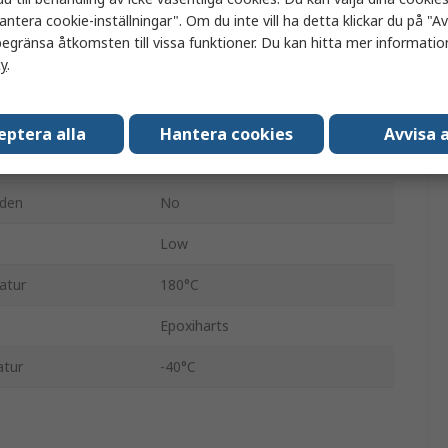
antera cookie-inställningar". Om du inte vill ha detta klickar du på "Avv
Vätska
egränsa åtkomsten till vissa funktioner. Du kan hitta mer information
cy
.
250 g
Epoxy Resin ER2223
eptera alla
Hantera cookies
Avvisa a
24 h
nden
No
Low
atur
180°C
Epoxiharts
atur
-40°C