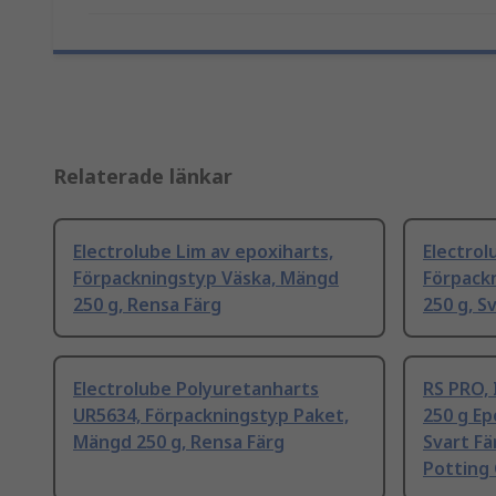
Relaterade länkar
Electrolube Lim av epoxiharts,
Electrol
Förpackningstyp Väska, Mängd
Förpack
250 g, Rensa Färg
250 g, S
Electrolube Polyuretanharts
RS PRO,
UR5634, Förpackningstyp Paket,
250 g Ep
Mängd 250 g, Rensa Färg
Svart Fä
Potting