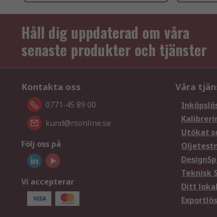
Håll dig uppdaterad om våra
senaste produkter och tjänster
Kontakta oss
Våra tjän
0771-45 89 00
Inköpslö
Kalibreri
kund@rsonline.se
Utökat s
Följ oss på
Oljetest
DesignSp
Teknisk 
Vi accepterar
Ditt loka
Exportlö