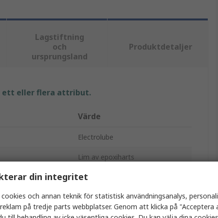
Lagstiftning
och
Produktdetaljer
ursprungsland
tt eller flera attribut.
Värde
Electrolube
Lim av epoxiharts
kterar din integritet
Polybutylenkarbonat
 cookies och annan teknik för statistisk användningsanalys, personal
Svart
a reklam på tredje parts webbplatser. Genom att klicka på "Acceptera a
Väska
u till behandling av icke väsentliga cookies. Du kan välja dina cooki