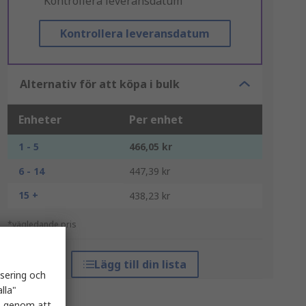
"Kontrollera leveransdatum"
Kontrollera leveransdatum
Alternativ för att köpa i bulk
Enheter
Per enhet
1 - 5
466,05 kr
6 - 14
447,39 kr
15 +
438,23 kr
*vägledande pris
Lägg till din lista
isering och
lla"
es genom att