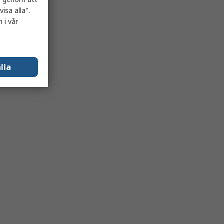
isa alla".
 i vår
lla