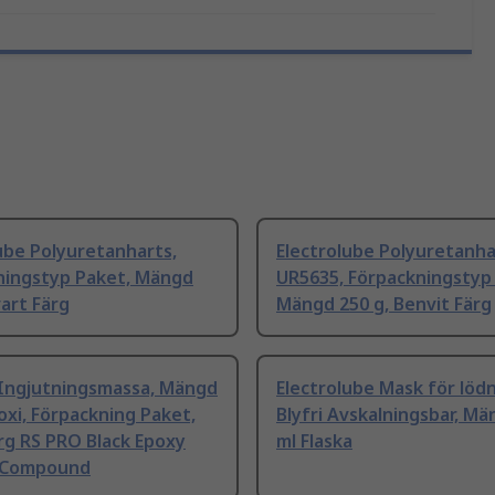
ube Polyuretanharts,
Electrolube Polyuretanha
ningstyp Paket, Mängd
UR5635, Förpackningstyp
vart Färg
Mängd 250 g, Benvit Färg
 Ingjutningsmassa, Mängd
Electrolube Mask för löd
oxi, Förpackning Paket,
Blyfri Avskalningsbar, Mä
rg RS PRO Black Epoxy
ml Flaska
 Compound