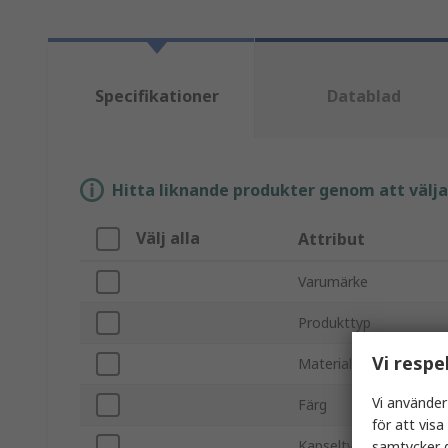
Specifikationer
Datablad
Hitta liknande produkter genom att välja e
Välj alla
Attribut
Varumärke
Produkttyp
Vi respe
Materialkompatibilitet
Vi använder
Färg
för att vis
Kapseltyp
samtycker d