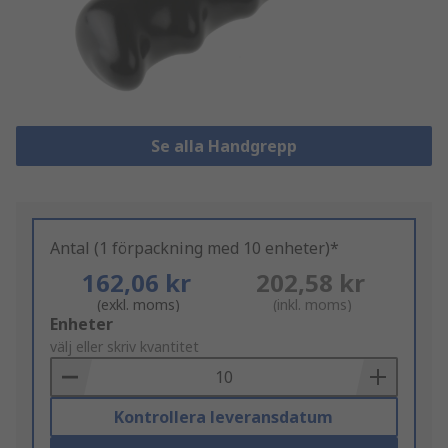
Se alla Handgrepp
Antal (1 förpackning med 10 enheter)*
162,06 kr
202,58 kr
(exkl. moms)
(inkl. moms)
Add
Enheter
to
välj eller skriv kvantitet
Basket
Kontrollera leveransdatum