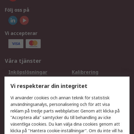
Följ oss på
Vi accepterar
Våra tjänster
Inköpslösningar
Kalibrering
Utökat sortiment
Oljetestning och analys
Vi respekterar din integritet
DesignSpark
Teknisk Support
Ditt lokala säljteam
Exportlösningar
Vi använder cookies och annan teknik för statistisk
användningsanalys, personalisering och för att visa
reklam på tredje parts webbplatser. Genom att klicka på
Support
"Acceptera alla" samtycker du till behandling av icke
Få hjälp
Retur av varor
väsentliga cookies. Du kan välja dina cookies genom att
klicka på "Hantera cookie-inställningar". Om du inte vill ha
Leverans
Spåra din order