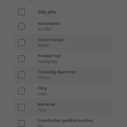
Välj alla
Varumärke
RS PRO
Extern längd
95mm
Produkttyp
Handgrepp
Invändig diameter
19mm
Färg
Svart
Material
Plast
Standarder/godkännanden
No