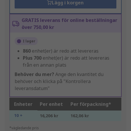
Lägg i korgen
GRATIS leverans för online beställningar
över 750,00 kr
I lager
860
enhet(er) är redo att levereras
Plus
700
enhet(er) är redo att levereras
från en annan plats
Behöver du mer?
Ange den kvantitet du
behöver och klicka på "Kontrollera
leveransdatum"
Enheter
Per enhet
Per förpackning*
10 +
16,206 kr
162,06 kr
*vägledande pris