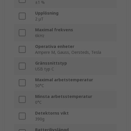
±1 %
Upplösning
2 μT
Maximal frekvens
6kHz
Operativa enheter
Ampere M, Gauss, Oersteds, Tesla
Gränssnittstyp
USB typ C
Maximal arbetstemperatur
50°C
Minsta arbetsstemperatur
0°C
Detektorns vikt
390g
Batterilivslängd