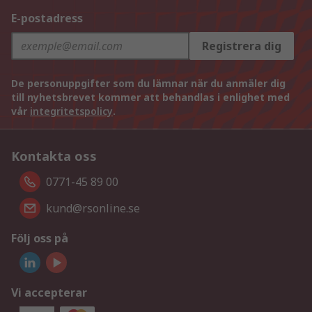
E-postadress
Registrera dig
De personuppgifter som du lämnar när du anmäler dig
till nyhetsbrevet kommer att behandlas i enlighet med
vår
integritetspolicy
.
Kontakta oss
0771-45 89 00
kund@rsonline.se
Följ oss på
Vi accepterar