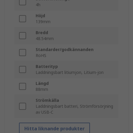
4h
Höjd
139mm
Bredd
48.54mm
Standarder/godkännanden
RoHS
Batterityp
Laddningsbart litiumjon, Litium-jon
Längd
88mm
Strömkälla
Laddningsbart batteri, Strömförsörjning
av USB-C
Hitta liknande produkter