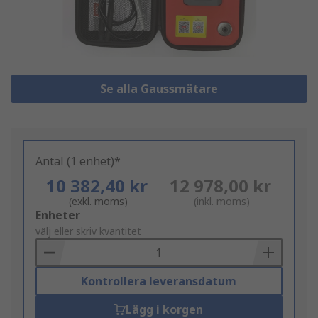
Se alla Gaussmätare
Antal (1 enhet)*
10 382,40 kr
12 978,00 kr
(exkl. moms)
(inkl. moms)
Add
Enheter
to
välj eller skriv kvantitet
Basket
Kontrollera leveransdatum
Lägg i korgen