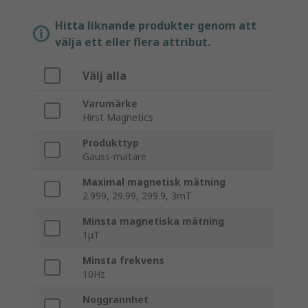
Hitta liknande produkter genom att
välja ett eller flera attribut.
Välj alla
Varumärke
Hirst Magnetics
Produkttyp
Gauss-mätare
Maximal magnetisk mätning
2.999, 29.99, 299.9, 3mT
Minsta magnetiska mätning
1μT
Minsta frekvens
10Hz
Noggrannhet