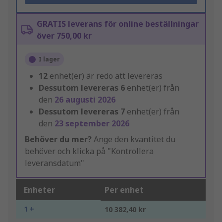
GRATIS leverans för online beställningar
över 750,00 kr
I lager
12
enhet(er) är redo att levereras
Dessutom levereras
6
enhet(er) från
den
26 augusti 2026
Dessutom levereras
7
enhet(er) från
den
23 september 2026
Behöver du mer?
Ange den kvantitet du
behöver och klicka på "Kontrollera
leveransdatum"
Enheter
Per enhet
1 +
10 382,40 kr