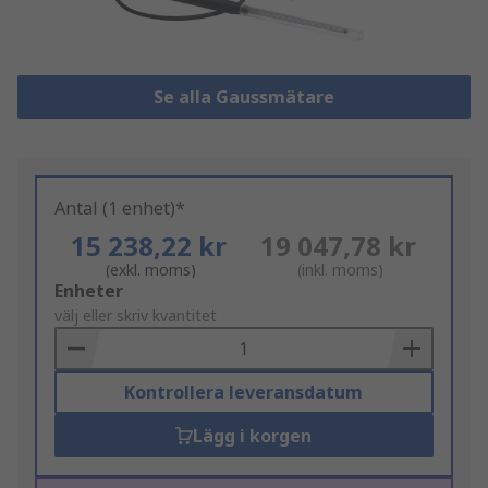
Se alla Gaussmätare
Antal (1 enhet)*
15 238,22 kr
19 047,78 kr
(exkl. moms)
(inkl. moms)
Add
Enheter
to
välj eller skriv kvantitet
Basket
Kontrollera leveransdatum
Lägg i korgen