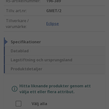
RS-artikelnummer
:
196-389
Tillv. art.nr
:
GMET/2
Tillverkare /
Eclipse
varumärke
:
Specifikationer
Datablad
Lagstiftning och ursprungsland
Produktdetaljer
Hitta liknande produkter genom att
välja ett eller flera attribut.
Välj alla