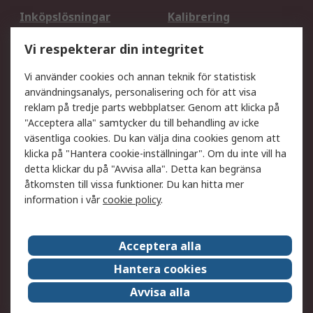
Inköpslösningar
Kalibrering
Utökat sortiment
Oljetestning och analys
Vi respekterar din integritet
DesignSpark
Teknisk Support
Ditt lokala säljteam
Exportlösningar
Vi använder cookies och annan teknik för statistisk
användningsanalys, personalisering och för att visa
reklam på tredje parts webbplatser. Genom att klicka på
Support
"Acceptera alla" samtycker du till behandling av icke
Få hjälp
Retur av varor
väsentliga cookies. Du kan välja dina cookies genom att
klicka på "Hantera cookie-inställningar". Om du inte vill ha
Leverans
Spåra din order
detta klickar du på "Avvisa alla". Detta kan begränsa
Begär en fakturakopi
Fördelar med RS-konto
åtkomsten till vissa funktioner. Du kan hitta mer
Betalningsalternativ
Okdo
information i vår
cookie policy
.
Om RS
Acceptera alla
Om RS
Försäljningsvillkor
Hantera cookies
Det juridiska
Press Centre
Avvisa alla
Jobba hos RS
ESG