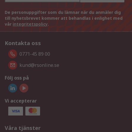
De personuppgifter som du lämnar när du anmäler dig
till nyhetsbrevet kommer att behandlas i enlighet med
vår
integritetspolicy
.
Kontakta oss
0771-45 89 00
kund@rsonline.se
Följ oss på
Vi accepterar
Våra tjänster