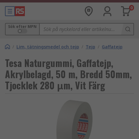
0
Sök efter MPN
/
Lim, tätningsmedel och tejp
/
Tejp
/
Gaffatejp
Tesa Naturgummi, Gaffatejp,
Akrylbelagd, 50 m, Bredd 50mm,
Tjocklek 280 μm, Vit Färg