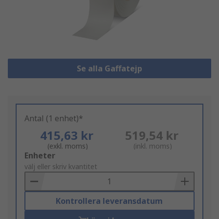
Se alla Gaffatejp
Antal (1 enhet)*
415,63 kr
519,54 kr
(exkl. moms)
(inkl. moms)
Add
Enheter
to
välj eller skriv kvantitet
Basket
Kontrollera leveransdatum