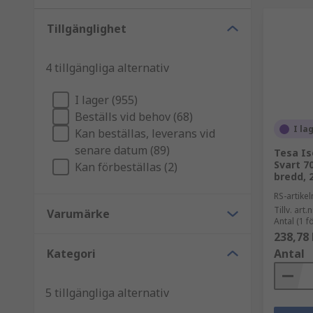
Tillgänglighet
4 tillgängliga alternativ
I lager (955)
Beställs vid behov (68)
I la
Kan beställas, leverans vid
senare datum (89)
Tesa Is
Svart 7
Kan förbeställas (2)
bredd, 
RS-artik
Tillv. art.n
Varumärke
Antal (1 
238,78 
Kategori
Antal
5 tillgängliga alternativ