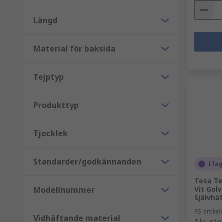
Längd
Material för baksida
Tejptyp
Produkttyp
Tjocklek
Standarder/godkännanden
I la
Tesa Te
Modellnummer
Vit Gol
Självhä
RS-artik
Vidhäftande material
Tillv. art.n