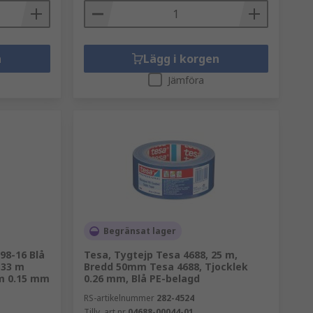
n
Lägg i korgen
Jämföra
Begränsat lager
98-16 Blå
Tesa, Tygtejp Tesa 4688, 25 m,
 33 m
Bredd 50mm Tesa 4688, Tjocklek
m 0.15 mm
0.26 mm, Blå PE-belagd
RS-artikelnummer
282-4524
Tillv. art.nr
04688-00044-01