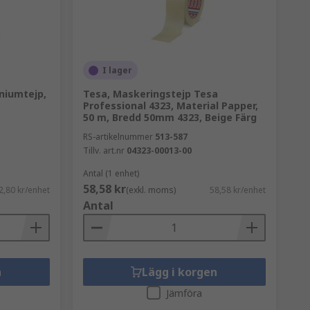
I lager
niumtejp,
Tesa, Maskeringstejp Tesa
Professional 4323, Material Papper,
50 m, Bredd 50mm 4323, Beige Färg
RS-artikelnummer
513-587
Tillv. art.nr
04323-00013-00
Antal (1 enhet)
58,58 kr
2,80 kr/enhet
(exkl. moms)
58,58 kr/enhet
Antal
n
Lägg i korgen
Jämföra