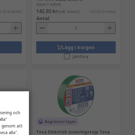
Antal (1 enhet)
142,02 kr
5,25 kr/enhet
(exkl. moms)
142,02 kr/enhet
Antal
n
Lägg i korgen
Jämföra
isering och
lla"
Begränsat lager
es genom att
ktejp 66
Tesa Elektrisk isoleringstejp Tesa
isa alla".