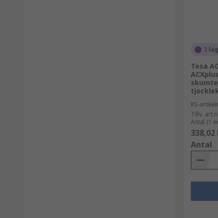
I la
Tesa AC
ACXplus
skumte
tjockle
RS-artik
Tillv. art.n
Antal (1 e
338,02 
Antal