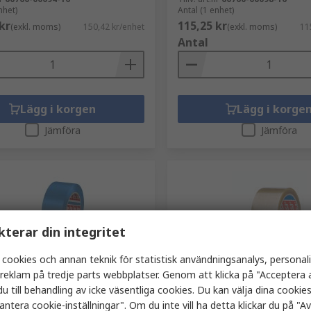
nhet)
Antal (1 enhet)
kr
115,25 kr
(exkl. moms)
150,42 kr/enhet
(exkl. moms)
11
Antal
Lägg i korgen
Lägg i korge
Jämföra
Jämföra
kterar din integritet
 cookies och annan teknik för statistisk användningsanalys, personal
a reklam på tredje parts webbplatser. Genom att klicka på "Acceptera a
ger
I lager
u till behandling av icke väsentliga cookies. Du kan välja dina cooki
69 4169 Blå Golvtejp, Längd
Tesa 4089 Transparent Pac
antera cookie-inställningar". Om du inte vill ha detta klickar du på "Avv