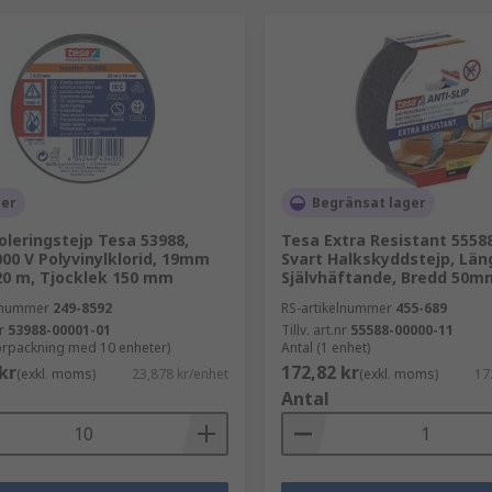
ger
Begränsat lager
oleringstejp Tesa 53988,
Tesa Extra Resistant 5558
000 V Polyvinylklorid, 19mm
Svart Halkskyddstejp, Län
20 m, Tjocklek 150 mm
Självhäftande, Bredd 50
elnummer
249-8592
RS-artikelnummer
455-689
r
53988-00001-01
Tillv. art.nr
55588-00000-11
förpackning med 10 enheter)
Antal (1 enhet)
kr
172,82 kr
(exkl. moms)
23,878 kr/enhet
(exkl. moms)
17
Antal