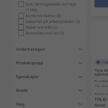
Lim, tätningsmedel och tejp
(1196)
Kontorstillbehör (6)
Säkerhet på arbetsplatsen (3)
Kabel och tråd (2)
Rörmokeri och rör (1)
Underkategori
I la
Produktgrupp
Tesa 60
Självhä
Egenskaper
RS-artik
Tillv. art.n
Bredd
Antal (1 e
150,42 
Färg
Antal