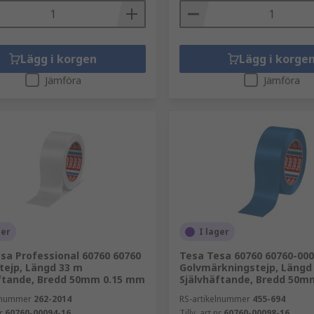
Lägg i korgen
Lägg i korge
Jämföra
Jämföra
ger
I lager
sa Professional 60760 60760
Tesa Tesa 60760 60760-000
vtejp, Längd 33 m
Golvmärkningstejp, Längd
ftande, Bredd 50mm 0.15 mm
Självhäftande, Bredd 50m
elnummer
262-2014
RS-artikelnummer
455-694
r
60760-00094-16
Tillv. art.nr
60760-00098-16