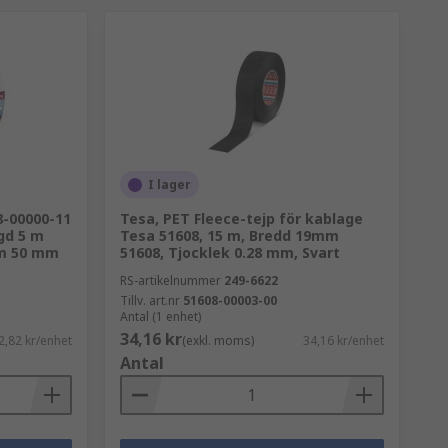
I lager
8-00000-11
Tesa, PET Fleece-tejp för kablage
gd 5 m
Tesa 51608, 15 m, Bredd 19mm
mm 50 mm
51608, Tjocklek 0.28 mm, Svart
RS-artikelnummer
249-6622
Tillv. art.nr
51608-00003-00
Antal (1 enhet)
34,16 kr
2,82 kr/enhet
(exkl. moms)
34,16 kr/enhet
Antal