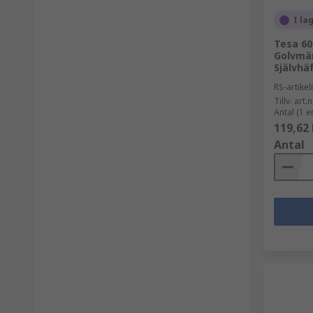
I la
Tesa 60
Golvmär
Självhä
RS-artik
Tillv. art.n
Antal (1 e
119,62 
Antal