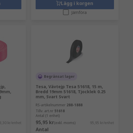
n
Lägg i korgen
Jämföra
Begränsat lager
jp,
Tesa, Vävtejp Tesa 51618, 15 m,
19mm,
Bredd 19mm 51618, Tjocklek 0.25
g
mm, Svart Svart
RS-artikelnummer
288-1888
Tillv. art.nr
51618
Antal (1 enhet)
95,95 kr
3,30 kr/enhet
(exkl. moms)
95,95 kr/enhet
Antal