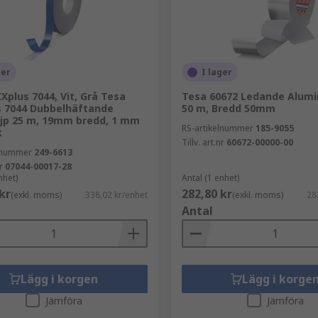
ger
I lager
Xplus 7044, Vit, Grå Tesa
Tesa 60672 Ledande Alumi
 7044 Dubbelhäftande
50 m, Bredd 50mm
jp 25 m, 19mm bredd, 1 mm
RS-artikelnummer
185-9055
k
Tillv. art.nr
60672-00000-00
elnummer
249-6613
r
07044-00017-28
nhet)
Antal (1 enhet)
kr
282,80 kr
(exkl. moms)
338,02 kr/enhet
(exkl. moms)
28
Antal
Lägg i korgen
Lägg i korge
Jämföra
Jämföra