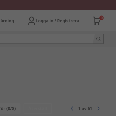
0
årning
Logga in / Registrera
ör (0/8)
Återställ
1
av
61