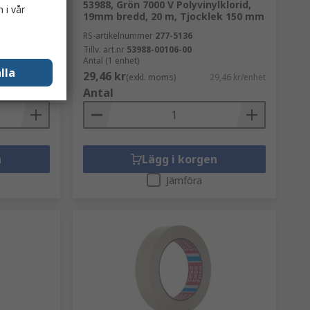
53988, Grön 7000 V Polyvinylklorid,
 i vår
19mm bredd, 20 m, Tjocklek 150 mm
RS-artikelnummer
277-5136
Tillv. art.nr
53988-00106-00
Antal (1 enhet)
lla
29,46 kr
3,82 kr/enhet
(exkl. moms)
29,46 kr/enhet
Antal
n
Lägg i korgen
Jämföra