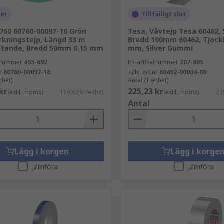
ger
Tillfälligt slut
760 60760-00097-16 Grön
Tesa, Vävtejp Tesa 60462, 
kningstejp, Längd 33 m
Bredd 100mm 60462, Tjockl
ftande, Bredd 50mm 0.15 mm
mm, Silver Gummi
elnummer
455-692
RS-artikelnummer
207-805
r
60760-00097-16
Tillv. art.nr
60462-00004-00
nhet)
Antal (1 enhet)
kr
225,23 kr
(exkl. moms)
119,62 kr/enhet
(exkl. moms)
22
Antal
Lägg i korgen
Lägg i korge
Jämföra
Jämföra