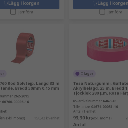
Lägg i korgen
Lägg i korge
Jämföra
Jämföra
ger
I lager
760 Röd Golvtejp, Längd 33 m
Tesa Naturgummi, Gaffate
ftande, Bredd 50mm 0.15 mm
Akrylbelagd, 25 m, Bredd 
Tjocklek 280 μm, Rosa Fär
elnummer
262-2015
RS-artikelnummer
646-948
r
60760-00096-16
Tillv. art.nr
04671-00051-10
nhet)
Antal (1 enhet)
kr
93,30 kr
(exkl. moms)
150,42 kr/enhet
(exkl. moms)
9
Antal