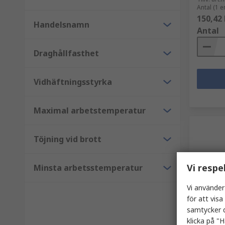
Antal (1 e
150,42 
Handelsnamn
Antal
Draghållfasthet
Vidhäftningsstyrka
Maximal arbetstemperatur
Töjning vid brott
Vi respe
Minsta arbetsstemperatur
Vi använder
för att vis
I la
samtycker d
Tesa 41
klicka på "H