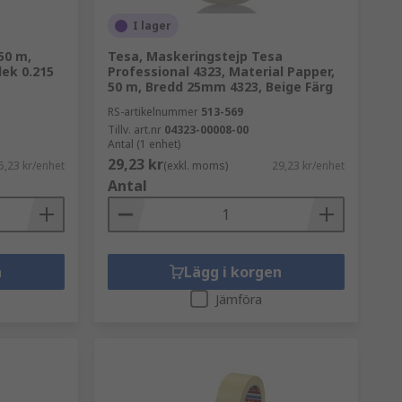
I lager
50 m,
Tesa, Maskeringstejp Tesa
ek 0.215
Professional 4323, Material Papper,
50 m, Bredd 25mm 4323, Beige Färg
RS-artikelnummer
513-569
Tillv. art.nr
04323-00008-00
Antal (1 enhet)
29,23 kr
5,23 kr/enhet
(exkl. moms)
29,23 kr/enhet
Antal
n
Lägg i korgen
Jämföra