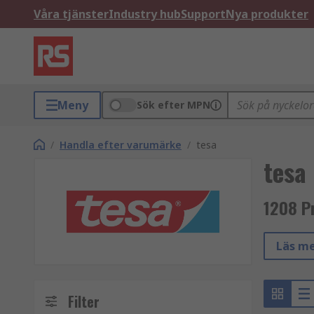
Våra tjänster
Industry hub
Support
Nya produkter
Meny
Sök efter MPN
/
Handla efter varumärke
/
tesa
tesa
1208 P
Läs me
Filter