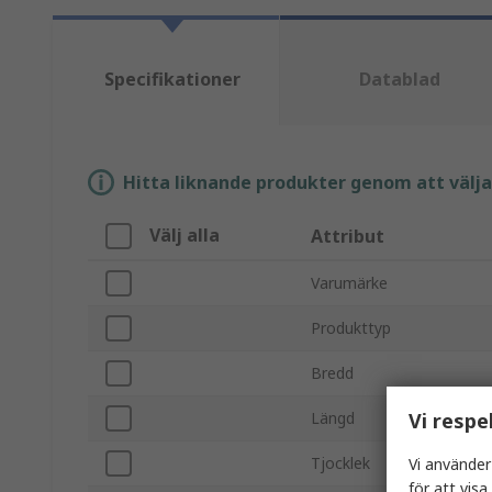
Specifikationer
Datablad
Hitta liknande produkter genom att välja e
Välj alla
Attribut
Varumärke
Produkttyp
Bredd
Vi respe
Längd
Tjocklek
Vi använder
för att vis