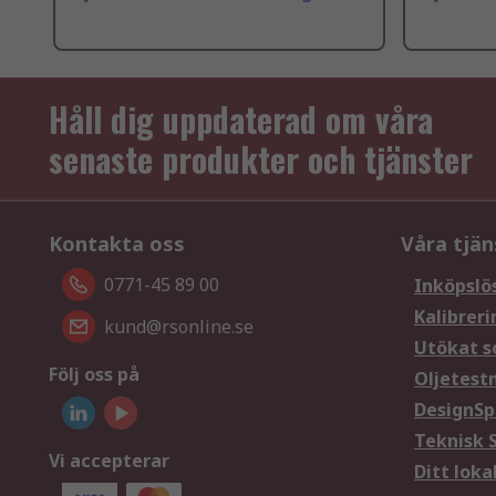
Håll dig uppdaterad om våra
senaste produkter och tjänster
Kontakta oss
Våra tjän
0771-45 89 00
Inköpslö
Kalibreri
kund@rsonline.se
Utökat s
Följ oss på
Oljetest
DesignSp
Teknisk 
Vi accepterar
Ditt loka