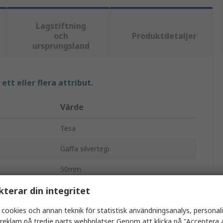
Lagstiftning
och
Produktdetaljer
ursprungsland
tt eller flera attribut.
Värde
Tesa
Gaffa silvertejp
50mm
kterar din integritet
25m
0.28mm
 cookies och annan teknik för statistisk användningsanalys, personal
a reklam på tredje parts webbplatser. Genom att klicka på "Acceptera a