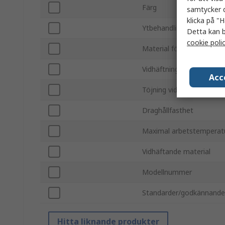
Färg
samtycker d
klicka på "H
Ytbehandling
Detta kan b
cookie poli
Material för baksida
Vidhäftningsstyrka
Acc
Töjning vid brott
Draghållfasthet
Maximal arbetstemperat
Vidhäftande material
Modellnummer
Standarder/godkännand
Hitta liknande produkter