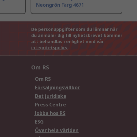
Neongrön Färg 4671
De personuppgifter som du lämnar när
du anmäler dig till nyhetsbrevet kommer
att behandlas i enlighet med vår
integritetspolicy
.
Om RS
Om RS
Försäljningsvillkor
Det juridiska
Press Centre
Jobba hos RS
ESG
Över hela världen