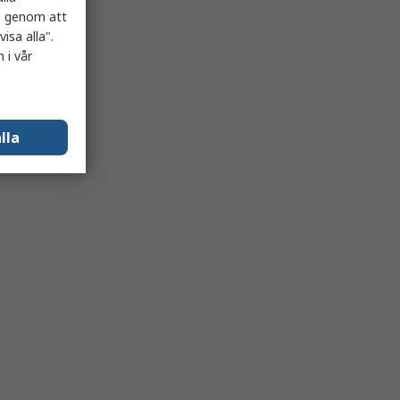
es genom att
isa alla".
 i vår
lla