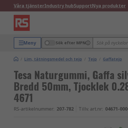
Våra tjänster
Industry hub
Support
Nya produkter
Meny
Sök efter MPN
/
Lim, tätningsmedel och tejp
/
Tejp
/
Gaffatejp
Tesa Naturgummi, Gaffa sil
Bredd 50mm, Tjocklek 0.2
4671
RS-artikelnummer
:
207-782
Tillv. art.nr
:
04671-000