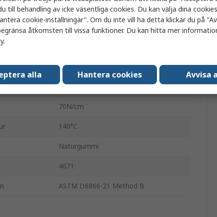
Neongul
u till behandling av icke väsentliga cookies. Du kan välja dina cooki
antera cookie-inställningar". Om du inte vill ha detta klickar du på "Avv
Gummi
egränsa åtkomsten till vissa funktioner. Du kan hitta mer information
cy
.
Akrylbelagd vävtejp
3.8N/cm
eptera alla
Hantera cookies
Avvisa a
9%
70N/cm
ur
140°C
Naturgummi
4671
en
ASTM D6866-21 Method B