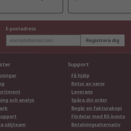
E-postadress
Registrera dig
ster
Support
sningar
Få hjälp
ng
Retur av varor
ortiment
Leverans
ning och analys
Spåra din order
ark
Begär en fakturakopi
Support
Fördelar med RS-konto
la säljteam
Betalningsalternativ