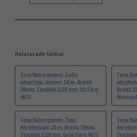
Relaterade länkar
Tesa Naturgummi, Gaffa
Tesa Na
silvertejp, Gummi, 50 m, Bredd
akrylbel
38mm, Tjocklek 0.28 mm, Vit Färg
Bredd 2
4671
Neongul
Tesa Naturgummi, Tejp,
Tesa Na
Akrylbelagd, 25 m, Bredd 19mm,
Akrylbel
Tjocklek 0.28 mm, Grön Färg 4671
Tjocklek