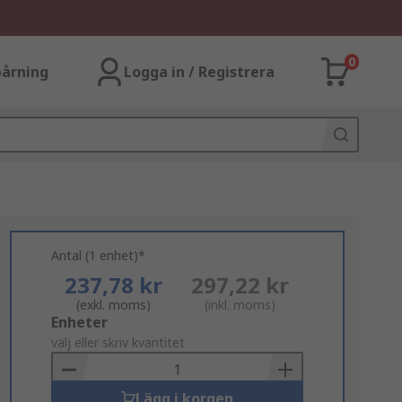
0
årning
Logga in / Registrera
Antal (1 enhet)*
237,78 kr
297,22 kr
(exkl. moms)
(inkl. moms)
Add
Enheter
to
välj eller skriv kvantitet
Basket
Lägg i korgen