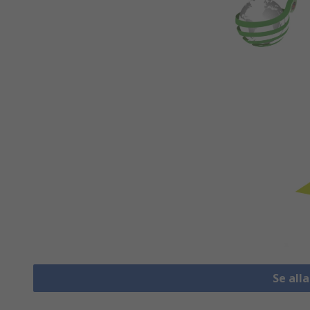
Se all