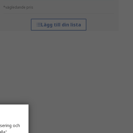
*vägledande pris
Lägg till din lista
isering och
lla"