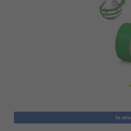
Se all