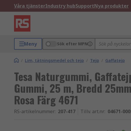
Våra tjänster
Industry hub
Support
Nya produkter
Meny
Sök efter MPN
/
Lim, tätningsmedel och tejp
/
Tejp
/
Gaffatejp
Tesa Naturgummi, Gaffatej
Gummi, 25 m, Bredd 25mm,
Rosa Färg 4671
RS-artikelnummer
:
207-417
Tillv. art.nr
:
04671-000