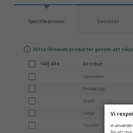
Specifikationer
Datablad
Hitta liknande produkter genom att välja e
Välj alla
Attribut
Varumärke
Produkttyp
Bredd
Vi respe
Längd
Tjocklek
Vi använder
för att vis