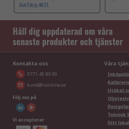
Gul Färg 4671
Håll dig uppdaterad om våra
senaste produkter och tjänster
Kontakta oss
Våra tjän
0771-45 89 00
Inköpslö
Kalibreri
kund@rsonline.se
Utökat s
Följ oss på
Oljetest
DesignSp
Teknisk 
Vi accepterar
Ditt loka