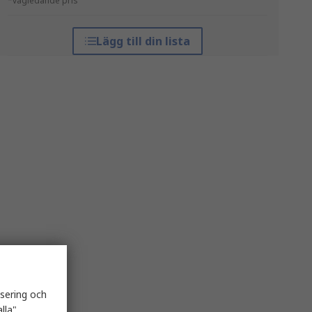
*vägledande pris
Lägg till din lista
isering och
lla"