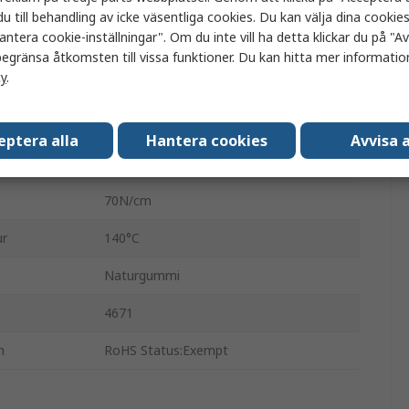
Rosa
u till behandling av icke väsentliga cookies. Du kan välja dina cooki
antera cookie-inställningar". Om du inte vill ha detta klickar du på "Avv
Gummi
egränsa åtkomsten till vissa funktioner. Du kan hitta mer information
cy
.
Akryl
3.8N/cm
eptera alla
Hantera cookies
Avvisa a
9%
70N/cm
ur
140°C
Naturgummi
4671
n
RoHS Status:Exempt