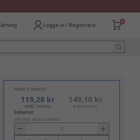
0
årning
Logga in / Registrera
Antal (1 enhet)*
119,28 kr
149,10 kr
(exkl. moms)
(inkl. moms)
Add
Enheter
to
välj eller skriv kvantitet
Basket