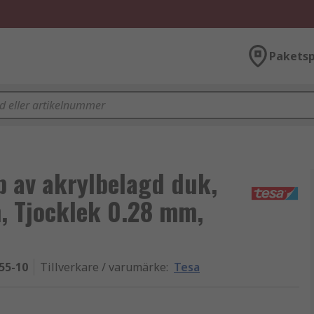
Paketsp
p av akrylbelagd duk,
 Tjocklek 0.28 mm,
55-10
Tillverkare / varumärke
:
Tesa