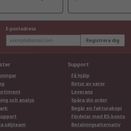
E-postadress
Registrera dig
ster
Support
sningar
Få hjälp
ng
Retur av varor
ortiment
Leverans
ning och analys
Spåra din order
ark
Begär en fakturakopi
Support
Fördelar med RS-konto
la säljteam
Betalningsalternativ