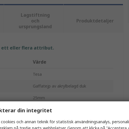
Lagstiftning
och
Produktdetaljer
ursprungsland
tt eller flera attribut.
Värde
Tesa
Gaffatejp av akrylbelagd duk
25mm
kterar din integritet
25m
0.28mm
 cookies och annan teknik för statistisk användningsanalys, personal
a reklam på tredje parts webbplatser. Genom att klicka på "Acceptera a