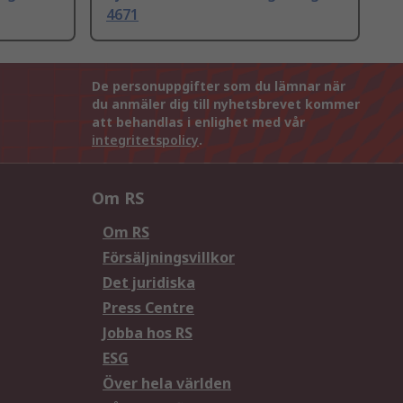
4671
De personuppgifter som du lämnar när
du anmäler dig till nyhetsbrevet kommer
att behandlas i enlighet med vår
integritetspolicy
.
Om RS
Om RS
Försäljningsvillkor
Det juridiska
Press Centre
Jobba hos RS
ESG
Över hela världen