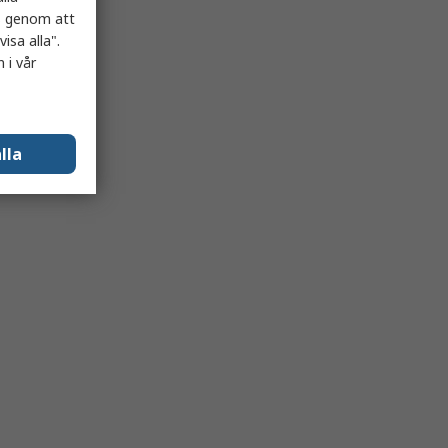
es genom att
isa alla".
 i vår
lla