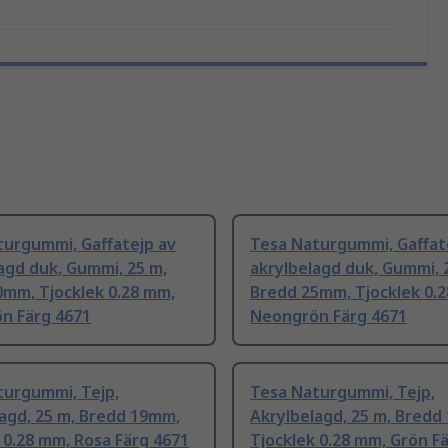
turgummi, Gaffatejp av
Tesa Naturgummi, Gaffat
agd duk, Gummi, 25 m,
akrylbelagd duk, Gummi, 
0mm, Tjocklek 0.28 mm,
Bredd 25mm, Tjocklek 0.
n Färg 4671
Neongrön Färg 4671
turgummi, Tejp,
Tesa Naturgummi, Tejp,
agd, 25 m, Bredd 19mm,
Akrylbelagd, 25 m, Bredd
 0.28 mm, Rosa Färg 4671
Tjocklek 0.28 mm, Grön F