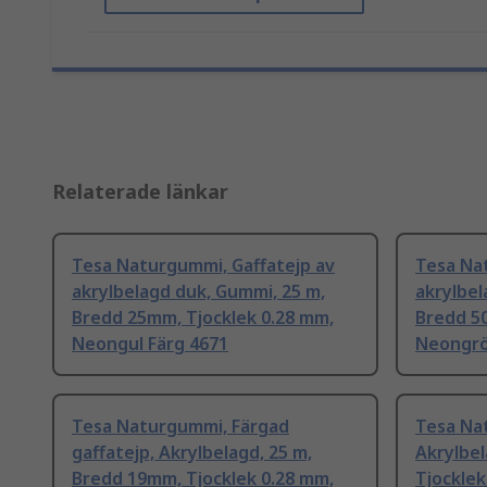
Relaterade länkar
Tesa Naturgummi, Gaffatejp av
Tesa Na
akrylbelagd duk, Gummi, 25 m,
akrylbel
Bredd 25mm, Tjocklek 0.28 mm,
Bredd 5
Neongul Färg 4671
Neongrö
Tesa Naturgummi, Färgad
Tesa Na
gaffatejp, Akrylbelagd, 25 m,
Akrylbel
Bredd 19mm, Tjocklek 0.28 mm,
Tjocklek