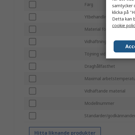
Färg
samtycker d
klicka på "H
Ytbehandling
Detta kan b
cookie poli
Material för baksida
Vidhäftningsstyrka
Acc
Töjning vid brott
Draghållfasthet
Maximal arbetstemperat
Vidhäftande material
Modellnummer
Standarder/godkännande
Hitta liknande produkter