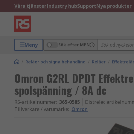
Våra tjänster
Industry hub
Support
Nya produkter
Meny
Sök efter MPN
/
Reläer och signalbehandling
/
Reläer
/
Effektrelä
Omron G2RL DPDT Effektrel
spolspänning / 8A dc
RS-artikelnummer
:
365-0585
Distrelec artikelnum
Tillverkare / varumärke
:
Omron