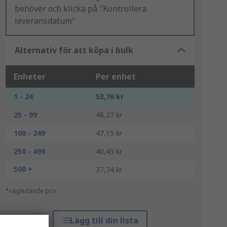
behöver och klicka på "Kontrollera
leveransdatum"
Alternativ för att köpa i bulk
Enheter
Per enhet
1 - 24
53,76 kr
25 - 99
48,27 kr
100 - 249
47,15 kr
250 - 499
40,43 kr
500 +
37,74 kr
*vägledande pris
Lägg till din lista