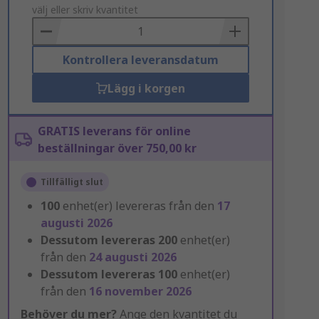
to
välj eller skriv kvantitet
Basket
Kontrollera leveransdatum
Lägg i korgen
GRATIS leverans för online
beställningar över 750,00 kr
Tillfälligt slut
100
enhet(er) levereras från den
17
augusti 2026
Dessutom levereras
200
enhet(er)
från den
24 augusti 2026
Dessutom levereras
100
enhet(er)
från den
16 november 2026
Behöver du mer?
Ange den kvantitet du