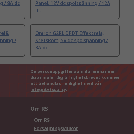
g / 8A dc
Panel, 12V dc spolspänning / 12A
dc
elä,
Omron G2RL DPDT Effektrelä,
nning /
Kretskort, 5V dc spolspänning /
8A dc
De personuppgifter som du lämnar när
du anmäler dig till nyhetsbrevet kommer
att behandlas i enlighet med vår
integritetspolicy
.
Om RS
Om RS
Försäljningsvillkor