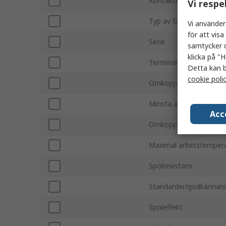
Kontaktkonfiguration
Vi respe
Typ av fäste
Vi använder
för att vis
Serie
samtycker d
klicka på "H
Terminaltyp
Detta kan b
cookie poli
Omkopplingsström
Minsta arbetsstempera
Acc
Omkoppling AC-spänni
Maximal arbetstemper
Spolresistans
Standarder/godkännan
Spoleffekt