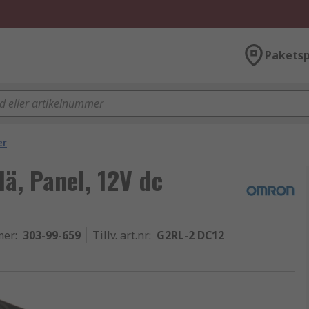
Paketsp
er
ä, Panel, 12V dc
mer
:
303-99-659
Tillv. art.nr
:
G2RL-2 DC12