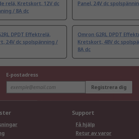
e relä, Kretskort, 12V dc
Panel, 24V dc spolspännin
ning / 8A dc
2RL DPDT Effektrelä,
Omron G2RL DPDT Effektr
t, 24V dc spolspänning /
Kretskort, 48V dc spolspä
8A dc
E-postadress
Registrera dig
ster
Support
sningar
Få hjälp
ng
Retur av varor