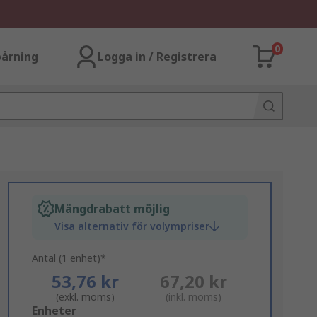
0
årning
Logga in / Registrera
Mängdrabatt möjlig
Visa alternativ för volympriser
Antal (1 enhet)*
53,76 kr
67,20 kr
(exkl. moms)
(inkl. moms)
Add
Enheter