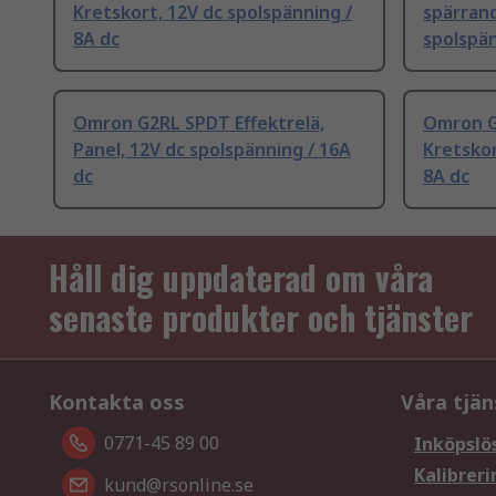
Kretskort, 12V dc spolspänning /
spärrand
8A dc
spolspän
Omron G2RL SPDT Effektrelä,
Omron G
Panel, 12V dc spolspänning / 16A
Kretskor
dc
8A dc
Håll dig uppdaterad om våra
senaste produkter och tjänster
Kontakta oss
Våra tjän
0771-45 89 00
Inköpslö
Kalibreri
kund@rsonline.se