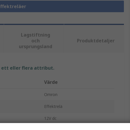
Effektreläer
Lagstiftning
och
Produktdetaljer
ursprungsland
tt eller flera attribut.
Värde
Omron
Effektrelä
12V dc