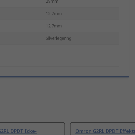
29mm
15.7mm
12.7mm
Silverlegering
2RL DPDT Icke-
Omron G2RL DPDT Effektr