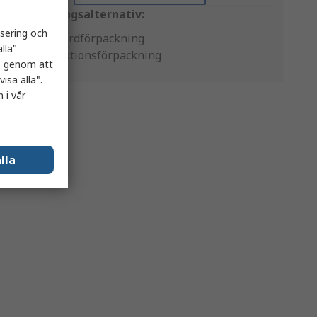
Förpackningsalternativ:
isering och
Standardförpackning
lla"
Produktionsförpackning
es genom att
isa alla".
 i vår
lla