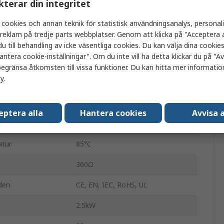
DPDT
kterar din integritet
Panel
 cookies och annan teknik för statistisk användningsanalys, personal
a reklam på tredje parts webbplatser. Genom att klicka på "Acceptera a
G2RL
u till behandling av icke väsentliga cookies. Du kan välja dina cooki
antera cookie-inställningar". Om du inte vill ha detta klickar du på "Avv
Genomgående hål
egränsa åtkomsten till vissa funktioner. Du kan hitta mer information
cy
.
8A
tur
-40°C
eptera alla
Hantera cookies
Avvisa a
ng
400V ac
atur
85°C
360Ω
den
CE, EN, IEC, RoHS, UL
2.5kW