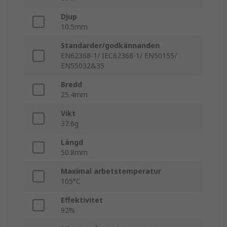
Djup
10.5mm
Standarder/godkännanden
EN62368-1/ IEC62368-1/ EN50155/
EN55032&35
Bredd
25.4mm
Vikt
37.6g
Längd
50.8mm
Maximal arbetstemperatur
105°C
Effektivitet
92%