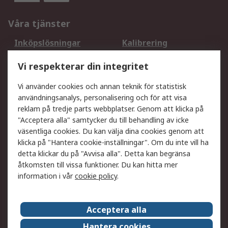
Våra tjänster
Inköpslösningar
Kalibrering
Utökat sortiment
Oljetestning och analys
Vi respekterar din integritet
DesignSpark
Teknisk Support
Ditt lokala säljteam
Exportlösningar
Vi använder cookies och annan teknik för statistisk
användningsanalys, personalisering och för att visa
reklam på tredje parts webbplatser. Genom att klicka på
Support
"Acceptera alla" samtycker du till behandling av icke
Få hjälp
Retur av varor
väsentliga cookies. Du kan välja dina cookies genom att
klicka på "Hantera cookie-inställningar". Om du inte vill ha
Leverans
Spåra din order
detta klickar du på "Avvisa alla". Detta kan begränsa
Begär en fakturakopi
Fördelar med RS-konto
åtkomsten till vissa funktioner. Du kan hitta mer
Betalningsalternativ
Okdo
information i vår
cookie policy
.
Om RS
Acceptera alla
Om RS
Försäljningsvillkor
Hantera cookies