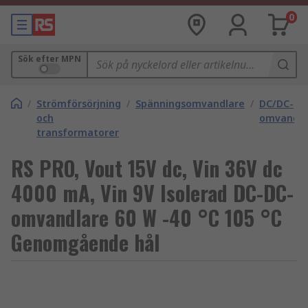
0
Sök efter MPN
/
Strömförsörjning
/
Spänningsomvandlare
/
DC/DC-
och
omvandla
transformatorer
RS PRO, Vout 15V dc, Vin 36V dc
4000 mA, Vin 9V Isolerad DC-DC-
omvandlare 60 W -40 °C 105 °C
Genomgående hål