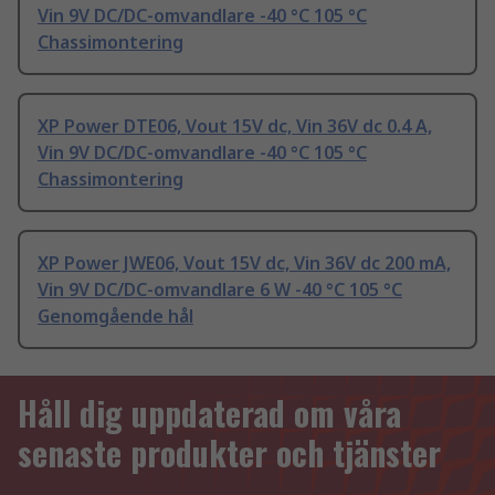
Vin 9V DC/DC-omvandlare -40 °C 105 °C
Chassimontering
XP Power DTE06, Vout 15V dc, Vin 36V dc 0.4 A,
Vin 9V DC/DC-omvandlare -40 °C 105 °C
Chassimontering
XP Power JWE06, Vout 15V dc, Vin 36V dc 200 mA,
Vin 9V DC/DC-omvandlare 6 W -40 °C 105 °C
Genomgående hål
Håll dig uppdaterad om våra
senaste produkter och tjänster