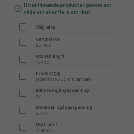
Hitta liknande produkter genom att
välja ett eller flera attribut.
Välj alla
Varumärke
RS PRO
Utspänning 1
15V dc
Produkttyp
Isolerad DC-DC-omvandlare
Minsta ingångsspänning
9V
Maximal ingångsspänning
36V dc
Utström 1
4000mA