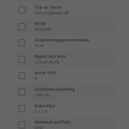
Typ av fäste
Genomgående hål
MTBF
205000h
Utspänningsjusterområde
10 %
Rippel och brus
125mV Pk-Pk
Antal stift
6
Isolationsspänning
1.6kV dc
Kapseltyp
2 x 1 in
Maximal uteffekt
60W