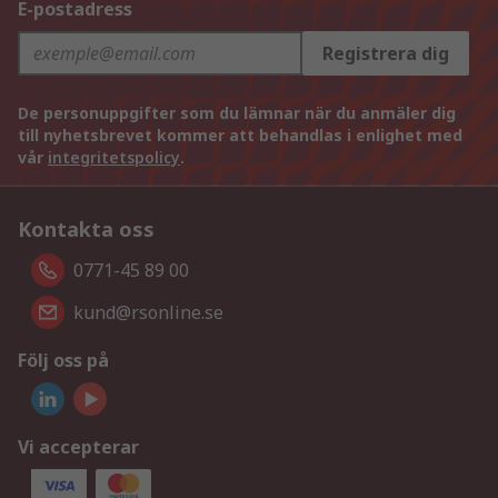
E-postadress
Registrera dig
De personuppgifter som du lämnar när du anmäler dig
till nyhetsbrevet kommer att behandlas i enlighet med
vår
integritetspolicy
.
Kontakta oss
0771-45 89 00
kund@rsonline.se
Följ oss på
Vi accepterar