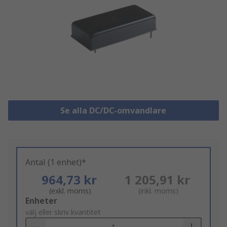
Se alla DC/DC-omvandlare
Antal (1 enhet)*
964,73 kr
1 205,91 kr
(exkl. moms)
(inkl. moms)
Add
Enheter
to
välj eller skriv kvantitet
Basket