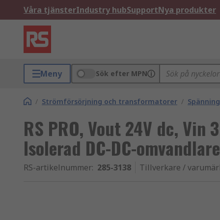
Våra tjänster
Industry hub
Support
Nya produkter
Meny
Sök efter MPN
/
Strömförsörjning och transformatorer
/
Spännin
RS PRO, Vout 24V dc, Vin 
Isolerad DC-DC-omvandlare
RS-artikelnummer
:
285-3138
Tillverkare / varumä