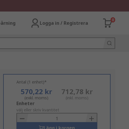
0
årning
Logga in / Registrera
Antal (1 enhet)*
570,22 kr
712,78 kr
(exkl. moms)
(inkl. moms)
Add
Enheter
to
välj eller skriv kvantitet
Basket
Lägg i korgen