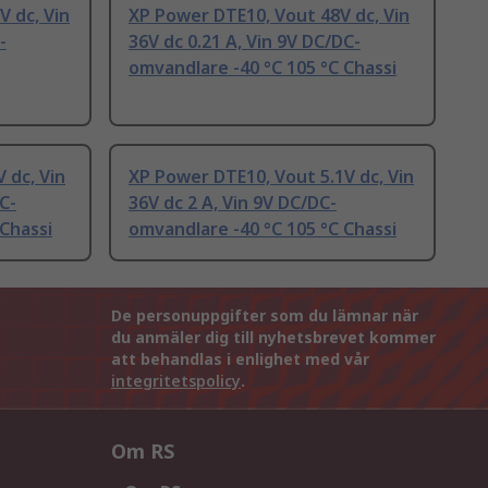
V dc, Vin
XP Power DTE10, Vout 48V dc, Vin
-
36V dc 0.21 A, Vin 9V DC/DC-
omvandlare -40 °C 105 °C Chassi
 dc, Vin
XP Power DTE10, Vout 5.1V dc, Vin
C-
36V dc 2 A, Vin 9V DC/DC-
 Chassi
omvandlare -40 °C 105 °C Chassi
De personuppgifter som du lämnar när
du anmäler dig till nyhetsbrevet kommer
att behandlas i enlighet med vår
integritetspolicy
.
Om RS