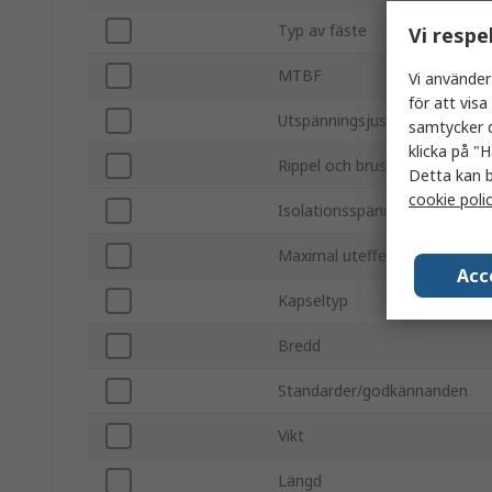
Typ av fäste
Vi respe
MTBF
Vi använder
för att vis
Utspänningsjusterområde
samtycker d
klicka på "H
Rippel och brus
Detta kan b
cookie poli
Isolationsspänning
Maximal uteffekt
Acc
Kapseltyp
Bredd
Standarder/godkännanden
Vikt
Längd