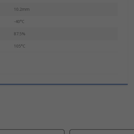
10.2mm
-40°C
87.5%
105°C