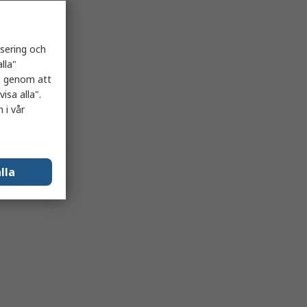
isering och
lla"
es genom att
isa alla".
 i vår
lla