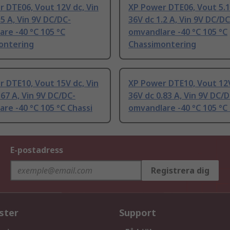
 DTE06, Vout 12V dc, Vin
XP Power DTE06, Vout 5.1
.5 A, Vin 9V DC/DC-
36V dc 1.2 A, Vin 9V DC/DC
re -40 °C 105 °C
omvandlare -40 °C 105 °C
ontering
Chassimontering
 DTE10, Vout 15V dc, Vin
XP Power DTE10, Vout 12V
.67 A, Vin 9V DC/DC-
36V dc 0.83 A, Vin 9V DC/D
re -40 °C 105 °C Chassi
omvandlare -40 °C 105 °C
E-postadress
Registrera dig
ster
Support