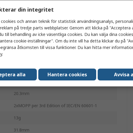
Yta
kterar din integritet
1192000h
 cookies och annan teknik för statistisk användningsanalys, personal
a reklam på tredje parts webbplatser. Genom att klicka på "Acceptera a
1 %
u till behandling av icke väsentliga cookies. Du kan välja dina cooki
antera cookie-inställningar". Om du inte vill ha detta klickar du på "Avv
50mV
egränsa åtkomsten till vissa funktioner. Du kan hitta mer information
cy
.
5kV dc
11W
eptera alla
Hantera cookies
Avvisa a
DIP-24
20.3mm
2xMOPP per 3rd Edition of IEC/EN 60601-1
13g
31.8mm