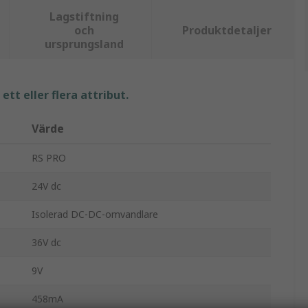
Lagstiftning
och
Produktdetaljer
ursprungsland
tt eller flera attribut.
Värde
RS PRO
24V dc
Isolerad DC-DC-omvandlare
36V dc
9V
458mA