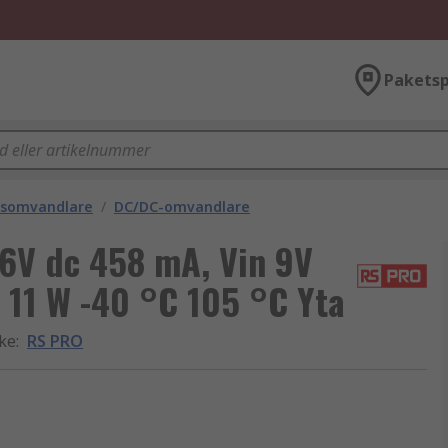
Paketsp
gsomvandlare
/
DC/DC-omvandlare
36V dc 458 mA, Vin 9V
 11 W -40 °C 105 °C Yta
rke
:
RS PRO