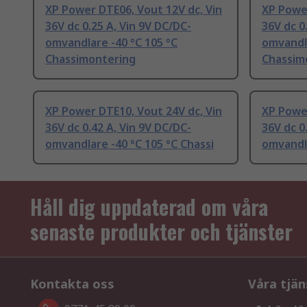
XP Power DTE06, Vout 12V dc, Vin
XP Power
36V dc 0.25 A, Vin 9V DC/DC-
36V dc 0
omvandlare -40 °C 105 °C
omvandla
Chassimontering
Chassim
XP Power DTE10, Vout 24V dc, Vin
XP Power
36V dc 0.42 A, Vin 9V DC/DC-
36V dc 0
omvandlare -40 °C 105 °C Chassi
omvandla
Håll dig uppdaterad om våra
senaste produkter och tjänster
Kontakta oss
Våra tjän