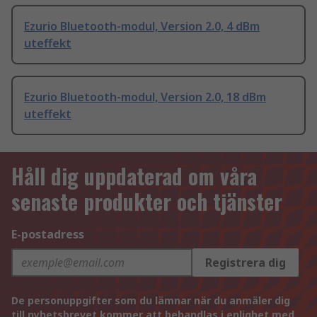
Ezurio Bluetooth-modul, Version 2.0, 4 dBm
uteffekt
Ezurio Bluetooth-modul, Version 2.0, 18 dBm
uteffekt
Håll dig uppdaterad om våra
senaste produkter och tjänster
E-postadress
Registrera dig
De personuppgifter som du lämnar när du anmäler dig
till nyhetsbrevet kommer att behandlas i enlighet med