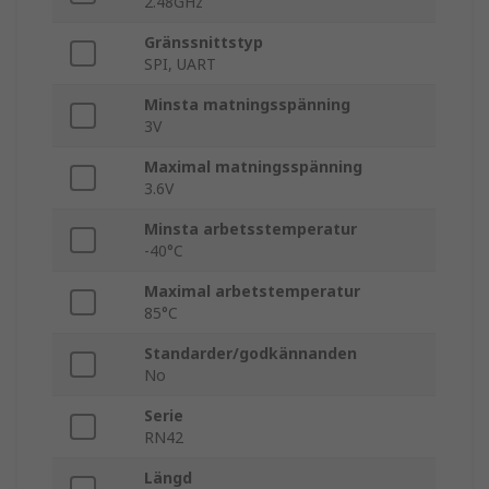
2.48GHz
Gränssnittstyp
SPI, UART
Minsta matningsspänning
3V
Maximal matningsspänning
3.6V
Minsta arbetsstemperatur
-40°C
Maximal arbetstemperatur
85°C
Standarder/godkännanden
No
Serie
RN42
Längd