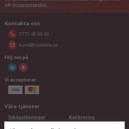
vår
integritetspolicy
.
Kontakta oss
0771-45 89 00
kund@rsonline.se
Följ oss på
Vi accepterar
Våra tjänster
Inköpslösningar
Kalibrering
Utökat sortiment
Oljetestning och analys