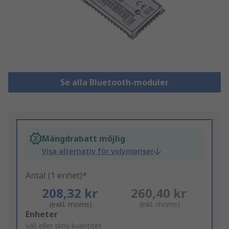
Se alla Bluetooth-moduler
Mängdrabatt möjlig
Visa alternativ för volympriser
Antal (1 enhet)*
208,32 kr
260,40 kr
(exkl. moms)
(inkl. moms)
Add
Enheter
to
välj eller skriv kvantitet