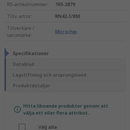
RS-artikelnummer
:
765-2879
Tillv. art.nr
:
RN42-I/RM
Tillverkare /
Microchip
varumärke
:
Specifikationer
Datablad
Lagstiftning och ursprungsland
Produktdetaljer
Hitta liknande produkter genom att
välja ett eller flera attribut.
Välj alla