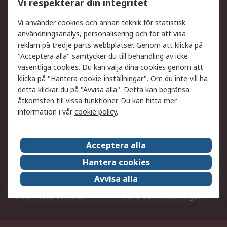
Vi respekterar din integritet
DesignSpark
Teknisk Support
Ditt lokala säljteam
Exportlösningar
Vi använder cookies och annan teknik för statistisk
användningsanalys, personalisering och för att visa
reklam på tredje parts webbplatser. Genom att klicka på
Support
"Acceptera alla" samtycker du till behandling av icke
Få hjälp
Retur av varor
väsentliga cookies. Du kan välja dina cookies genom att
klicka på "Hantera cookie-inställningar". Om du inte vill ha
Leverans
Spåra din order
detta klickar du på "Avvisa alla". Detta kan begränsa
Begär en fakturakopi
Fördelar med RS-konto
åtkomsten till vissa funktioner. Du kan hitta mer
Betalningsalternativ
Okdo
information i vår
cookie policy
.
Om RS
Acceptera alla
Om RS
Försäljningsvillkor
Hantera cookies
Det juridiska
Press Centre
Avvisa alla
Jobba hos RS
ESG
Över hela världen
Våra certificeringar