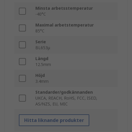
Minsta arbetsstemperatur
-40°C
Maximal arbetstemperatur
85°C
Serie
BL653μ
Längd
12.5mm
Höjd
3.4mm
Standarder/godkännanden
UKCA, REACH, RoHS, FCC, ISED,
AS/NZS, EU, MIC
Hitta liknande produkter