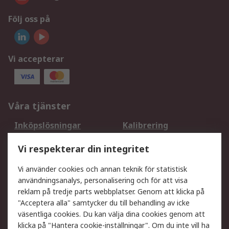
Följ oss på
Vi accepterar
Våra tjänster
Inköpslösningar
Kalibrering
Utökat sortiment
Oljetestning och analys
Vi respekterar din integritet
DesignSpark
Teknisk Support
Ditt lokala säljteam
Exportlösningar
Vi använder cookies och annan teknik för statistisk
användningsanalys, personalisering och för att visa
reklam på tredje parts webbplatser. Genom att klicka på
Support
"Acceptera alla" samtycker du till behandling av icke
Få hjälp
Retur av varor
väsentliga cookies. Du kan välja dina cookies genom att
klicka på "Hantera cookie-inställningar". Om du inte vill ha
Leverans
Spåra din order