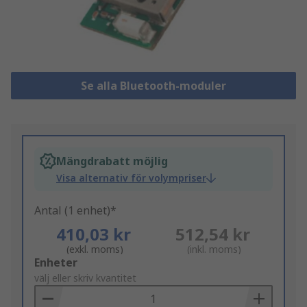
Se alla Bluetooth-moduler
Mängdrabatt möjlig
Visa alternativ för volympriser
Antal (1 enhet)*
410,03 kr
512,54 kr
(exkl. moms)
(inkl. moms)
Add
Enheter
to
välj eller skriv kvantitet
Basket