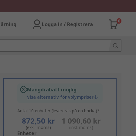
0
årning
Logga in / Registrera
Mängdrabatt möjlig
Visa alternativ för volympriser
Antal 10 enheter (levereras på en bricka)*
872,50 kr
1 090,60 kr
(exkl. moms)
(inkl. moms)
Add
Enheter