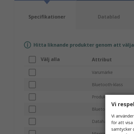
Specifikationer
Datablad
Hitta liknande produkter genom att välja e
Välj alla
Attribut
Varumärke
Bluetooth-klass
Produkttyp
Vi respe
Bluetooth-version
Vi använder
Datahastighet
för att vis
samtycker d
Maximal uteffekt