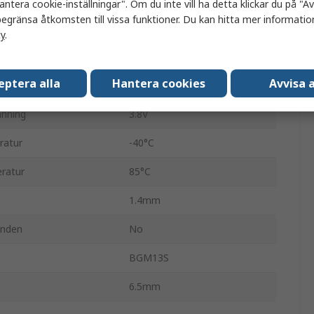
antera cookie-inställningar". Om du inte vill ha detta klickar du på "Avv
egränsa åtkomsten till vissa funktioner. Du kan hitta mer information
-102.1dBm
cy
.
2.4GHz
eptera alla
Hantera cookies
Avvisa a
ning
1.8V
nning
3.8V
ratur
-40°C
ratur
85°C
1.4mm
anden
No
BGM13S
6.5mm