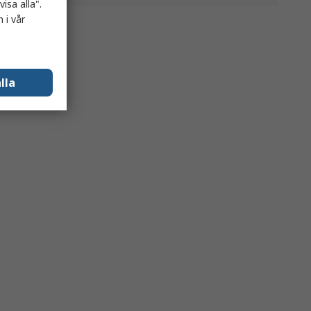
isa alla".
 i vår
lla