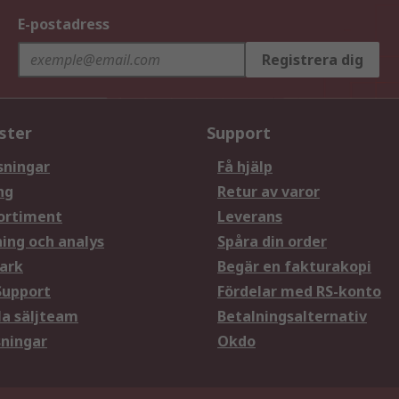
E-postadress
Registrera dig
ster
Support
sningar
Få hjälp
ng
Retur av varor
ortiment
Leverans
ning och analys
Spåra din order
ark
Begär en fakturakopi
Support
Fördelar med RS-konto
la säljteam
Betalningsalternativ
sningar
Okdo