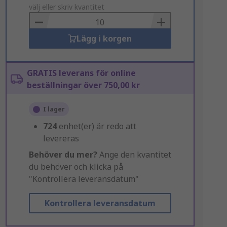
to
välj eller skriv kvantitet
Basket
Lägg i korgen
GRATIS leverans för online
beställningar över 750,00 kr
I lager
724
enhet(er) är redo att
levereras
Behöver du mer?
Ange den kvantitet
du behöver och klicka på
"Kontrollera leveransdatum"
Kontrollera leveransdatum