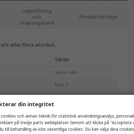
Lagstiftning
och
Produktdetaljer
ursprungsland
tt eller flera attribut.
Värde
Silicon Labs
klass 3
Bluetooth-modul
kterar din integritet
5.0
 cookies och annan teknik för statistisk användningsanalys, personal
2Mbps
a reklam på tredje parts webbplatser. Genom att klicka på "Acceptera a
u till behandling av icke väsentliga cookies. Du kan välja dina cooki
8dBm