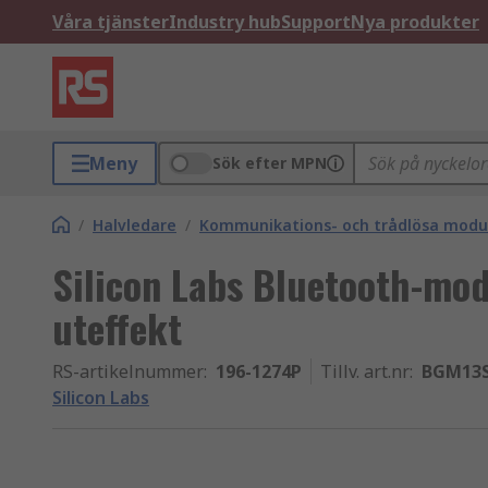
Våra tjänster
Industry hub
Support
Nya produkter
Meny
Sök efter MPN
/
Halvledare
/
Kommunikations- och trådlösa modu
Silicon Labs Bluetooth-mod
uteffekt
RS-artikelnummer
:
196-1274P
Tillv. art.nr
:
BGM13S
Silicon Labs