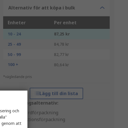
Alternativ för att köpa i bulk
Enheter
Per enhet
10 - 24
87,25 kr
25 - 49
84,78 kr
50 - 99
82,77 kr
100 +
80,64 kr
*vägledande pris
Lägg till din lista
Förpackningsalternativ:
isering och
Standardförpackning
lla"
Produktionsförpackning
es genom att