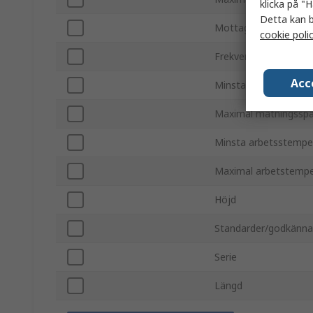
klicka på "H
Detta kan b
Mottagarkänslighet
cookie poli
Frekvens
Acc
Minsta matningsspän
Maximal matningsspä
Minsta arbetsstempe
Maximal arbetstempe
Höjd
Standarder/godkänn
Serie
Längd