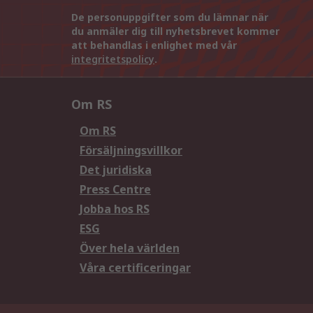
De personuppgifter som du lämnar när
du anmäler dig till nyhetsbrevet kommer
att behandlas i enlighet med vår
integritetspolicy
.
Om RS
Om RS
Försäljningsvillkor
Det juridiska
Press Centre
Jobba hos RS
ESG
Över hela världen
Våra certificeringar