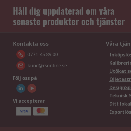
Håll dig uppdaterad om våra
senaste produkter och tjänster
Kontakta oss
Våra tjän
0771-45 89 00
Inköpslö
Kalibreri
kund@rsonline.se
Utökat s
Följ oss på
Oljetest
DesignSp
Teknisk 
Vi accepterar
Ditt loka
Exportlö