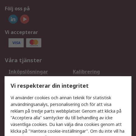
Följ oss på
Vi accepterar
Våra tjänster
Inköpslösningar
Kalibrering
Utökat sortiment
Oljetestning och analys
Vi respekterar din integritet
DesignSpark
Teknisk Support
Ditt lokala säljteam
Exportlösningar
Vi använder cookies och annan teknik för statistisk
användningsanalys, personalisering och för att visa
reklam på tredje parts webbplatser. Genom att klicka på
Support
"Acceptera alla" samtycker du till behandling av icke
Få hjälp
Retur av varor
väsentliga cookies. Du kan välja dina cookies genom att
klicka på "Hantera cookie-inställningar". Om du inte vill ha
Leverans
Spåra din order