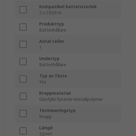
Kompatibel batteristorlek
2 x CR2016
Produkttyp
Batterihållare
Antal celler
1
Undertyp
Batterihållare
Typ av fäste
Yta
Kroppmaterial
Glasfylld flytande kristallpolymer
Termineringstyp
Knapp
Längd
32mm