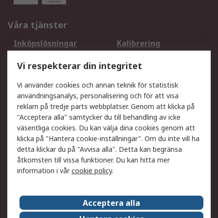
Våra tjänster
Inköpslösningar
Kalibrering
Utökat sortiment
Oljetestning och analys
Vi respekterar din integritet
DesignSpark
Teknisk Support
Ditt lokala säljteam
Exportlösningar
Vi använder cookies och annan teknik för statistisk
användningsanalys, personalisering och för att visa
reklam på tredje parts webbplatser. Genom att klicka på
Support
"Acceptera alla" samtycker du till behandling av icke
Få hjälp
Retur av varor
väsentliga cookies. Du kan välja dina cookies genom att
klicka på "Hantera cookie-inställningar". Om du inte vill ha
Leverans
Spåra din order
detta klickar du på "Avvisa alla". Detta kan begränsa
Begär en fakturakopi
Fördelar med RS-konto
åtkomsten till vissa funktioner. Du kan hitta mer
Betalningsalternativ
Okdo
information i vår
cookie policy
.
Om RS
Acceptera alla
Om RS
Försäljningsvillkor