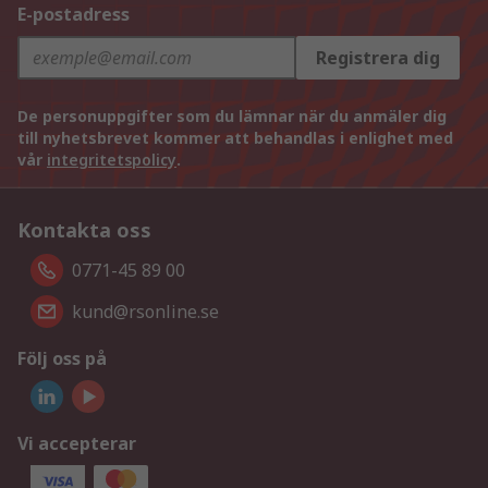
E-postadress
Registrera dig
De personuppgifter som du lämnar när du anmäler dig
till nyhetsbrevet kommer att behandlas i enlighet med
vår
integritetspolicy
.
Kontakta oss
0771-45 89 00
kund@rsonline.se
Följ oss på
Vi accepterar