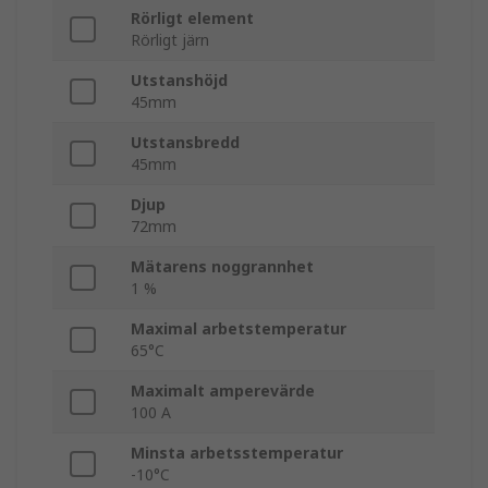
Rörligt element
Rörligt järn
Utstanshöjd
45mm
Utstansbredd
45mm
Djup
72mm
Mätarens noggrannhet
1 %
Maximal arbetstemperatur
65°C
Maximalt amperevärde
100 A
Minsta arbetsstemperatur
-10°C