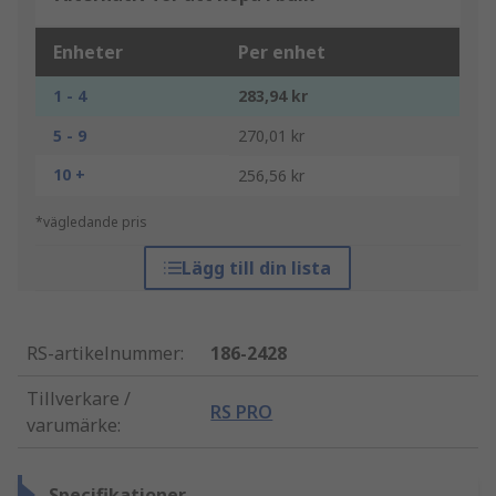
Enheter
Per enhet
1 - 4
283,94 kr
5 - 9
270,01 kr
10 +
256,56 kr
*vägledande pris
Lägg till din lista
RS-artikelnummer
:
186-2428
Tillverkare /
RS PRO
varumärke
:
Specifikationer