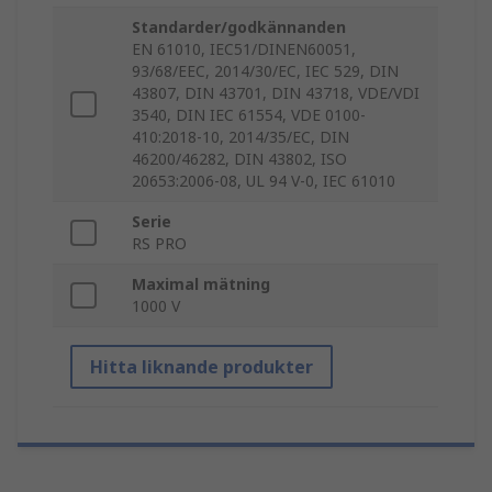
Standarder/godkännanden
EN 61010, IEC51/DINEN60051,
93/68/EEC, 2014/30/EC, IEC 529, DIN
43807, DIN 43701, DIN 43718, VDE/VDI
3540, DIN IEC 61554, VDE 0100-
410:2018-10, 2014/35/EC, DIN
46200/46282, DIN 43802, ISO
20653:2006-08, UL 94 V-0, IEC 61010
Serie
RS PRO
Maximal mätning
1000 V
Hitta liknande produkter