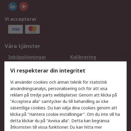
Vi accepterar
Våra tjänster
Inköpslösningar
Kalibrering
Utökat sortiment
Oljetestning och analys
Vi respekterar din integritet
DesignSpark
Teknisk Support
Ditt lokala säljteam
Exportlösningar
Vi använder cookies och annan teknik för statistisk
användningsanalys, personalisering och för att visa
reklam på tredje parts webbplatser. Genom att klicka på
Support
"Acceptera alla" samtycker du till behandling av icke
Få hjälp
Retur av varor
väsentliga cookies. Du kan välja dina cookies genom att
klicka på "Hantera cookie-inställningar". Om du inte vill ha
Leverans
Spåra din order
detta klickar du på "Avvisa alla". Detta kan begränsa
Begär en fakturakopi
Fördelar med RS-konto
åtkomsten till vissa funktioner. Du kan hitta mer