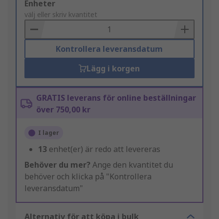
Add
Enheter
to
välj eller skriv kvantitet
Basket
Kontrollera leveransdatum
Lägg i korgen
GRATIS leverans för online beställningar
över 750,00 kr
I lager
13
enhet(er) är redo att levereras
Behöver du mer?
Ange den kvantitet du
behöver och klicka på "Kontrollera
leveransdatum"
Alternativ för att köpa i bulk