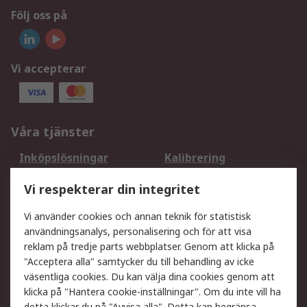
Följ oss på
Vi accepterar
Våra tjänster
Inköpslösningar
Kalibrering
Utökat sortiment
Oljetestning och analys
Vi respekterar din integritet
DesignSpark
Teknisk Support
Ditt lokala säljteam
Exportlösningar
Vi använder cookies och annan teknik för statistisk
användningsanalys, personalisering och för att visa
reklam på tredje parts webbplatser. Genom att klicka på
Support
"Acceptera alla" samtycker du till behandling av icke
Få hjälp
Retur av varor
väsentliga cookies. Du kan välja dina cookies genom att
klicka på "Hantera cookie-inställningar". Om du inte vill ha
Leverans
Spåra din order
detta klickar du på "Avvisa alla". Detta kan begränsa