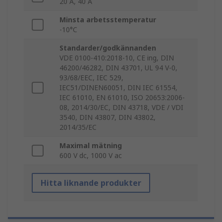
20 A, 40 A
Minsta arbetsstemperatur
-10°C
Standarder/godkännanden
VDE 0100-410:2018-10, CE ing, DIN
46200/46282, DIN 43701, UL 94 V-0,
93/68/EEC, IEC 529,
IEC51/DINEN60051, DIN IEC 61554,
IEC 61010, EN 61010, ISO 20653:2006-
08, 2014/30/EC, DIN 43718, VDE / VDI
3540, DIN 43807, DIN 43802,
2014/35/EC
Maximal mätning
600 V dc, 1000 V ac
Hitta liknande produkter