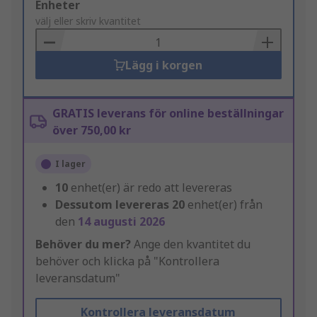
Add
Enheter
to
välj eller skriv kvantitet
Basket
Lägg i korgen
GRATIS leverans för online beställningar
över 750,00 kr
I lager
10
enhet(er) är redo att levereras
Dessutom levereras
20
enhet(er) från
den
14 augusti 2026
Behöver du mer?
Ange den kvantitet du
behöver och klicka på "Kontrollera
leveransdatum"
Kontrollera leveransdatum