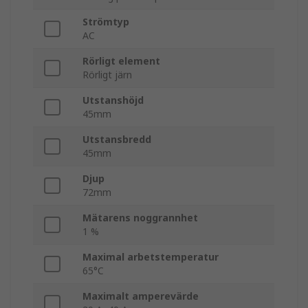
Strömtyp
AC
Rörligt element
Rörligt järn
Utstanshöjd
45mm
Utstansbredd
45mm
Djup
72mm
Mätarens noggrannhet
1 %
Maximal arbetstemperatur
65°C
Maximalt amperevärde