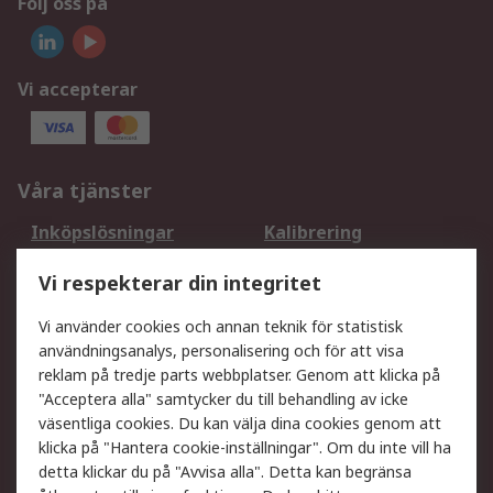
Följ oss på
Vi accepterar
Våra tjänster
Inköpslösningar
Kalibrering
Utökat sortiment
Oljetestning och analys
Vi respekterar din integritet
DesignSpark
Teknisk Support
Ditt lokala säljteam
Exportlösningar
Vi använder cookies och annan teknik för statistisk
användningsanalys, personalisering och för att visa
reklam på tredje parts webbplatser. Genom att klicka på
Support
"Acceptera alla" samtycker du till behandling av icke
Få hjälp
Retur av varor
väsentliga cookies. Du kan välja dina cookies genom att
klicka på "Hantera cookie-inställningar". Om du inte vill ha
Leverans
Spåra din order
detta klickar du på "Avvisa alla". Detta kan begränsa
Begär en fakturakopi
Fördelar med RS-konto