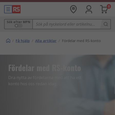
0
Sök efter MPN
/
Få hjälp
/
Alla artiklar
/
Fördelar med RS-konto
Fördelar med RS-konto
Dra nytta av fördelarna med att ha ett 
konto hos oss redan idag.