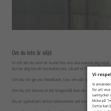
Om du inte är nöjd
Vi vill att du som är kund hos oss ska känna dig nöjd 
du tar dig tid att kontakta oss, så att vi får möjlighet 
Vi respe
Om du vill ge oss feedback, t.ex. om vår webbplats, fyl
Vi använder
för att vis
Om du vill lämna in ett klagomål kan du göra det
här
.
samtycker d
klicka på "H
Du är självklart alltid välkommen att kontakta oss via
Detta kan b