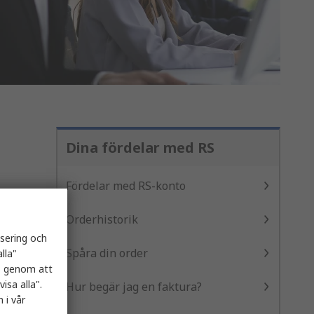
Dina fördelar med RS
Fördelar med RS-konto
Orderhistorik
isering och
Spåra din order
lla"
es genom att
isa alla".
Hur begär jag en faktura?
 i vår