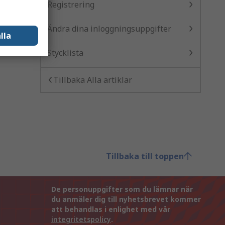
Registrering
Ändra dina inloggningsuppgifter
lla
Stycklista
Tillbaka Alla artiklar
Tillbaka till toppen
De personuppgifter som du lämnar när
du anmäler dig till nyhetsbrevet kommer
att behandlas i enlighet med vår
integritetspolicy
.