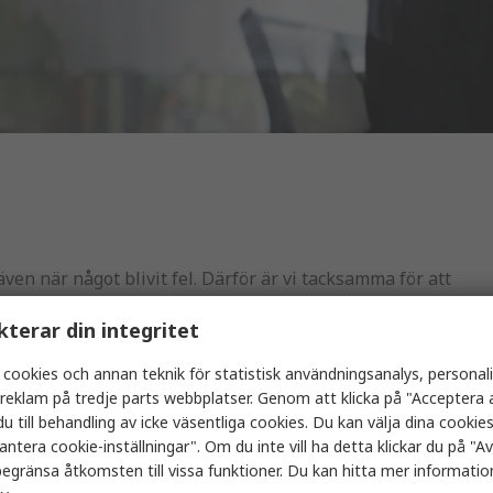
även när något blivit fel. Därför är vi tacksamma för att
att utveckla och förbättra oss.
kterar din integritet
l i
detta formulär
.
 cookies och annan teknik för statistisk användningsanalys, personal
a reklam på tredje parts webbplatser. Genom att klicka på "Acceptera a
u till behandling av icke väsentliga cookies. Du kan välja dina cooki
antera cookie-inställningar". Om du inte vill ha detta klickar du på "Avv
 e-post eller telefon.
egränsa åtkomsten till vissa funktioner. Du kan hitta mer information