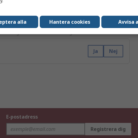
cy
.
eptera alla
Hantera cookies
Avvisa a
n bekräftelse inom 1 arbetsdag. Du kommer sedan att bli
itt klagomål inom 5 arbetsdagar.
Ja
Nej
E-postadress
Registrera dig