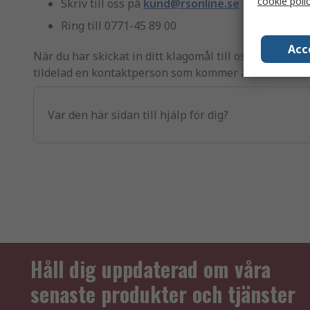
cookie poli
Skriv till oss på
kund@rsonline.se
Ring till 0771-45 89 00
Acc
När du har skickat in ditt klagomål till oss får du e
tildelad en kontaktperson som kommer att behandla d
Var den här sidan till hjälp för dig?
Håll dig uppdaterad om våra
senaste produkter och tjänster