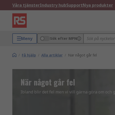
Våra tjänster
Industry hub
Support
Nya produkter
Meny
Sök efter MPN
/
Få hjälp
/
Alla artiklar
/
När något går fel
När något går fel
Ibland blir det fel men vi vill gärna göra om och g