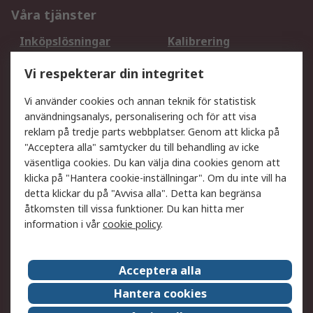
Våra tjänster
Inköpslösningar
Kalibrering
Utökat sortiment
Oljetestning och analys
Vi respekterar din integritet
DesignSpark
Teknisk Support
Ditt lokala säljteam
Exportlösningar
Vi använder cookies och annan teknik för statistisk
användningsanalys, personalisering och för att visa
reklam på tredje parts webbplatser. Genom att klicka på
Support
"Acceptera alla" samtycker du till behandling av icke
Få hjälp
Retur av varor
väsentliga cookies. Du kan välja dina cookies genom att
klicka på "Hantera cookie-inställningar". Om du inte vill ha
Leverans
Spåra din order
detta klickar du på "Avvisa alla". Detta kan begränsa
Begär en fakturakopi
Fördelar med RS-konto
åtkomsten till vissa funktioner. Du kan hitta mer
Betalningsalternativ
Okdo
information i vår
cookie policy
.
Om RS
Acceptera alla
Om RS
Försäljningsvillkor
Hantera cookies
Det juridiska
Press Centre