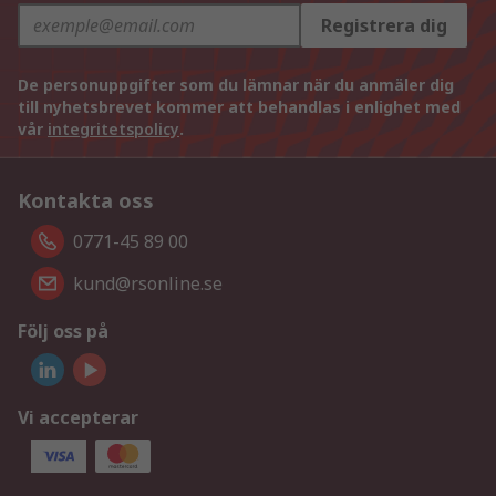
Registrera dig
De personuppgifter som du lämnar när du anmäler dig
till nyhetsbrevet kommer att behandlas i enlighet med
vår
integritetspolicy
.
Kontakta oss
0771-45 89 00
kund@rsonline.se
Följ oss på
Vi accepterar