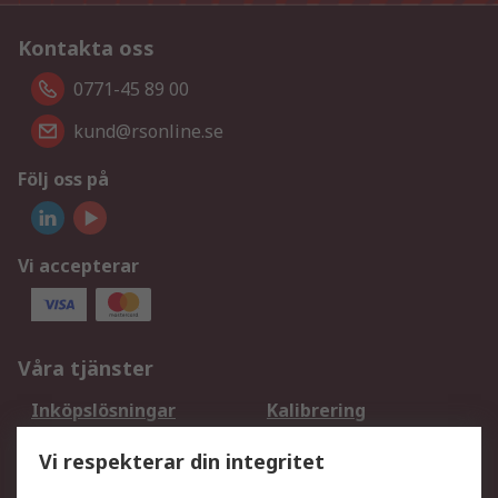
Kontakta oss
0771-45 89 00
kund@rsonline.se
Följ oss på
Vi accepterar
Våra tjänster
Inköpslösningar
Kalibrering
Utökat sortiment
Oljetestning och analys
Vi respekterar din integritet
DesignSpark
Teknisk Support