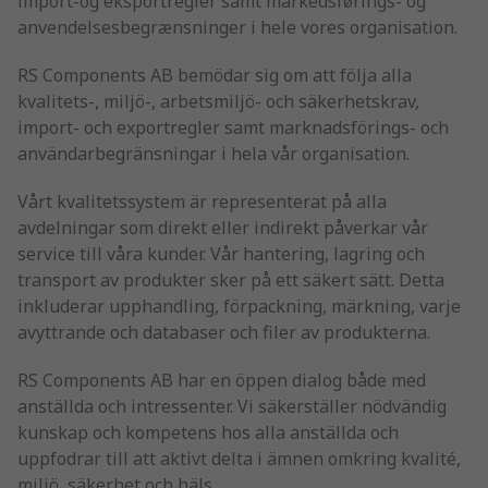
import-og eksportregler samt markedsførings- og
anvendelsesbegrænsninger i hele vores organisation.
RS Components AB bemödar sig om att följa alla
kvalitets-, miljö-, arbetsmiljö- och säkerhetskrav,
import- och exportregler samt marknadsförings- och
användarbegränsningar i hela vår organisation.
Vårt kvalitetssystem är representerat på alla
avdelningar som direkt eller indirekt påverkar vår
service till våra kunder. Vår hantering, lagring och
transport av produkter sker på ett säkert sätt. Detta
inkluderar upphandling, förpackning, märkning, varje
avyttrande och databaser och filer av produkterna.
RS Components AB har en öppen dialog både med
anställda och intressenter. Vi säkerställer nödvändig
kunskap och kompetens hos alla anställda och
uppfodrar till att aktivt delta i ämnen omkring kvalité,
miljö, säkerhet och häls