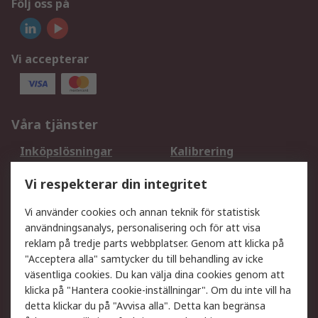
Följ oss på
Vi accepterar
Våra tjänster
Inköpslösningar
Kalibrering
Utökat sortiment
Oljetestning och analys
Vi respekterar din integritet
DesignSpark
Teknisk Support
Ditt lokala säljteam
Exportlösningar
Vi använder cookies och annan teknik för statistisk
användningsanalys, personalisering och för att visa
reklam på tredje parts webbplatser. Genom att klicka på
Support
"Acceptera alla" samtycker du till behandling av icke
Få hjälp
Retur av varor
väsentliga cookies. Du kan välja dina cookies genom att
klicka på "Hantera cookie-inställningar". Om du inte vill ha
Leverans
Spåra din order
detta klickar du på "Avvisa alla". Detta kan begränsa
Begär en fakturakopi
Fördelar med RS-konto