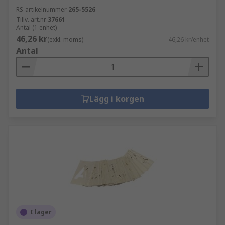
RS-artikelnummer
265-5526
Tillv. art.nr
37661
Antal (1 enhet)
46,26 kr
(exkl. moms)
46,26 kr/enhet
Antal
Lägg i korgen
I lager