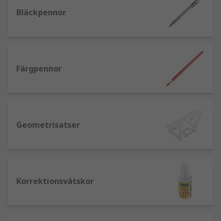
finns tillgängliga?
Bläckpennor
Vi erbjuder många olika produktlinjer för rit-,
design- och skrivtillbehör, tillsammans med ett
brett utbud av förbrukningsvaror. Dessa
inkluderar:Specialpennor och pennsetMarkörer
Färgpennor
och
överstrykningspennoKorrekturvätskajusterbara
ritbordGeometrisetBlyertspennorSchabloner och
sprayer
Geometrisatser
Vad skulle du använda olika typer av skriv-
och ritpennset till?
China Markers
kallas även för fettpennor,
Korrektionsvätskor
vaxpennor eller china graphs. De är en
specialiserad typ av markör som används för att
lägga till anteckningar eller designelement på