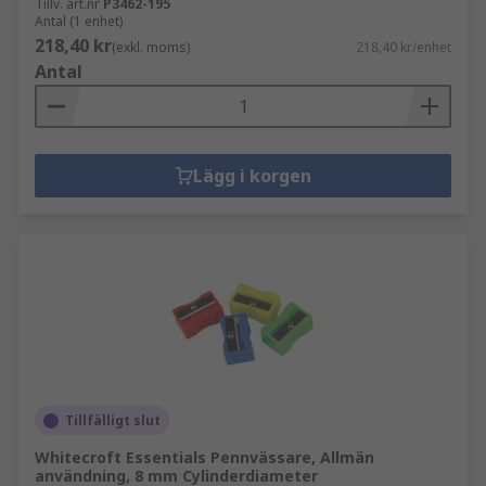
Tillv. art.nr
P3462-195
Antal (1 enhet)
218,40 kr
(exkl. moms)
218,40 kr/enhet
Antal
Lägg i korgen
Tillfälligt slut
Whitecroft Essentials Pennvässare, Allmän
användning, 8 mm Cylinderdiameter