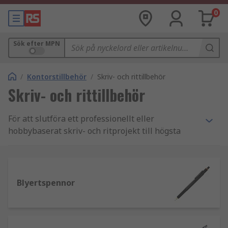
0
Sök efter MPN
/
Kontorstillbehör
/
Skriv- och rittillbehör
Skriv- och rittillbehör
För att slutföra ett professionellt eller
hobbybaserat skriv- och ritprojekt till högsta
möjliga standard måste du alltid se till att du
använder rätt verktyg för jobbet. I vårt sortiment
hittar du allt du behöver, från pennor och
blyertspennor för allmänt bruk till specialiserade
Blyertspennor
china graphs.
Vilka typer av skriv- och ritinstrument