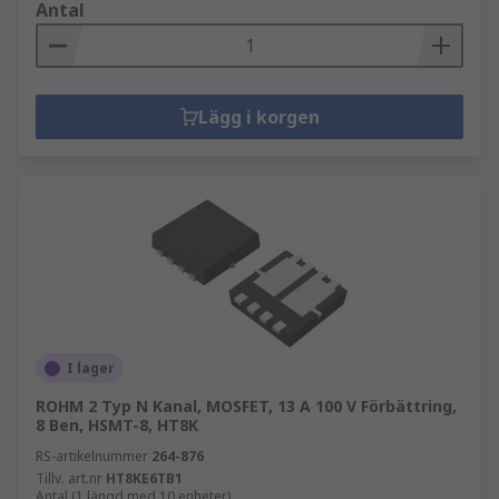
Antal
Lägg i korgen
I lager
ROHM 2 Typ N Kanal, MOSFET, 13 A 100 V Förbättring,
8 Ben, HSMT-8, HT8K
RS-artikelnummer
264-876
Tillv. art.nr
HT8KE6TB1
Antal (1 längd med 10 enheter)