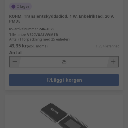
I lager
ROHM, Transientskyddsdiod, 1 W, Enkelriktad, 20 V,
PMDE
RS-artikelnummer
246-4029
Tillv. art.nr
VS20VUA1VWMTR
Antal (1 förpackning med 25 enheter)
43,35 kr
(exkl. moms)
1,734 kr/enhet
Antal
Lägg i korgen