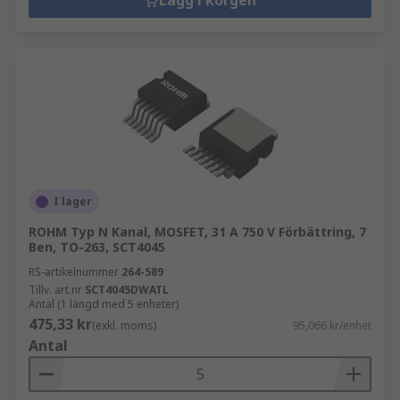
Lägg i korgen
I lager
ROHM Typ N Kanal, MOSFET, 31 A 750 V Förbättring, 7
Ben, TO-263, SCT4045
RS-artikelnummer
264-589
Tillv. art.nr
SCT4045DWATL
Antal (1 längd med 5 enheter)
475,33 kr
(exkl. moms)
95,066 kr/enhet
Antal