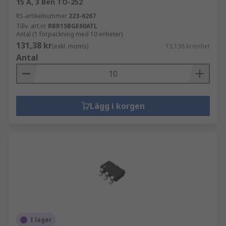
15 A, 3 Ben TO-252
RS-artikelnummer
223-6267
Tillv. art.nr
RBR15BGE60ATL
Antal (1 förpackning med 10 enheter)
131,38 kr
(exkl. moms)
13,138 kr/enhet
Antal
Lägg i korgen
I lager