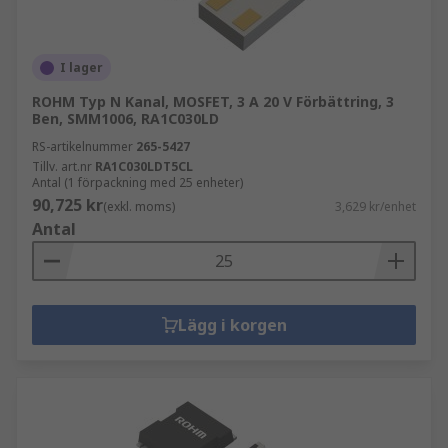
I lager
ROHM Typ N Kanal, MOSFET, 3 A 20 V Förbättring, 3
Ben, SMM1006, RA1C030LD
RS-artikelnummer
265-5427
Tillv. art.nr
RA1C030LDT5CL
Antal (1 förpackning med 25 enheter)
90,725 kr
(exkl. moms)
3,629 kr/enhet
Antal
Lägg i korgen