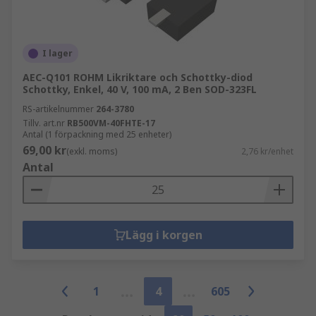
I lager
AEC-Q101 ROHM Likriktare och Schottky-diod
Schottky, Enkel, 40 V, 100 mA, 2 Ben SOD-323FL
RS-artikelnummer
264-3780
Tillv. art.nr
RB500VM-40FHTE-17
Antal (1 förpackning med 25 enheter)
69,00 kr
(exkl. moms)
2,76 kr/enhet
Antal
Lägg i korgen
1
4
605