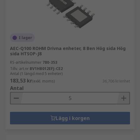
I lager
AEC-Q100 ROHM Drivna enheter, 8 Ben Hög sida Hög
sida HTSOP-J8
RS-artikelnummer
780-353
Tillv. art.nr
BV1HB012EFJ-CE2
Antal (1 längd med 5 enheter)
183,53 kr
(exkl. moms)
36,706 kr/enhet
Antal
Lägg i korgen