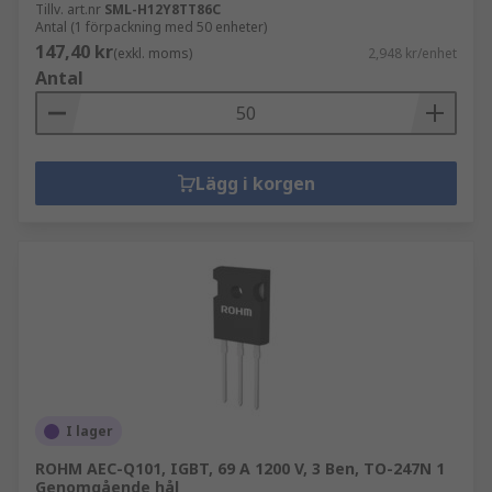
Tillv. art.nr
SML-H12Y8TT86C
Antal (1 förpackning med 50 enheter)
147,40 kr
(exkl. moms)
2,948 kr/enhet
Antal
Lägg i korgen
I lager
ROHM AEC-Q101, IGBT, 69 A 1200 V, 3 Ben, TO-247N 1
Genomgående hål