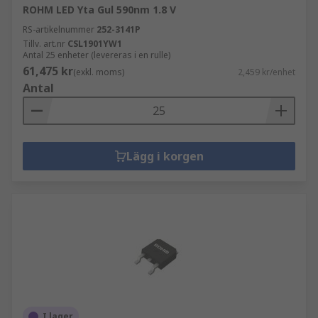
ROHM LED Yta Gul 590nm 1.8 V
RS-artikelnummer
252-3141P
Tillv. art.nr
CSL1901YW1
Antal 25 enheter (levereras i en rulle)
61,475 kr
(exkl. moms)
2,459 kr/enhet
Antal
Lägg i korgen
I lager