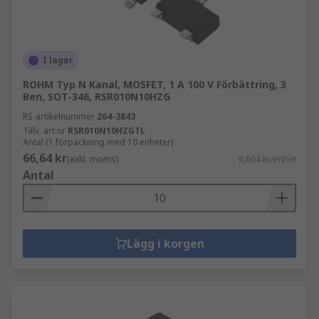
I lager
ROHM Typ N Kanal, MOSFET, 1 A 100 V Förbättring, 3
Ben, SOT-346, RSR010N10HZG
RS-artikelnummer
264-3843
Tillv. art.nr
RSR010N10HZGTL
Antal (1 förpackning med 10 enheter)
66,64 kr
(exkl. moms)
6,664 kr/enhet
Antal
Lägg i korgen