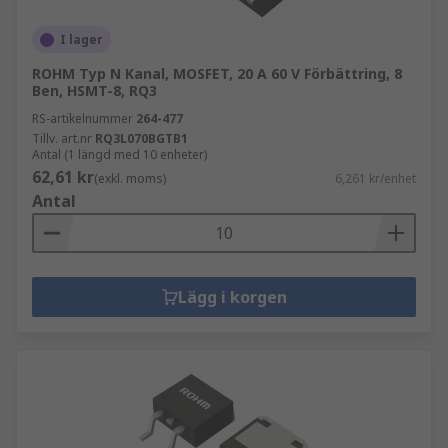
I lager
ROHM Typ N Kanal, MOSFET, 20 A 60 V Förbättring, 8
Ben, HSMT-8, RQ3
RS-artikelnummer
264-477
Tillv. art.nr
RQ3L070BGTB1
Antal (1 längd med 10 enheter)
62,61 kr
(exkl. moms)
6,261 kr/enhet
Antal
Lägg i korgen