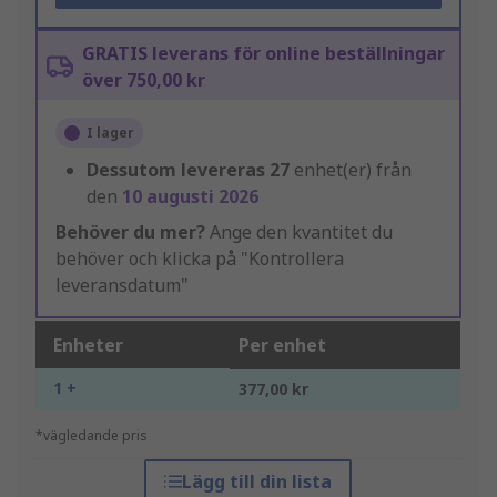
GRATIS leverans för online beställningar
över 750,00 kr
I lager
Dessutom levereras
27
enhet(er) från
den
10 augusti 2026
Behöver du mer?
Ange den kvantitet du
behöver och klicka på "Kontrollera
leveransdatum"
Enheter
Per enhet
1 +
377,00 kr
*vägledande pris
Lägg till din lista