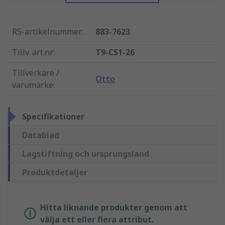
RS-artikelnummer
:
883-7623
Tillv. art.nr
:
T9-CS1-26
Tillverkare /
Otto
varumärke
:
Specifikationer
Datablad
Lagstiftning och ursprungsland
Produktdetaljer
Hitta liknande produkter genom att
välja ett eller flera attribut.