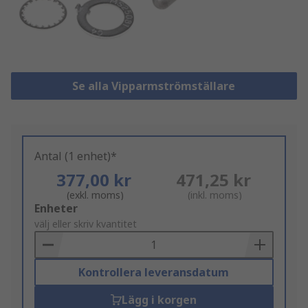
Se alla Vipparmströmställare
Antal (1 enhet)*
377,00 kr
471,25 kr
(exkl. moms)
(inkl. moms)
Add
Enheter
to
välj eller skriv kvantitet
Basket
Kontrollera leveransdatum
Lägg i korgen