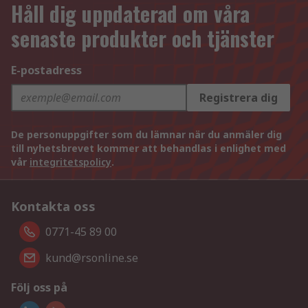
Håll dig uppdaterad om våra
senaste produkter och tjänster
E-postadress
Registrera dig
De personuppgifter som du lämnar när du anmäler dig
till nyhetsbrevet kommer att behandlas i enlighet med
vår
integritetspolicy
.
Kontakta oss
0771-45 89 00
kund@rsonline.se
Följ oss på