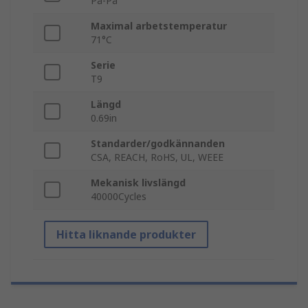
På-På
Maximal arbetstemperatur
71°C
Serie
T9
Längd
0.69in
Standarder/godkännanden
CSA, REACH, RoHS, UL, WEEE
Mekanisk livslängd
40000Cycles
Hitta liknande produkter