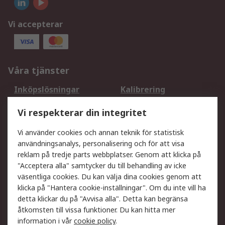
Vi accepterar
Våra tjänster
Inköpslösningar
Kalibrering
Utökat sortiment
Oljetestning och analys
Vi respekterar din integritet
DesignSpark
Teknisk Support
Ditt lokala säljteam
Exportlösningar
Vi använder cookies och annan teknik för statistisk
användningsanalys, personalisering och för att visa
reklam på tredje parts webbplatser. Genom att klicka på
Support
"Acceptera alla" samtycker du till behandling av icke
Få hjälp
Retur av varor
väsentliga cookies. Du kan välja dina cookies genom att
klicka på "Hantera cookie-inställningar". Om du inte vill ha
Leverans
Spåra din order
detta klickar du på "Avvisa alla". Detta kan begränsa
Begär en fakturakopi
Fördelar med RS-konto
åtkomsten till vissa funktioner. Du kan hitta mer
Betalningsalternativ
Okdo
information i vår
cookie policy
.