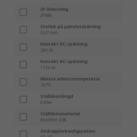
IP-klassning
IP68S
Storlek på panelutskärning
0.67 mm
Kontakt DC-spänning
28V dc
Kontakt AC-spänning
115V ac
Minsta arbetsstemperatur
-65°C
Ställdonslängd
0.69in
Ställdonsmaterial
Rostfritt stål
Omkopplarkonfiguration