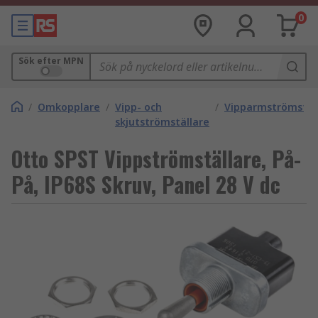
0
Sök efter MPN
/
Omkopplare
/
Vipp- och
/
Vipparmströmstäl
skjutströmställare
Otto SPST Vippströmställare, På-
På, IP68S Skruv, Panel 28 V dc