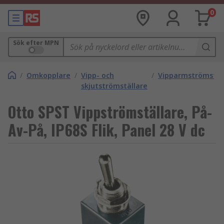
0
Sök efter MPN
/
Omkopplare
/
Vipp- och
/
Vipparmströmstäl
skjutströmställare
Otto SPST Vippströmställare, På-
Av-På, IP68S Flik, Panel 28 V dc