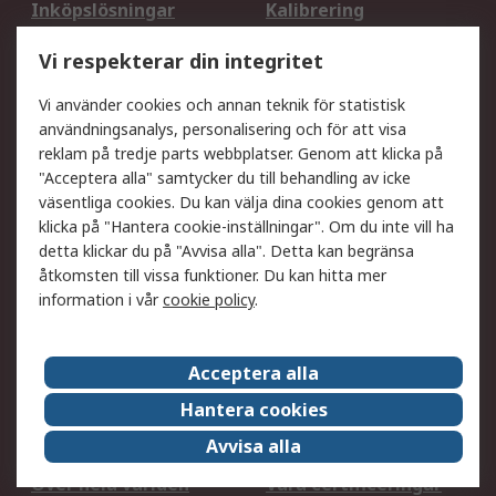
Inköpslösningar
Kalibrering
Utökat sortiment
Oljetestning och analys
Vi respekterar din integritet
DesignSpark
Teknisk Support
Ditt lokala säljteam
Exportlösningar
Vi använder cookies och annan teknik för statistisk
användningsanalys, personalisering och för att visa
reklam på tredje parts webbplatser. Genom att klicka på
Support
"Acceptera alla" samtycker du till behandling av icke
Få hjälp
Retur av varor
väsentliga cookies. Du kan välja dina cookies genom att
klicka på "Hantera cookie-inställningar". Om du inte vill ha
Leverans
Spåra din order
detta klickar du på "Avvisa alla". Detta kan begränsa
Begär en fakturakopi
Fördelar med RS-konto
åtkomsten till vissa funktioner. Du kan hitta mer
Betalningsalternativ
Okdo
information i vår
cookie policy
.
Om RS
Acceptera alla
Om RS
Försäljningsvillkor
Hantera cookies
Det juridiska
Press Centre
Avvisa alla
Jobba hos RS
ESG
Över hela världen
Våra certificeringar