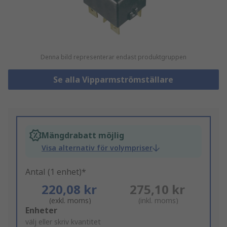
Denna bild representerar endast produktgruppen
Se alla Vipparmströmställare
Mängdrabatt möjlig
Visa alternativ för volympriser
Antal (1 enhet)*
220,08 kr
275,10 kr
(exkl. moms)
(inkl. moms)
Add
Enheter
to
välj eller skriv kvantitet