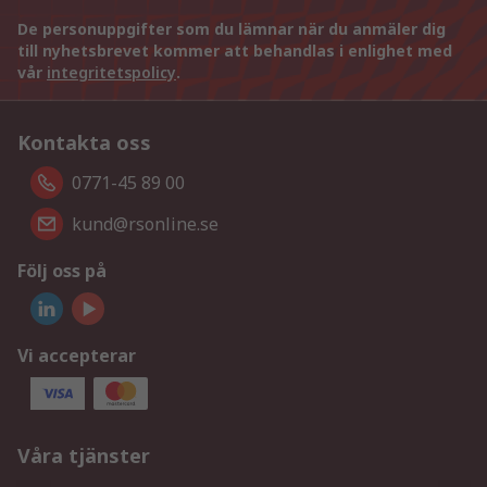
De personuppgifter som du lämnar när du anmäler dig
till nyhetsbrevet kommer att behandlas i enlighet med
vår
integritetspolicy
.
Kontakta oss
0771-45 89 00
kund@rsonline.se
Följ oss på
Vi accepterar
Våra tjänster