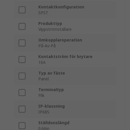
Kontaktkonfiguration
SPST
Produkttyp
Vippströmställare
Omkopplaroperation
På-Av-På
Kontaktström för brytare
16A
Typ av fäste
Panel
Terminaltyp
Flik
IP-klassning
IP68S
Ställdonslängd
0.66in