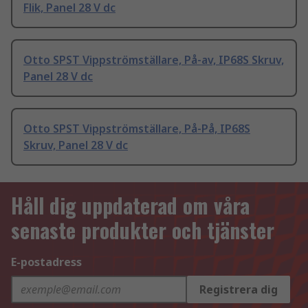
Flik, Panel 28 V dc
Otto SPST Vippströmställare, På-av, IP68S Skruv,
Panel 28 V dc
Otto SPST Vippströmställare, På-På, IP68S
Skruv, Panel 28 V dc
Håll dig uppdaterad om våra
senaste produkter och tjänster
E-postadress
Registrera dig