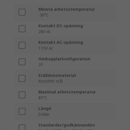
Minsta arbetsstemperatur
-30°C
Kontakt DC-spänning
28V dc
Kontakt AC-spänning
115V ac
Omkopplarkonfiguration
2P
Ställdonsmaterial
Rostfritt stål
Maximal arbetstemperatur
85°C
Längd
0.66in
Standarder/godkännanden