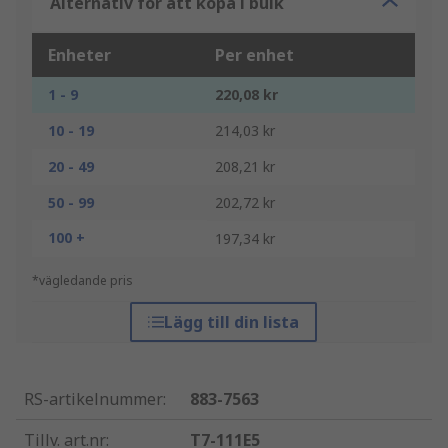
Alternativ för att köpa i bulk
Enheter
Per enhet
1 - 9
220,08 kr
10 - 19
214,03 kr
20 - 49
208,21 kr
50 - 99
202,72 kr
100 +
197,34 kr
*vägledande pris
Lägg till din lista
RS-artikelnummer
:
883-7563
Tillv. art.nr
:
T7-111E5