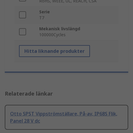
RoHS, WEEE, UL, REACH, CSA
Serie
T7
Mekanisk livslängd
100000Cycles
Hitta liknande produkter
Relaterade länkar
Otto SPST Vippströmställare, På-av, IP68S Flik,
Panel 28 V dc