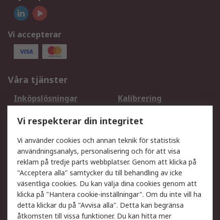
Vi accepterar
Våra tjänster
Inköpslösningar
Kalibrering
Utökat sortiment
Oljetestning och analys
Vi respekterar din integritet
DesignSpark
Teknisk Support
Ditt lokala säljteam
Exportlösningar
Vi använder cookies och annan teknik för statistisk
användningsanalys, personalisering och för att visa
reklam på tredje parts webbplatser. Genom att klicka på
Support
"Acceptera alla" samtycker du till behandling av icke
Få hjälp
Retur av varor
väsentliga cookies. Du kan välja dina cookies genom att
klicka på "Hantera cookie-inställningar". Om du inte vill ha
Leverans
Spåra din order
detta klickar du på "Avvisa alla". Detta kan begränsa
Begär en fakturakopi
Fördelar med RS-konto
åtkomsten till vissa funktioner. Du kan hitta mer