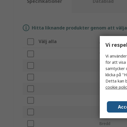
Specifikationer
Datablad
Hitta liknande produkter genom att välja e
Välj alla
Attribut
Vi respe
Varumärke
Vi använder
för att vis
Typ av yta
samtycker d
klicka på "H
Produkttyp
Detta kan b
cookie poli
Tidsperiodfor
Magnetisk
Acc
Höjd
Bredd