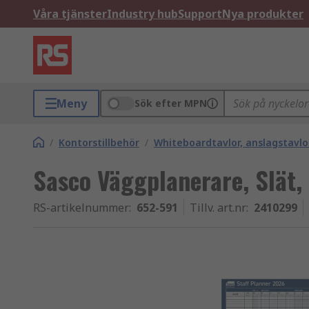
Våra tjänster
Industry hub
Support
Nya produkter
Meny
Sök efter MPN
/
Kontorstillbehör
/
Whiteboardtavlor, anslagstavlo
Sasco Väggplanerare, Slät,
RS-artikelnummer
:
652-591
Tillv. art.nr
:
2410299