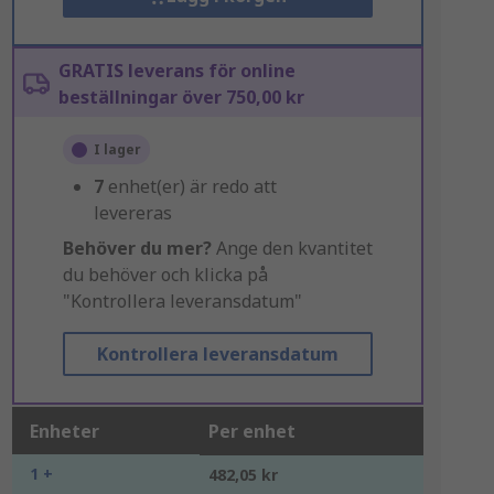
GRATIS leverans för online
beställningar över 750,00 kr
I lager
7
enhet(er) är redo att
levereras
Behöver du mer?
Ange den kvantitet
du behöver och klicka på
"Kontrollera leveransdatum"
Kontrollera leveransdatum
Enheter
Per enhet
1 +
482,05 kr