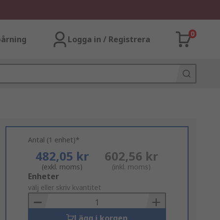
0
årning
Logga in / Registrera
Antal (1 enhet)*
482,05 kr
602,56 kr
(exkl. moms)
(inkl. moms)
Add
Enheter
to
välj eller skriv kvantitet
Basket
Lägg i korgen