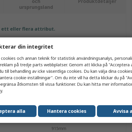
och
Produktdetaljer
ursprungsland
tt eller flera attribut.
Värde
kterar din integritet
Sasco
 cookies och annan teknik för statistisk användningsanalys, personal
a reklam på tredje parts webbplatser. Genom att klicka på "Acceptera a
Slät
u till behandling av icke väsentliga cookies. Du kan välja dina cooki
antera cookie-inställningar". Om du inte vill ha detta klickar du på "Avv
Väggplanerare
egränsa åtkomsten till vissa funktioner. Du kan hitta mer information
cy
.
mat
År
Nej
eptera alla
Hantera cookies
Avvisa a
610mm
915mm