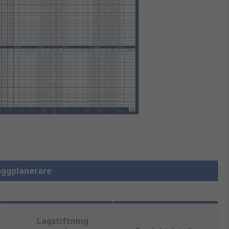
Väggplanerare
Lagstiftning