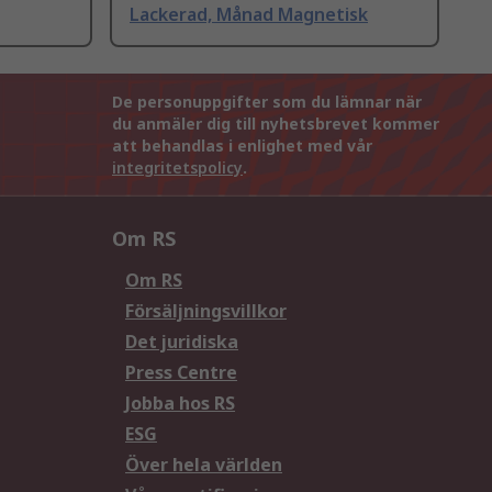
Lackerad, Månad Magnetisk
De personuppgifter som du lämnar när
du anmäler dig till nyhetsbrevet kommer
att behandlas i enlighet med vår
integritetspolicy
.
Om RS
Om RS
Försäljningsvillkor
Det juridiska
Press Centre
Jobba hos RS
ESG
Över hela världen