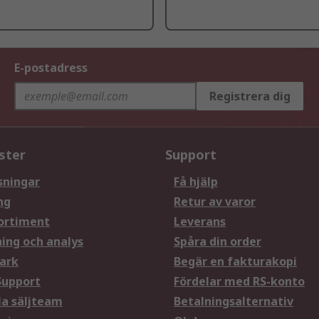
E-postadress
Registrera dig
ster
Support
sningar
Få hjälp
ng
Retur av varor
ortiment
Leverans
ning och analys
Spåra din order
ark
Begär en fakturakopi
Support
Fördelar med RS-konto
la säljteam
Betalningsalternativ