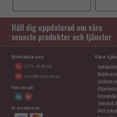
Håll dig uppdaterad om våra
senaste produkter och tjänster
Kontakta oss
Våra tjän
0771-45 89 00
Inköpslö
Kalibreri
kund@rsonline.se
Utökat s
Följ oss på
Oljetest
DesignSp
Teknisk 
Vi accepterar
Ditt loka