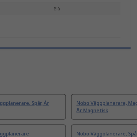
Blå
gplanerare, Spår, År
Nobo Väggplanerare, Mag
År Magnetisk
ggplanerare
Nobo Väggplanerare, Spår