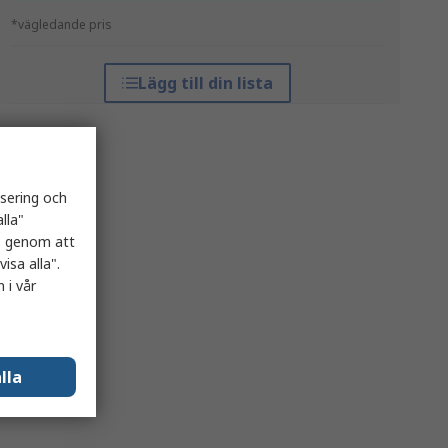
*vägledande pris
Lägg till din lista
isering och
lla"
es genom att
isa alla".
 i vår
lla