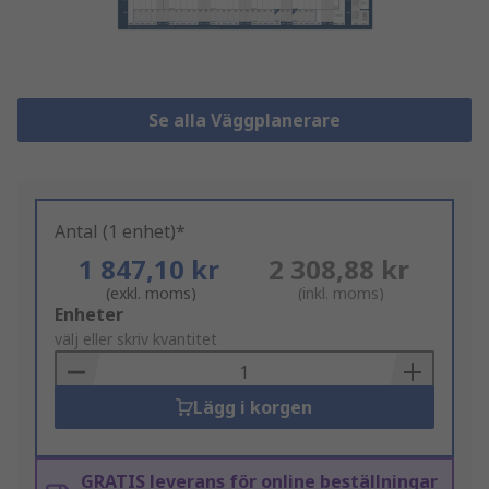
Se alla Väggplanerare
Antal (1 enhet)*
1 847,10 kr
2 308,88 kr
(exkl. moms)
(inkl. moms)
Add
Enheter
to
välj eller skriv kvantitet
Basket
Lägg i korgen
GRATIS leverans för online beställningar