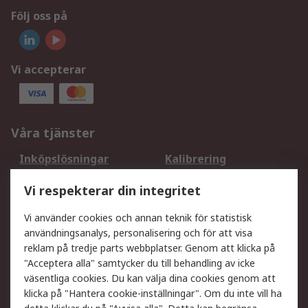
Följ oss på
Vi accepterar
Våra tjänster
Inköpslösningar
Kalibrering
Utökat sortiment
Oljetestning och analys
Vi respekterar din integritet
DesignSpark
Teknisk Support
Ditt lokala säljteam
Exportlösningar
Vi använder cookies och annan teknik för statistisk
användningsanalys, personalisering och för att visa
reklam på tredje parts webbplatser. Genom att klicka på
Support
"Acceptera alla" samtycker du till behandling av icke
Få hjälp
Retur av varor
väsentliga cookies. Du kan välja dina cookies genom att
klicka på "Hantera cookie-inställningar". Om du inte vill ha
Leverans
Spåra din order