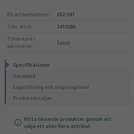
RS-artikelnummer
:
652-581
Tillv. art.nr
:
2410285
Tillverkare /
Sasco
varumärke
:
Specifikationer
Datablad
Lagstiftning och ursprungsland
Produktdetaljer
Hitta liknande produkter genom att
välja ett eller flera attribut.