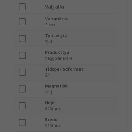
Välj alla
Varumärke
Sasco
Typ av yta
Slät
Produkttyp
Väggplanerare
Tidsperiodformat
År
Magnetisk
Nej
Höjd
610mm
Bredd
915mm