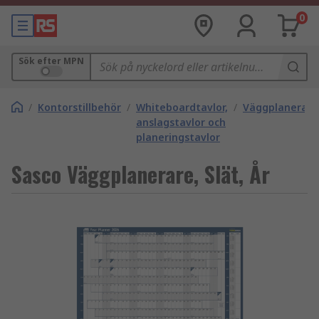
0
Sök efter MPN
/
Kontorstillbehör
/
Whiteboardtavlor,
/
Väggplanerare
anslagstavlor och
planeringstavlor
Sasco Väggplanerare, Slät, År