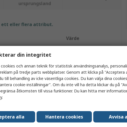
ursprungsland
tt eller flera attribut.
Värde
Verbatim
kterar din integritet
USB-minne
 cookies och annan teknik för statistisk användningsanalys, personal
a reklam på tredje parts webbplatser. Genom att klicka på "Acceptera a
64GB
u till behandling av icke väsentliga cookies. Du kan välja dina cooki
antera cookie-inställningar". Om du inte vill ha detta klickar du på "Avv
USB 2.0
egränsa åtkomsten till vissa funktioner. Du kan hitta mer information
Nej
cy
.
SLC
eptera alla
Hantera cookies
Avvisa a
Nej