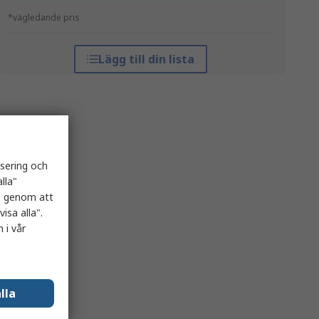
*vägledande pris
Lägg till din lista
isering och
lla"
es genom att
isa alla".
 i vår
lla