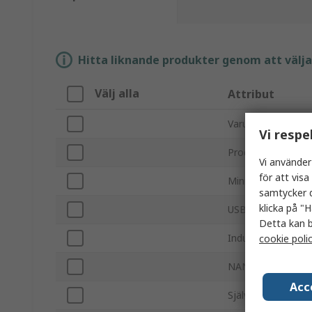
Hitta liknande produkter genom att välja e
Välj alla
Attribut
Varumärke
Vi respe
Produkttyp
Vi använder
för att vis
Minnesstorlek
samtycker d
klicka på "H
USB-specifikation
Detta kan b
Industriell kvalitet
cookie poli
NAND-typ
Acc
Självförstörelse