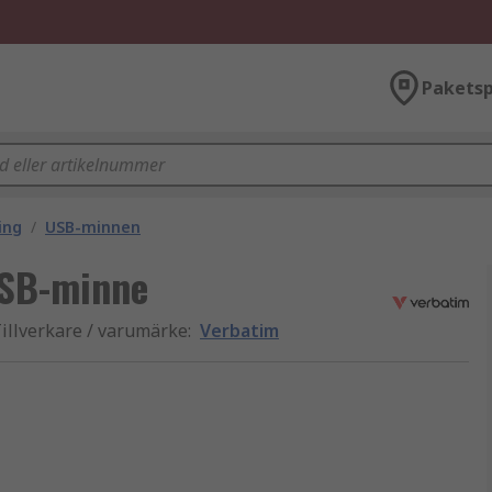
Paketsp
ing
/
USB-minnen
USB-minne
illverkare / varumärke
:
Verbatim