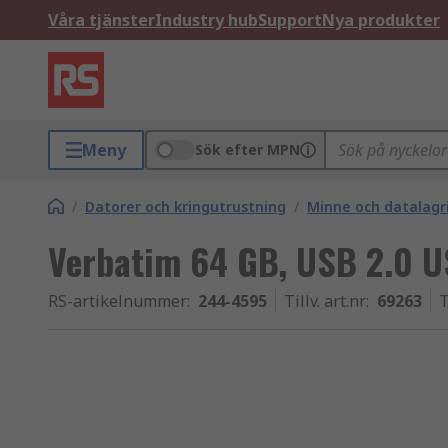
Våra tjänster
Industry hub
Support
Nya produkter
Meny
Sök efter MPN
/
Datorer och kringutrustning
/
Minne och datalagr
Verbatim 64 GB, USB 2.0 
RS-artikelnummer
:
244-4595
Tillv. art.nr
:
69263
T