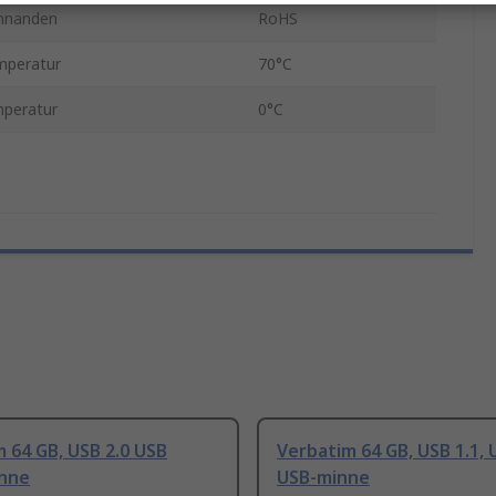
nnanden
RoHS
mperatur
70°C
mperatur
0°C
 64 GB, USB 2.0 USB
Verbatim 64 GB, USB 1.1, 
inne
USB-minne