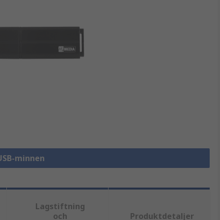
 USB-minnen
Lagstiftning
och
Produktdetaljer