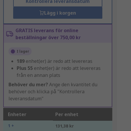
Kontrollera leveransdatum
Lägg i korgen
GRATIS leverans för online
beställningar över 750,00 kr
I lager
189
enhet(er) är redo att levereras
Plus
55
enhet(er) är redo att levereras
från en annan plats
Behöver du mer?
Ange den kvantitet du
behöver och klicka på "Kontrollera
leveransdatum"
Enheter
Per enhet
1 +
131,38 kr