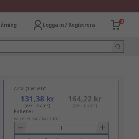
0
årning
Logga in / Registrera
Antal (1 enhet)*
131,38 kr
164,22 kr
(exkl. moms)
(inkl. moms)
Add
Enheter
to
välj eller skriv kvantitet
Basket