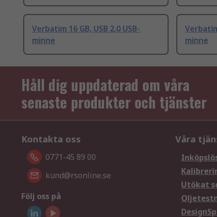
Verbatim 16 GB, USB 2.0 USB-
Verbatim
minne
minne
Håll dig uppdaterad om våra
senaste produkter och tjänster
Kontakta oss
Våra tjän
0771-45 89 00
Inköpslö
Kalibreri
kund@rsonline.se
Utökat s
Följ oss på
Oljetest
DesignSp