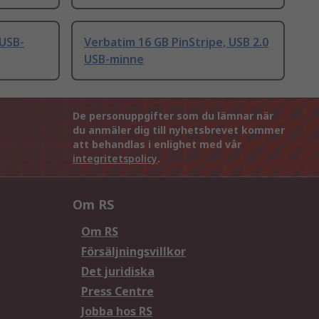
 USB-
Verbatim 16 GB PinStripe, USB 2.0
USB-minne
De personuppgifter som du lämnar när
du anmäler dig till nyhetsbrevet kommer
att behandlas i enlighet med vår
integritetspolicy
.
Om RS
Om RS
Försäljningsvillkor
Det juridiska
Press Centre
Jobba hos RS