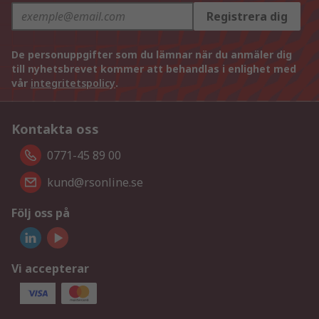
Registrera dig
De personuppgifter som du lämnar när du anmäler dig
till nyhetsbrevet kommer att behandlas i enlighet med
vår
integritetspolicy
.
Kontakta oss
0771-45 89 00
kund@rsonline.se
Följ oss på
Vi accepterar