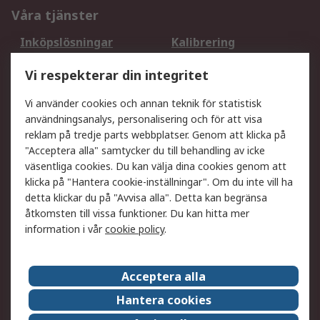
Våra tjänster
Inköpslösningar
Kalibrering
Utökat sortiment
Oljetestning och analys
Vi respekterar din integritet
DesignSpark
Teknisk Support
Ditt lokala säljteam
Exportlösningar
Vi använder cookies och annan teknik för statistisk
användningsanalys, personalisering och för att visa
reklam på tredje parts webbplatser. Genom att klicka på
Support
"Acceptera alla" samtycker du till behandling av icke
Få hjälp
Retur av varor
väsentliga cookies. Du kan välja dina cookies genom att
klicka på "Hantera cookie-inställningar". Om du inte vill ha
Leverans
Spåra din order
detta klickar du på "Avvisa alla". Detta kan begränsa
Begär en fakturakopi
Fördelar med RS-konto
åtkomsten till vissa funktioner. Du kan hitta mer
Betalningsalternativ
Okdo
information i vår
cookie policy
.
Om RS
Acceptera alla
Om RS
Försäljningsvillkor
Hantera cookies
Det juridiska
Press Centre