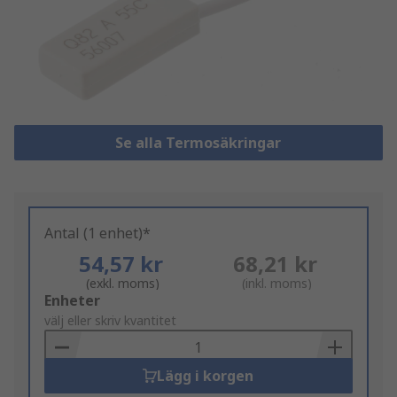
Se alla Termosäkringar
Antal (1 enhet)*
54,57 kr
68,21 kr
(exkl. moms)
(inkl. moms)
Add
Enheter
to
välj eller skriv kvantitet
Basket
Lägg i korgen