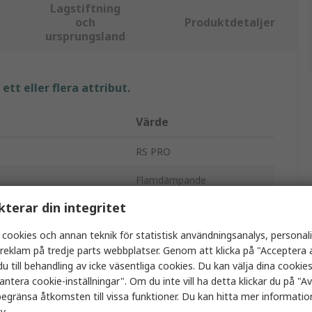
Lagstiftning
och
Produktdetaljer
ursprungsland
tt eller flera attribut.
Värde
RS PRO
Flamdämpande
kterar din integritet
Telefonkabel
 cookies och annan teknik för statistisk användningsanalys, personal
50m
a reklam på tredje parts webbplatser. Genom att klicka på "Acceptera a
u till behandling av icke väsentliga cookies. Du kan välja dina cooki
6
antera cookie-inställningar". Om du inte vill ha detta klickar du på "Avv
Polyvinylklorid
egränsa åtkomsten till vissa funktioner. Du kan hitta mer information
cy
.