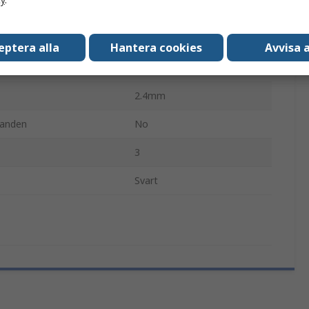
0.066mm²
Koppar
eptera alla
Hantera cookies
Avvisa a
Flertrådig
2.4mm
nanden
No
3
Svart