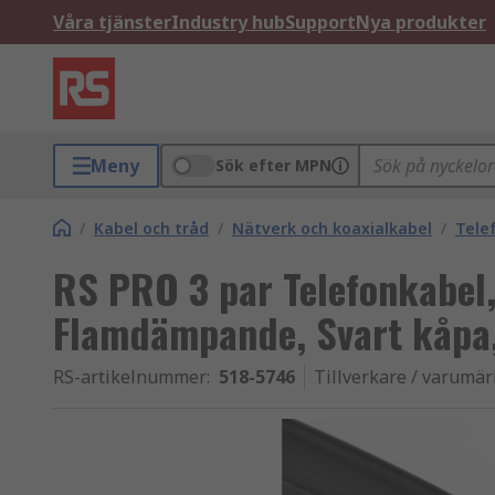
Våra tjänster
Industry hub
Support
Nya produkter
Meny
Sök efter MPN
/
Kabel och tråd
/
Nätverk och koaxialkabel
/
Tele
RS PRO 3 par Telefonkabel,
Flamdämpande, Svart kåpa
RS-artikelnummer
:
518-5746
Tillverkare / varumä