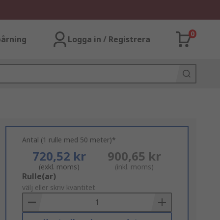
0
årning
Logga in / Registrera
Antal (1 rulle med 50 meter)*
720,52 kr
900,65 kr
(exkl. moms)
(inkl. moms)
Add
Rulle(ar)
to
välj eller skriv kvantitet
Basket