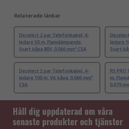
Relaterade länkar
Decelect 2 par Telefonkabel, 4-
Decelect
ledare 50 m, Flamdämpande,
ledare 
Svart kåpa 80V, 0.066 mm² CSA
Svart kå
Decelect 2 par Telefonkabel, 4-
RS PRO T
ledare 100 m, Vit kåpa, 0.066 mm²
m, Flam
CSA
0.079 m
Håll dig uppdaterad om våra
senaste produkter och tjänster