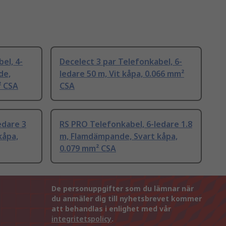
el, 4-
Decelect 3 par Telefonkabel, 6-
de,
ledare 50 m, Vit kåpa, 0.066 mm²
² CSA
CSA
edare 3
RS PRO Telefonkabel, 6-ledare 1.8
kåpa,
m, Flamdämpande, Svart kåpa,
0.079 mm² CSA
De personuppgifter som du lämnar när
du anmäler dig till nyhetsbrevet kommer
att behandlas i enlighet med vår
integritetspolicy
.