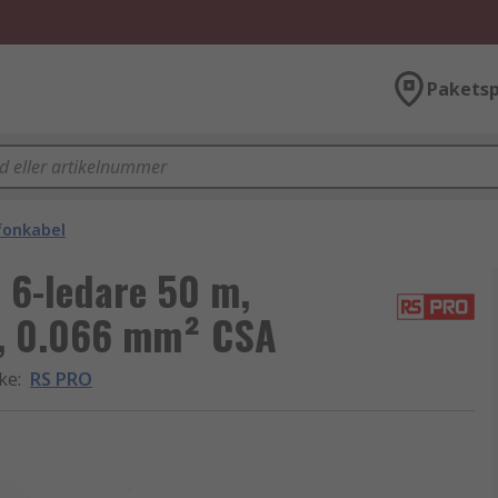
Paketsp
fonkabel
 6-ledare 50 m,
, 0.066 mm² CSA
rke
:
RS PRO