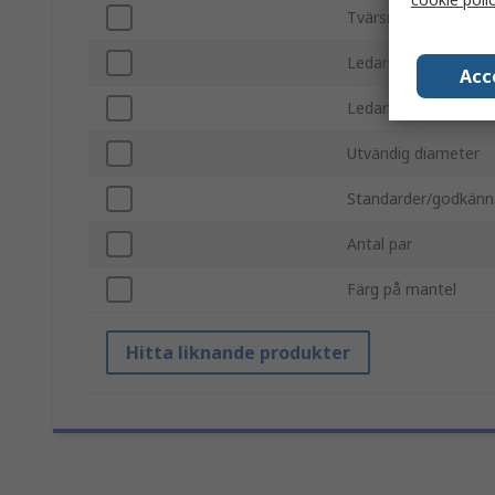
Tvärsnittsarea
Ledarmaterial
Acc
Ledartyp
Utvändig diameter
Standarder/godkän
Antal par
Färg på mantel
Hitta liknande produkter