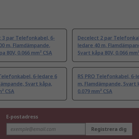
 3 par Telefonkabel, 6-
Decelect 2 par Telefonkab
100 m, Flamdämpande,
ledare 40 m, Flamdämpan
pa 80V, 0.066 mm² CSA
Svart kåpa 80V, 0.066 mm
elefonkabel, 6-ledare 6
RS PRO Telefonkabel, 6-l
dämpande, Svart kåpa,
m, Flamdämpande, Svart 
m² CSA
0.079 mm² CSA
E-postadress
Registrera dig