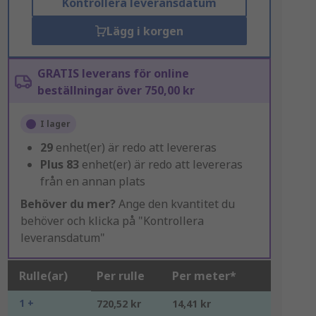
Kontrollera leveransdatum
Lägg i korgen
GRATIS leverans för online
beställningar över 750,00 kr
I lager
29
enhet(er) är redo att levereras
Plus
83
enhet(er) är redo att levereras
från en annan plats
Behöver du mer?
Ange den kvantitet du
behöver och klicka på "Kontrollera
leveransdatum"
Rulle(ar)
Per rulle
Per meter*
1 +
720,52 kr
14,41 kr