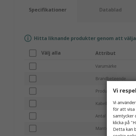
Specifikationer
Datablad
Hitta liknande produkter genom att välja e
Välj alla
Attribut
Varumärke
Brandbeteende
Vi respe
Produkttyp
Vi använder
Kabellängd
för att vis
samtycker d
Antal kärnor
klicka på "H
Mantelmaterial
Detta kan b
cookie poli