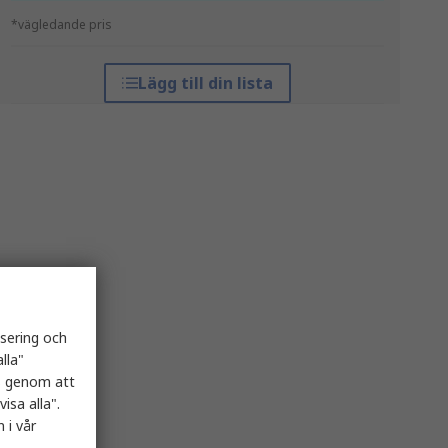
*vägledande pris
Lägg till din lista
isering och
lla"
es genom att
isa alla".
 i vår