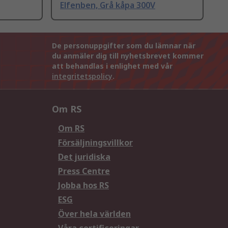
Elfenben, Grå kåpa 300V
De personuppgifter som du lämnar när
du anmäler dig till nyhetsbrevet kommer
att behandlas i enlighet med vår
integritetspolicy
.
Om RS
Om RS
Försäljningsvillkor
Det juridiska
Press Centre
Jobba hos RS
ESG
Över hela världen