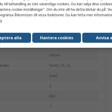
u till behandling av icke väsentliga cookies. Du kan välja dina cooki
0.127mm
antera cookie-inställningar". Om du inte vill ha detta klickar du på "Avv
Blank koppar
egränsa åtkomsten till vissa funktioner. Du kan hitta mer information
cy
.
eratur
-30°C
Flertrådig
eptera alla
Hantera cookies
Avvisa a
eratur
70°C
4.8mm
nanden
RoHS, CE, UL
Svart
2
80V
7