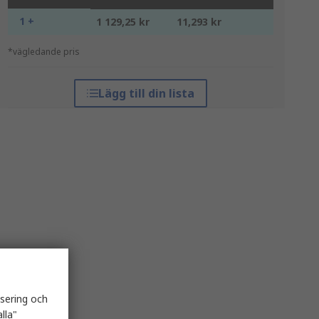
1 +
1 129,25 kr
11,293 kr
*vägledande pris
Lägg till din lista
isering och
lla"