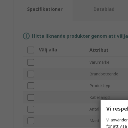
Specifikationer
Datablad
Hitta liknande produkter genom att välja e
Välj alla
Attribut
Varumärke
Brandbeteende
Produkttyp
Kabellängd
Vi respe
Antal kärnor
Vi använder
Mantelmaterial
för att vis