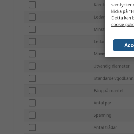
samtycker d
Kärntrådar
klicka på "H
Ledarmaterial
Detta kan b
cookie poli
Minsta arbetsstemp
Ledartyp
Acc
Maximal arbetstemp
Utvändig diameter
Standarder/godkän
Färg på mantel
Antal par
Spänning
Antal trådar