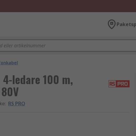
Paketsp
fonkabel
 4-ledare 100 m,
 80V
rke
:
RS PRO