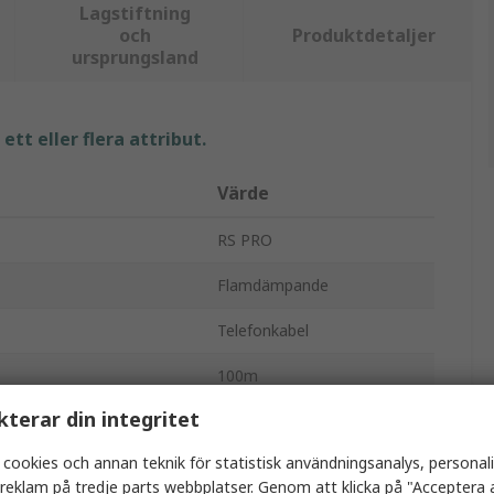
Lagstiftning
och
Produktdetaljer
ursprungsland
tt eller flera attribut.
Värde
RS PRO
Flamdämpande
Telefonkabel
100m
kterar din integritet
4
 cookies och annan teknik för statistisk användningsanalys, personal
Polyvinylklorid
a reklam på tredje parts webbplatser. Genom att klicka på "Acceptera a