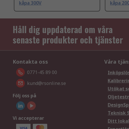
kåpa 300V
kåpa 20
Håll dig uppdaterad om våra
senaste produkter och tjänster
Kontakta oss
Våra tjän
0771-45 89 00
Inköpslö
Kalibreri
kund@rsonline.se
Utökat s
Följ oss på
Oljetest
DesignSp
Teknisk 
Vi accepterar
Ditt loka