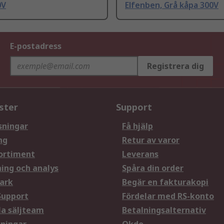
0V
Elfenben, Grå kåpa 300V
E-postadress
Registrera dig
ster
Support
sningar
Få hjälp
ng
Retur av varor
ortiment
Leverans
ning och analys
Spåra din order
ark
Begär en fakturakopi
Support
Fördelar med RS-konto
la säljteam
Betalningsalternativ