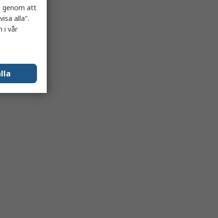
es genom att
isa alla".
 i vår
lla