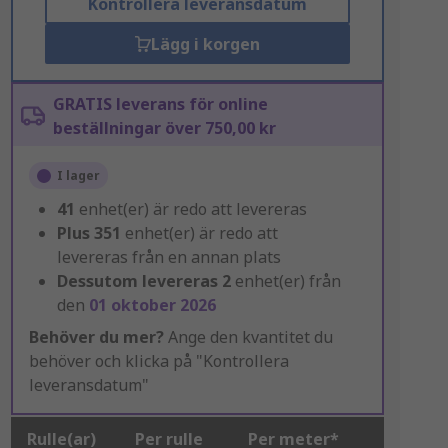
Kontrollera leveransdatum
Lägg i korgen
GRATIS leverans för online
beställningar över 750,00 kr
I lager
41
enhet(er) är redo att levereras
Plus
351
enhet(er) är redo att
levereras från en annan plats
Dessutom levereras
2
enhet(er) från
den
01 oktober 2026
Behöver du mer?
Ange den kvantitet du
behöver och klicka på "Kontrollera
leveransdatum"
Rulle(ar)
Per rulle
Per meter*