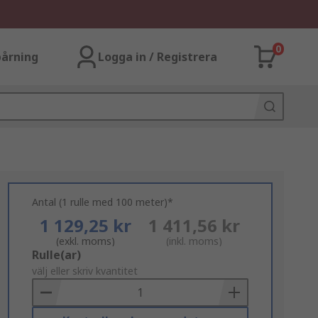
0
årning
Logga in / Registrera
Antal (1 rulle med 100 meter)*
1 129,25 kr
1 411,56 kr
(exkl. moms)
(inkl. moms)
Add
Rulle(ar)
to
välj eller skriv kvantitet
Basket