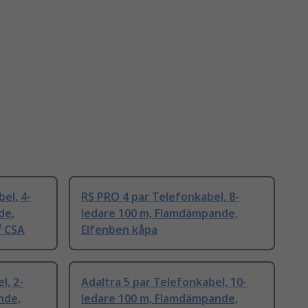
el, 4-
RS PRO 4 par Telefonkabel, 8-
de,
ledare 100 m, Flamdämpande,
² CSA
Elfenben kåpa
l, 2-
Adaltra 5 par Telefonkabel, 10-
nde,
ledare 100 m, Flamdämpande,