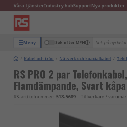
Våra tjänster
Industry hub
Support
Nya produkter
Meny
Sök efter MPN
/
Kabel och tråd
/
Nätverk och koaxialkabel
/
Tele
RS PRO 2 par Telefonkabel,
Flamdämpande, Svart kåpa
RS-artikelnummer
:
518-5689
Tillverkare / varumä