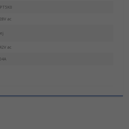
PT5K0
28V ac
ej
42V ac
04A