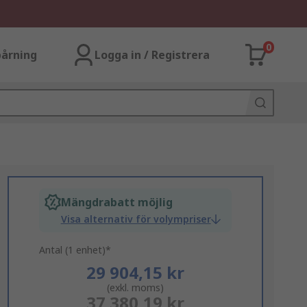
0
årning
Logga in / Registrera
Mängdrabatt möjlig
Visa alternativ för volympriser
Antal (1 enhet)*
29 904,15 kr
(exkl. moms)
37 380,19 kr