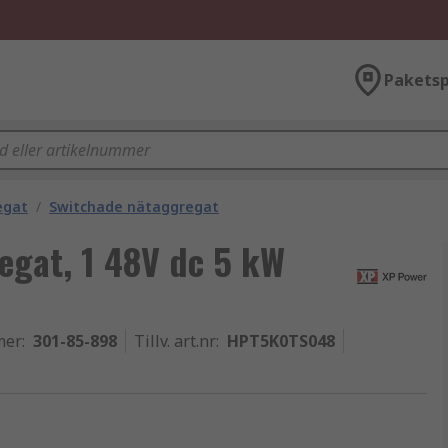
Paketsp
egat
/
Switchade nätaggregat
egat, 1 48V dc 5 kW
mer
:
301-85-898
Tillv. art.nr
:
HPT5K0TS048