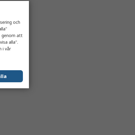
isering och
lla"
es genom att
isa alla".
 i vår
lla