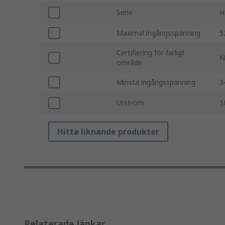
Serie
H
Maximal ingångsspänning
5
Certifiering för farligt
N
område
Minsta ingångsspänning
3
Utström
1
Hitta liknande produkter
Relaterade länkar