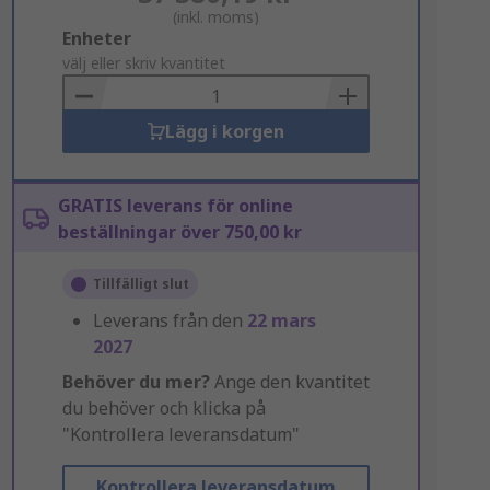
(inkl. moms)
Add
Enheter
to
välj eller skriv kvantitet
Basket
Lägg i korgen
GRATIS leverans för online
beställningar över 750,00 kr
Tillfälligt slut
Leverans från den
22 mars
2027
Behöver du mer?
Ange den kvantitet
du behöver och klicka på
"Kontrollera leveransdatum"
Kontrollera leveransdatum