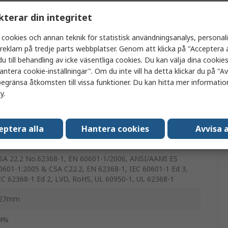
kW
kterar din integritet
04A
 cookies och annan teknik för statistisk användningsanalys, personal
20°C
a reklam på tredje parts webbplatser. Genom att klicka på "Acceptera a
u till behandling av icke väsentliga cookies. Du kan välja dina cooki
antera cookie-inställningar". Om du inte vill ha detta klickar du på "Avv
0°C
egränsa åtkomsten till vissa funktioner. Du kan hitta mer information
cy
.
2.5lb
27mm
eptera alla
Hantera cookies
Avvisa a
30.2mm
SA 22.2 No.62368-1, EN 60601-1/2006, ANSI/AAMI ES
0601-1:2005 & CSA C22.2, EN 62368-1, IEC 60601-1 Ed 3,
EC 62368-1 Ed 2, LVD, RoHS, UL 60950-1, UL 62368-1
27mm
4%