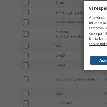
Ström
5
Vi respe
SMPS utgångsström
1
Vi använder
Minsta arbetsstemperatur
-
för att vis
samtycker d
Maximal
klicka på "H
7
arbetstemperatur
Detta kan b
cookie poli
Vikt
1
Bredd
1
Acc
Längd
3
C
Standarder/godkännanden
6
I
Djup
1
Effektivitet
9