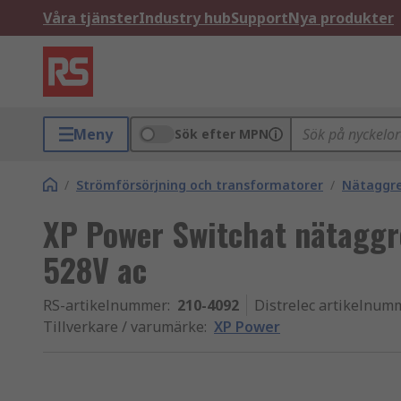
Våra tjänster
Industry hub
Support
Nya produkter
Meny
Sök efter MPN
/
Strömförsörjning och transformatorer
/
Nätaggr
XP Power Switchat nätaggr
528V ac
RS-artikelnummer
:
210-4092
Distrelec artikelnum
Tillverkare / varumärke
:
XP Power