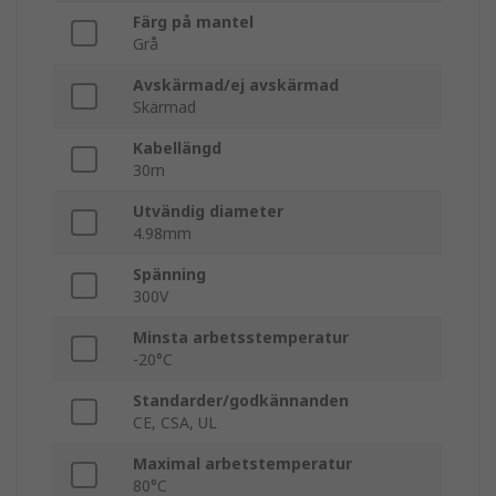
Färg på mantel
Grå
Avskärmad/ej avskärmad
Skärmad
Kabellängd
30m
Utvändig diameter
4.98mm
Spänning
300V
Minsta arbetsstemperatur
-20°C
Standarder/godkännanden
CE, CSA, UL
Maximal arbetstemperatur
80°C