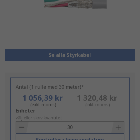
Se alla Styrkabel
Antal (1 rulle med 30 meter)*
1 056,39 kr
1 320,48 kr
(exkl. moms)
(inkl. moms)
Add
Enheter
to
välj eller skriv kvantitet
Basket
Kontrollera leveransdatum