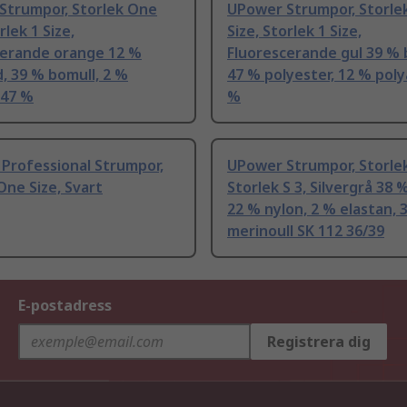
Strumpor, Storlek One
UPower Strumpor, Storle
rlek 1 Size,
Size, Storlek 1 Size,
cerande orange 12 %
Fluorescerande gul 39 % 
, 39 % bomull, 2 %
47 % polyester, 12 % poly
 47 %
%
Professional Strumpor,
UPower Strumpor, Storlek
One Size, Svart
Storlek S 3, Silvergrå 38 %
22 % nylon, 2 % elastan, 
merinoull SK 112 36/39
E-postadress
Registrera dig