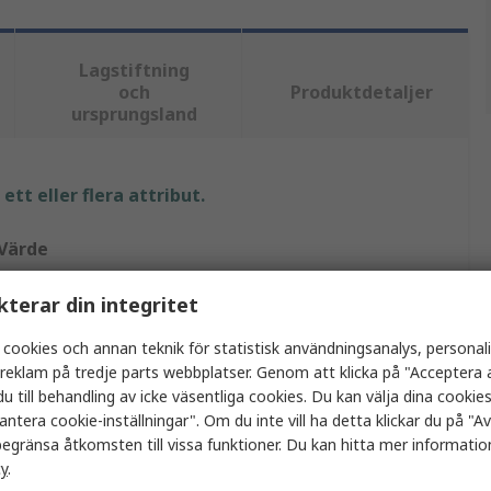
Lagstiftning
och
Produktdetaljer
ursprungsland
tt eller flera attribut.
Värde
UPower
kterar din integritet
One Size
 cookies och annan teknik för statistisk användningsanalys, personal
a reklam på tredje parts webbplatser. Genom att klicka på "Acceptera a
Strumpor
u till behandling av icke väsentliga cookies. Du kan välja dina cooki
antera cookie-inställningar". Om du inte vill ha detta klickar du på "Avv
1 Size
egränsa åtkomsten till vissa funktioner. Du kan hitta mer information
cy
.
Grå