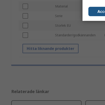
Material
Acc
Serie
Storlek EU
Standarder/godkännanden
Hitta liknande produkter
Relaterade länkar