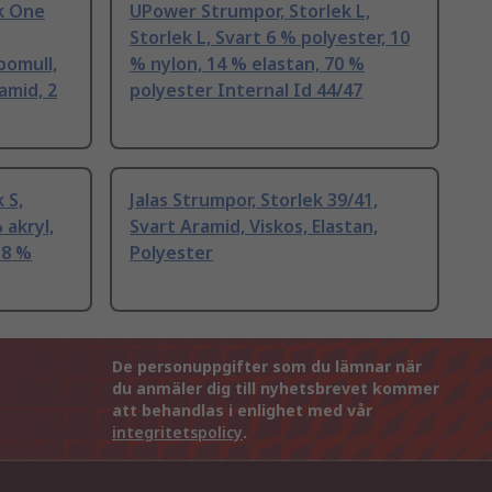
k One
UPower Strumpor, Storlek L,
Storlek L, Svart 6 % polyester, 10
bomull,
% nylon, 14 % elastan, 70 %
amid, 2
polyester Internal Id 44/47
 S,
Jalas Strumpor, Storlek 39/41,
 akryl,
Svart Aramid, Viskos, Elastan,
38 %
Polyester
De personuppgifter som du lämnar när
du anmäler dig till nyhetsbrevet kommer
att behandlas i enlighet med vår
integritetspolicy
.