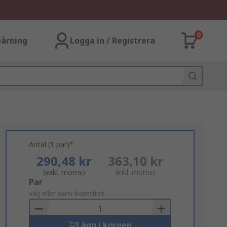
0
årning
Logga in / Registrera
Antal (1 par)*
290,48 kr
363,10 kr
(exkl. moms)
(inkl. moms)
Add
Par
to
välj eller skriv kvantitet
Basket
Lägg i korgen