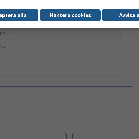
47 % polyester, 2 % elastan, 39 % bomull, 12 % polyamid
eptera alla
Hantera cookies
Avvisa a
Internal Id
1 Size
No