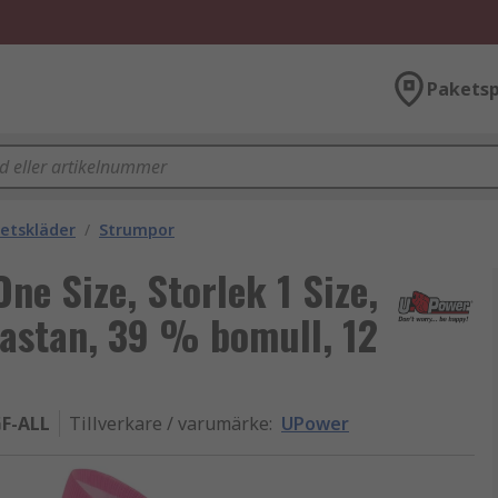
Paketsp
etskläder
/
Strumpor
e Size, Storlek 1 Size,
lastan, 39 % bomull, 12
F-ALL
Tillverkare / varumärke
:
UPower