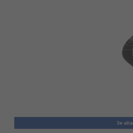
Se all