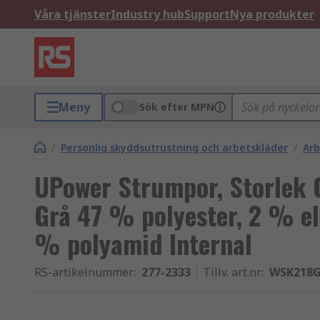
Våra tjänster
Industry hub
Support
Nya produkter
Meny
Sök efter MPN
/
Personlig skyddsutrustning och arbetskläder
/
Arb
UPower Strumpor, Storlek On
Grå 47 % polyester, 2 % e
% polyamid Internal
RS-artikelnummer
:
277-2333
Tillv. art.nr
:
WSK218G