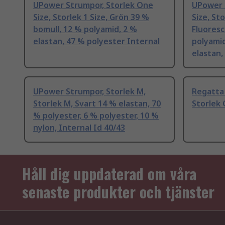
UPower Strumpor, Storlek One
UPower 
Size, Storlek 1 Size, Grön 39 %
Size, Sto
bomull, 12 % polyamid, 2 %
Fluores
elastan, 47 % polyester Internal
polyamid
elastan,
UPower Strumpor, Storlek M,
Regatta 
Storlek M, Svart 14 % elastan, 70
Storlek 
% polyester, 6 % polyester, 10 %
nylon, Internal Id 40/43
Håll dig uppdaterad om våra
senaste produkter och tjänster