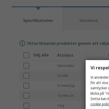
Specifikationer
Datablad
Hitta liknande produkter genom att välja e
Välj alla
Attribut
Varumärke
Vi respe
Storlek
Vi använder
för att vis
Produkttyp
samtycker d
klicka på "H
Storlek UK
Detta kan b
cookie poli
Färg