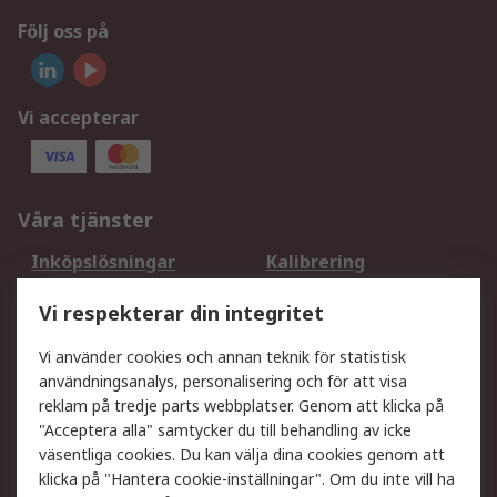
Följ oss på
Vi accepterar
Våra tjänster
Inköpslösningar
Kalibrering
Utökat sortiment
Oljetestning och analys
Vi respekterar din integritet
DesignSpark
Teknisk Support
Ditt lokala säljteam
Exportlösningar
Vi använder cookies och annan teknik för statistisk
användningsanalys, personalisering och för att visa
reklam på tredje parts webbplatser. Genom att klicka på
Support
"Acceptera alla" samtycker du till behandling av icke
Få hjälp
Retur av varor
väsentliga cookies. Du kan välja dina cookies genom att
klicka på "Hantera cookie-inställningar". Om du inte vill ha
Leverans
Spåra din order