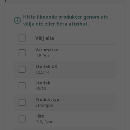
Hitta liknande produkter genom att
välja ett eller flera attribut.
Välj alla
Varumärke
JLF Pro
Storlek UK
12.5/14
Storlek
48/50
Produkttyp
Strumpor
Färg
Grå, Svart