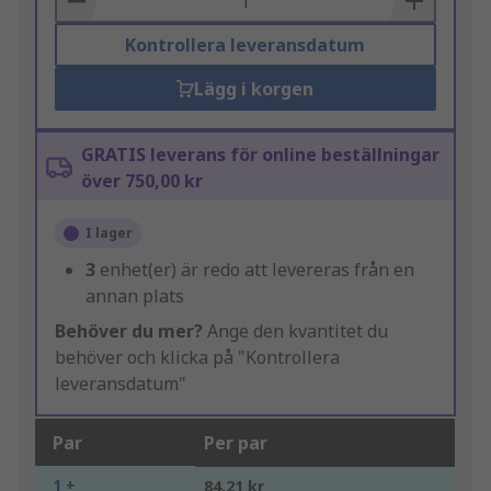
Kontrollera leveransdatum
Lägg i korgen
GRATIS leverans för online beställningar
över 750,00 kr
I lager
3
enhet(er) är redo att levereras från en
annan plats
Behöver du mer?
Ange den kvantitet du
behöver och klicka på "Kontrollera
leveransdatum"
Par
Per par
1 +
84,21 kr