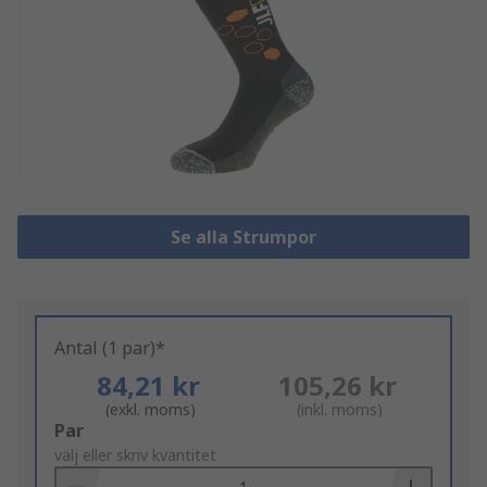
Se alla Strumpor
Antal (1 par)*
84,21 kr
105,26 kr
(exkl. moms)
(inkl. moms)
Add
Par
to
välj eller skriv kvantitet
Basket